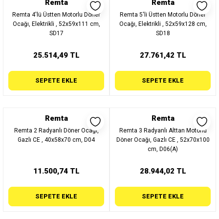
Remta
Remta
Remta 4'lü Üstten Motorlu Döner
Remta 5'li Üstten Motorlu Döner
Ocağı, Elektrikli , 52x59x111 cm,
Ocağı, Elektrikli , 52x59x128 cm,
SD17
SD18
25.514,49 TL
27.761,42 TL
SEPETE EKLE
SEPETE EKLE
Remta
Remta
Remta 2 Radyanlı Döner Ocağı,
Remta 3 Radyanlı Alttan Motorlu
Gazlı CE , 40x58x70 cm, D04
Döner Ocağı, Gazlı CE , 52x70x100
cm, D06(A)
11.500,74 TL
28.944,02 TL
SEPETE EKLE
SEPETE EKLE