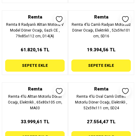
Remta
Remta
Remta 8 Radyanlı Alttan Motorlu V
Remta 4'lü Camlı Radyan Motorsuz
Model Döner Ocağı, Gazlı CE ,
Döner Ocağı, Elektrikli , 52x59x101
79x85x112 cm, D14(A)
cm, SD16
61.820,16 TL
19.394,56 TL
SEPETE EKLE
SEPETE EKLE
Remta
Remta
Remta 4'lü Alttan Motorlu Döner
Remta 4'lü Oval Camlı Üstten
Ocağı, Elektrikli , 65x80x105 cm,
Motorlu Döner Ocağı, Elektrikli ,
MA03
52x59x111 cm, SD24
33.999,61 TL
27.554,47 TL