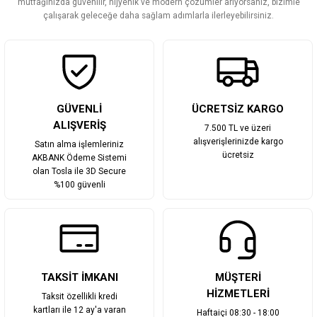
mutfağınızda güvenilir, hijyenik ve modern çözümler arıyorsanız, bizimle
çalışarak geleceğe daha sağlam adımlarla ilerleyebilirsiniz.
GÜVENLİ
ÜCRETSİZ KARGO
ALIŞVERİŞ
7.500 TL ve üzeri
alışverişlerinizde kargo
Satın alma işlemleriniz
ücretsiz
AKBANK Ödeme Sistemi
olan Tosla ile 3D Secure
%100 güvenli
TAKSİT İMKANI
MÜŞTERİ
HİZMETLERİ
Taksit özellikli kredi
kartları ile 12 ay'a varan
Haftaiçi 08:30 - 18:00