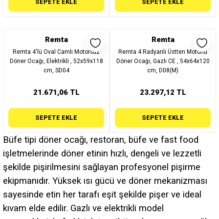
SEPETE EKLE
SEPETE EKLE
Remta
Remta
Remta 4'lü Oval Camlı Motorsuz
Remta 4 Radyanlı Üstten Motorlu
Döner Ocağı, Elektrikli , 52x59x118
Döner Ocağı, Gazlı CE , 54x64x120
cm, SD04
cm, D08(M)
21.671,06 TL
23.297,12 TL
SEPETE EKLE
SEPETE EKLE
Büfe tipi döner ocağı, restoran, büfe ve fast food
işletmelerinde döner etinin hızlı, dengeli ve lezzetli
şekilde pişirilmesini sağlayan profesyonel pişirme
ekipmanıdır. Yüksek ısı gücü ve döner mekanizması
sayesinde etin her tarafı eşit şekilde pişer ve ideal
kıvam elde edilir. Gazlı ve elektrikli model