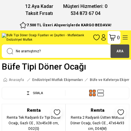
12 Aya Kadar
Müşteri Hizmetleri: 0
Taksit Fırsatı
534 873 67 04
7.500 TL Üzeri Alışverişlerde KARGO BEDAVA!
(
)
ARA
Büfe Tipi Döner Ocağı
Anasayfa
Endüstriyel Mutfak Ekipmanları
Büfe ve Kafeterya Ekipma
SIRALA
Remta
Remta
Remta Tek Radyanlı Ev Tipi Döner
Remta 2 Radyanlı Üstten Motorlu
Ocağı, Gazlı CE , 32x45x38 cm,
Döner Ocağı, Gazlı CE , 47x64x93
D02(S)
cm, D04(M)