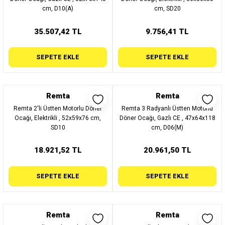
cm, D10(A)
cm, SD20
35.507,42 TL
9.756,41 TL
SEPETE EKLE
SEPETE EKLE
Remta
Remta
Remta 2'li Üstten Motorlu Döner
Remta 3 Radyanlı Üstten Motorlu
Ocağı, Elektrikli , 52x59x76 cm,
Döner Ocağı, Gazlı CE , 47x64x118
SD10
cm, D06(M)
18.921,52 TL
20.961,50 TL
SEPETE EKLE
SEPETE EKLE
Remta
Remta