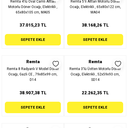
Remta 4'lü Oval Camlı Alttan
Remta 5'li Alttan Motorlu Döner
Motorlu Döner Ocağı, Elektrikli ,
Ocağı, Elektrikli , 65x80x122 cm,
65x80x105 cm, MA05
MA04
37.015,23 TL
38.168,26 TL
SEPETE EKLE
SEPETE EKLE
Remta
Remta
Remta 8 Radyanlı V Model Döner
Remta 3'lü Üstten Motorlu Döner
Ocağı, Gazlı CE , 79x85x99 cm,
Ocağı, Elektrikli , 52x59x93 cm,
D14
SD14
38.907,38 TL
22.262,35 TL
SEPETE EKLE
SEPETE EKLE