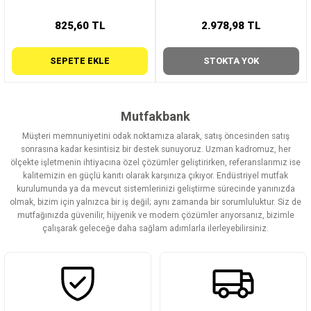
825,60 TL
2.978,98 TL
SEPETE EKLE
STOKTA YOK
Mutfakbank
Müşteri memnuniyetini odak noktamıza alarak, satış öncesinden satış
sonrasına kadar kesintisiz bir destek sunuyoruz. Uzman kadromuz, her
ölçekte işletmenin ihtiyacına özel çözümler geliştirirken, referanslarımız ise
kalitemizin en güçlü kanıtı olarak karşınıza çıkıyor. Endüstriyel mutfak
kurulumunda ya da mevcut sistemlerinizi geliştirme sürecinde yanınızda
olmak, bizim için yalnızca bir iş değil; aynı zamanda bir sorumluluktur. Siz de
mutfağınızda güvenilir, hijyenik ve modern çözümler arıyorsanız, bizimle
çalışarak geleceğe daha sağlam adımlarla ilerleyebilirsiniz.