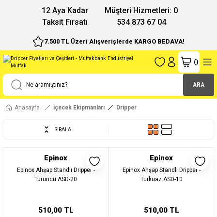
12 Aya Kadar
Müşteri Hizmetleri: 0
Taksit Fırsatı
534 873 67 04
7.500 TL Üzeri Alışverişlerde KARGO BEDAVA!
(
)
ARA
Anasayfa
İçecek Ekipmanları
Dripper
SIRALA
Epinox
Epinox
Epinox Ahşap Standlı Dripper -
Epinox Ahşap Standlı Dripper -
Turuncu ASD-20
Turkuaz ASD-10
510,00 TL
510,00 TL