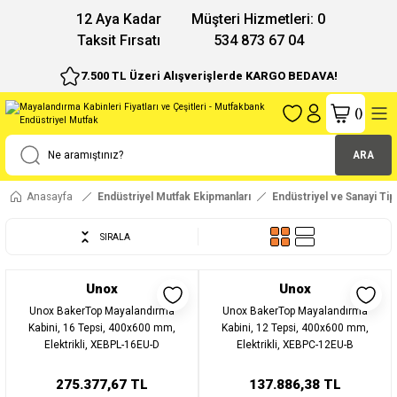
12 Aya Kadar
Müşteri Hizmetleri: 0
Taksit Fırsatı
534 873 67 04
7.500 TL Üzeri Alışverişlerde KARGO BEDAVA!
(
)
ARA
Anasayfa
Endüstriyel Mutfak Ekipmanları
Endüstriyel ve Sanayi Tipi
SIRALA
Unox
Unox
Unox BakerTop Mayalandırma
Unox BakerTop Mayalandırma
Kabini, 16 Tepsi, 400x600 mm,
Kabini, 12 Tepsi, 400x600 mm,
Elektrikli, XEBPL-16EU-D
Elektrikli, XEBPC-12EU-B
275.377,67 TL
137.886,38 TL