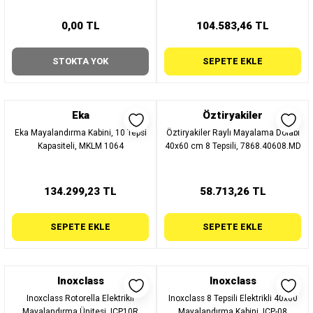
0,00 TL
104.583,46 TL
STOKTA YOK
SEPETE EKLE
Eka
Öztiryakiler
Eka Mayalandırma Kabini, 10 Tepsi
Öztiryakiler Raylı Mayalama Dolabı
Kapasiteli, MKLM 1064
40x60 cm 8 Tepsili, 7868.40608.MD
134.299,23 TL
58.713,26 TL
SEPETE EKLE
SEPETE EKLE
Inoxclass
Inoxclass
Inoxclass Rotorella Elektrikli
Inoxclass 8 Tepsili Elektrikli 40x60
Mayalandırma Ünitesi, ICP10R
Mayalandırma Kabini, ICP-08