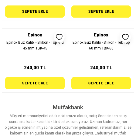
SEPETE EKLE
SEPETE EKLE
Epinox
Epinox
Epinox Buz Kalıbı - Silikon - Top 4'lü
Epinox Buz Kalıbı - Silikon - Tek Top
45 mm TBK-45
60 mm TBK-60
240,00 TL
240,00 TL
SEPETE EKLE
SEPETE EKLE
Mutfakbank
Müşteri memnuniyetini odak noktamıza alarak, satış öncesinden satış
sonrasına kadar kesintisiz bir destek sunuyoruz. Uzman kadromuz, her
ölçekte işletmenin ihtiyacına özel çözümler geliştirirken, referanslarımız ise
kalitemizin en güçlü kanıtı olarak karşınıza çıkıyor. Endüstriyel mutfak