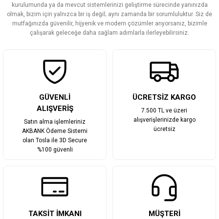
kurulumunda ya da mevcut sistemlerinizi geliştirme sürecinde yanınızda
olmak, bizim için yalnızca bir iş değil; aynı zamanda bir sorumluluktur. Siz de
mutfağınızda güvenilir, hijyenik ve modern çözümler arıyorsanız, bizimle
çalışarak geleceğe daha sağlam adımlarla ilerleyebilirsiniz.
GÜVENLİ
ÜCRETSİZ KARGO
ALIŞVERİŞ
7.500 TL ve üzeri
alışverişlerinizde kargo
Satın alma işlemleriniz
ücretsiz
AKBANK Ödeme Sistemi
olan Tosla ile 3D Secure
%100 güvenli
TAKSİT İMKANI
MÜŞTERİ