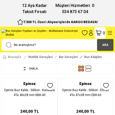
12 Aya Kadar
Müşteri Hizmetleri: 0
Taksit Fırsatı
534 873 67 04
7.500 TL Üzeri Alışverişlerde KARGO BEDAVA!
(
)
ARA
Anasayfa
Mutfak Gereçleri
Bar Gereçleri
Buz Kalıpları
SIRALA
Epinox
Epinox
Epinox Buz Kalıbı - Silikon - Kurukafa
Epinox Buz Kalıbı - Silikon - Elmas
4'lü 40x28 mm KBK-43
4'lü 47x38 mm EBK-60
240,00 TL
240,00 TL