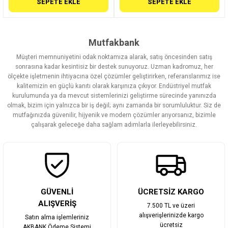
SEPETE EKLE
SEPETE EKLE
Mutfakbank
Müşteri memnuniyetini odak noktamıza alarak, satış öncesinden satış
sonrasına kadar kesintisiz bir destek sunuyoruz. Uzman kadromuz, her
ölçekte işletmenin ihtiyacına özel çözümler geliştirirken, referanslarımız ise
kalitemizin en güçlü kanıtı olarak karşınıza çıkıyor. Endüstriyel mutfak
kurulumunda ya da mevcut sistemlerinizi geliştirme sürecinde yanınızda
olmak, bizim için yalnızca bir iş değil; aynı zamanda bir sorumluluktur. Siz de
mutfağınızda güvenilir, hijyenik ve modern çözümler arıyorsanız, bizimle
çalışarak geleceğe daha sağlam adımlarla ilerleyebilirsiniz.
GÜVENLİ
ÜCRETSİZ KARGO
ALIŞVERİŞ
7.500 TL ve üzeri
alışverişlerinizde kargo
Satın alma işlemleriniz
ücretsiz
AKBANK Ödeme Sistemi