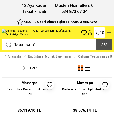
12 Aya Kadar
Müşteri Hizmetleri: 0
Taksit Fırsatı
534 873 67 04
7.500 TL Üzeri Alışverişlerde KARGO BEDAVA!
(
)
ARA
Anasayfa
Endüstriyel Mutfak Ekipmanları
Çalışma Tezgahları ve Üni
SIRALA
Mazerpa
Mazerpa
Davlumbaz Duvar Tip Filitreli 800
Davlumbaz Duvar Tip Filitreli 970
Seri
Seri
35.119,10 TL
38.576,14 TL