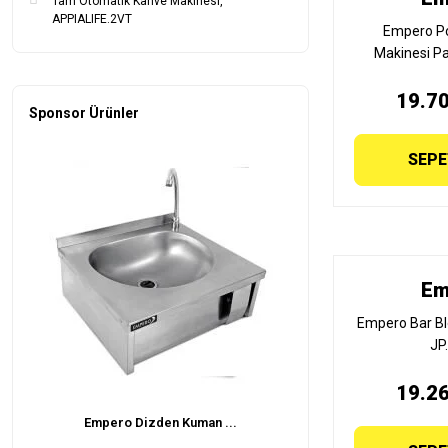
Tam Otomatik Kahve Makinesi,
APPIALIFE.2VT
Empero Po
Makinesi Pa
28x20x4
19.70
Sponsor Ürünler
SEPE
Em
Empero Bar Bl
JP
19.26
Empero Dizden Kuman ...