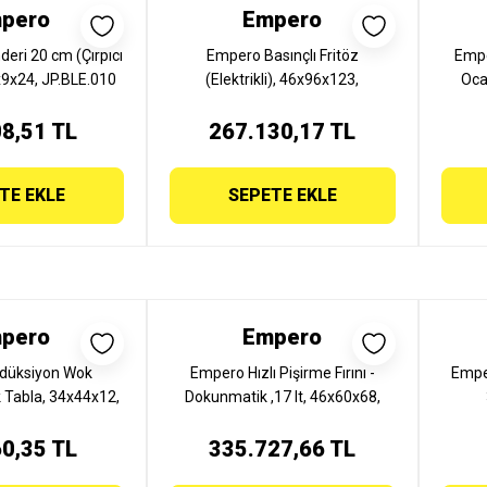
pero
Empero
deri 20 cm (Çırpıcı
Empero Basınçlı Fritöz
Empe
9x9x24, JP.BLE.010
(Elektrikli), 46x96x123,
Oca
JP.PFRY.01
8,51 TL
267.130,17 TL
TE EKLE
SEPETE EKLE
pero
Empero
düksiyon Wok
Empero Hızlı Pişirme Fırını -
Emper
 Tabla, 34x44x12,
Dokunmatik ,17 lt, 46x60x68,
IDW.02
JP.HPF.01
0,35 TL
335.727,66 TL