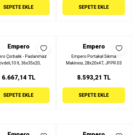
SEPETE EKLE
SEPETE EKLE
Empero
Empero
ro Çorbalık - Paslanmaz
Empero Portakal Sıkma
övdeli,10 lt, 36x35x20,
Makinesi, 28x20x47, JP.PR.03
JP.CRP.01-P
6.667,14 TL
8.593,21 TL
SEPETE EKLE
SEPETE EKLE
Empero
Empero