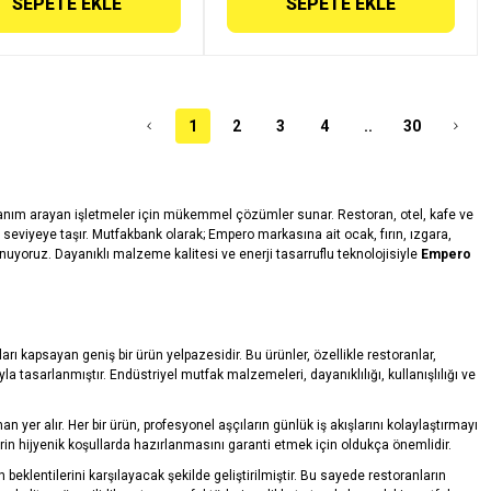
SEPETE EKLE
SEPETE EKLE
1
2
3
4
..
30
lanım arayan işletmeler için mükemmel çözümler sunar. Restoran, otel, kafe ve
t seviyeye taşır. Mutfakbank olarak; Empero markasına ait ocak, fırın, ızgara,
unuyoruz. Dayanıklı malzeme kalitesi ve enerji tasarruflu teknolojisiyle
Empero
rı kapsayan geniş bir ürün yelpazesidir. Bu ürünler, özellikle restoranlar,
a tasarlanmıştır. Endüstriyel mutfak malzemeleri, dayanıklılığı, kullanışlılığı ve
 yer alır. Her bir ürün, profesyonel aşçıların günlük iş akışlarını kolaylaştırmayı
rin hijyenik koşullarda hazırlanmasını garanti etmek için oldukça önemlidir.
lentilerini karşılayacak şekilde geliştirilmiştir. Bu sayede restoranların