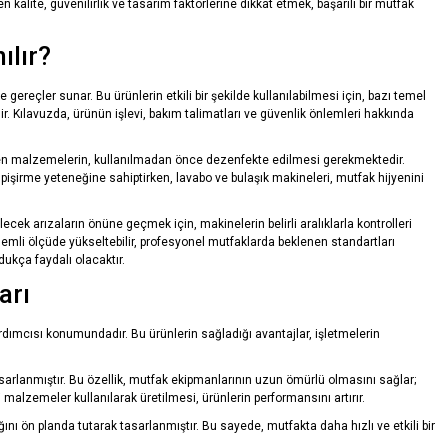
kalite, güvenilirlik ve tasarım faktörlerine dikkat etmek, başarılı bir mutfak
ılır?
gereçler sunar. Bu ürünlerin etkili bir şekilde kullanılabilmesi için, bazı temel
ir. Kılavuzda, ürünün işlevi, bakım talimatları ve güvenlik önlemleri hakkında
eden malzemelerin, kullanılmadan önce dezenfekte edilmesi gerekmektedir.
ek pişirme yeteneğine sahiptirken, lavabo ve bulaşık makineleri, mutfak hijyenini
ecek arızaların önüne geçmek için, makinelerin belirli aralıklarla kontrolleri
 önemli ölçüde yükseltebilir, profesyonel mutfaklarda beklenen standartları
ukça faydalı olacaktır.
arı
rdımcısı konumundadır. Bu ürünlerin sağladığı avantajlar, işletmelerin
arlanmıştır. Bu özellik, mutfak ekipmanlarının uzun ömürlü olmasını sağlar;
malzemeler kullanılarak üretilmesi, ürünlerin performansını artırır.
ığını ön planda tutarak tasarlanmıştır. Bu sayede, mutfakta daha hızlı ve etkili bir