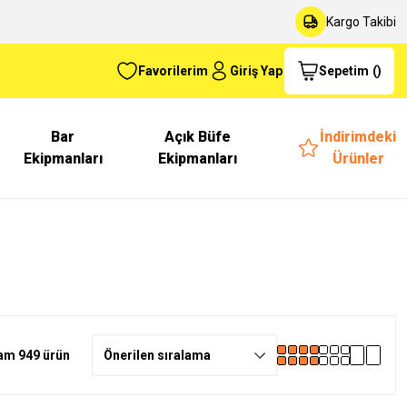
Kargo Takibi
Favorilerim
Giriş Yap
Sepetim
(
)
Bar
Açık Büfe
İndirimdeki
Ekipmanları
Ekipmanları
Ürünler
am 949 ürün