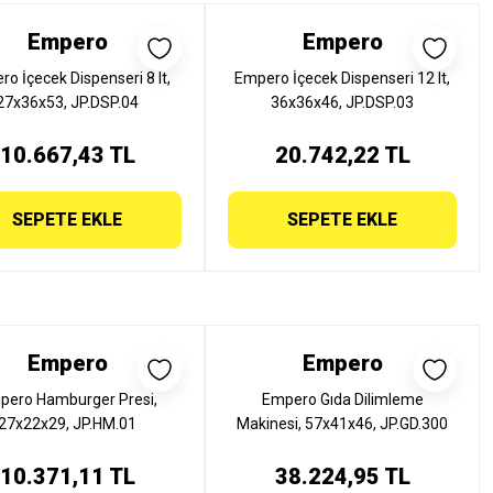
Empero
Empero
o İçecek Dispenseri 8 lt,
Empero İçecek Dispenseri 12 lt,
27x36x53, JP.DSP.04
36x36x46, JP.DSP.03
10.667,43 TL
20.742,22 TL
SEPETE EKLE
SEPETE EKLE
Empero
Empero
pero Hamburger Presi,
Empero Gıda Dilimleme
27x22x29, JP.HM.01
Makinesi, 57x41x46, JP.GD.300
10.371,11 TL
38.224,95 TL