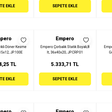
TE EKLE
SEPETE EKLE
pero
Empero
ikli Döner Kesme
Empero Çorbalık Statik Boyalı,8
Empe
x15x12, JP.100E
lt, 36x40x20, JP.CRP.01
G
4,25 TL
5.333,71 TL
TE EKLE
SEPETE EKLE
pero
Empero