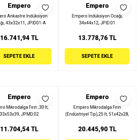
Empero
Empero
ro Ankastre İndüksiyon
Empero İndüksiyon Ocağı,
ğı, 43x32x11, JP.ID01-A
34x44x12, JP.ID.01
16.741,94 TL
13.778,76 TL
SEPETE EKLE
SEPETE EKLE
Empero
Empero
o Mikrodalga Fırın ,30 lt,
Empero Mikrodalga Fırın
33x53x39, JP.MD.02
(Endüstriyel Tip),25 lt, 51x42x28,
JP.MD.01
11.704,54 TL
20.445,90 TL