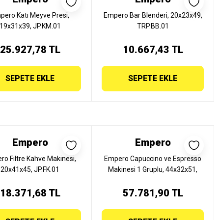
pero Katı Meyve Presi,
Empero Bar Blenderi, 20x23x49,
19x31x39, JP.KM.01
TRP.BB.01
25.927,78 TL
10.667,43 TL
SEPETE EKLE
SEPETE EKLE
Empero
Empero
o Filtre Kahve Makinesi,
Empero Capuccino ve Espresso
20x41x45, JP.FK.01
Makinesi 1 Gruplu, 44x32x51,
JP.CPC.1G
18.371,68 TL
57.781,90 TL