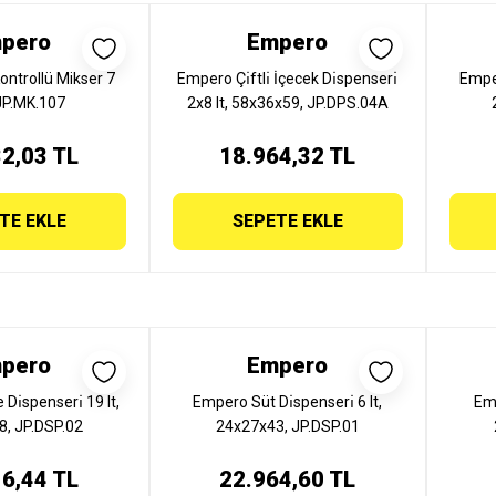
pero
Empero
ontrollü Mikser 7
Empero Çı̇ftlı̇ İçecek Dı̇spenserı̇
Emper
 JP.MK.107
2x8 lt, 58x36x59, JP.DPS.04A
2,03 TL
18.964,32 TL
TE EKLE
SEPETE EKLE
pero
Empero
ı̇spenserı̇ 19 lt,
Empero Süt Dı̇spenserı̇ 6 lt,
Em
, JP.DSP.02
24x27x43, JP.DSP.01
6,44 TL
22.964,60 TL