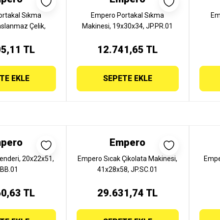
rtakal Sıkma
Empero Portakal Sıkma
Em
slanmaz Çelik,
Makinesi, 19x30x34, JP.PR.01
7, JP.PR.02
5,11 TL
12.741,65 TL
TE EKLE
SEPETE EKLE
pero
Empero
enderi, 20x22x51,
Empero Sıcak Çikolata Makinesi,
Emper
.BB.01
41x28x58, JP.SC.01
0,63 TL
29.631,74 TL