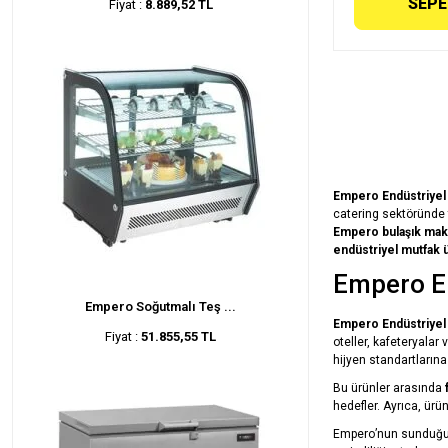
SEPE
Fiyat :
8.889,52 TL
Empero Endüstriyel 
catering sektöründe 
Empero bulaşık mak
endüstriyel mutfak ü
Empero En
Empero Soğutmalı Teş ...
Empero Endüstriyel 
Fiyat :
51.855,55 TL
oteller, kafeteryalar
hijyen standartlarına
Bu ürünler arasında
hedefler. Ayrıca, ürü
Empero’nun sunduğu ü