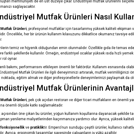
 müşteri memnuniyeti de en üst düzeye çıkar. Endüstriyel mutfak ürünlerini seçerken 
tmanızı sağlayacaktır.
düstriyel Mutfak Ürünleri Nasıl Kullan
Mutfak Ürünleri
, profesyonel mutfaklar için tasarlanmış yüksek kaliteli ekipman ve 
idir. Öncelikle, her bir ürünün kullanım kılavuzunu dikkatlice okumanız tavsiye edil
r.
nlerin temiz ve hijyenik olduğundan emin olunmalıdır. Özellikle gıda ile temas 
öre farklı şekillerde kullanılır. Örneğin, endüstriyel ocaklar yüksek ısıda hızlı yem
 rol oynar.
enli bakımı, performansını etkileyen önemli bir faktördür. Kullanım esnasında olabil
Endüstriyel Mutfak Ürünleri ile ilgili deneyiminizi artırarak, mutfak verimliliğinizi
u noktada, eğitim almak ve diğer profesyonellerle deneyimlerinizi paylaşmak da old
düstriyel Mutfak Ürünlerinin Avantajl
Mutfak Ürünleri
, pek çok açıdan restoran ve diğer ticari mutfakların en önemli ya
sına önemli ölçüde katkı sağlamaktadır.
k
açısından öne çıkan bu ürünler, yoğun kullanım koşullarına dayanacak şekilde tas
kipman yenileme maliyetlerinden kaçınmanıza yardımcı olur. Ayrıca, yüksek kaliteli 
e
fonksiyonellik
ve
pratiklik
tir. Empero'nun sunduğu çeşitli ürünler, kullanıcı rahatl
lır. Ayrıca, ergonomik tasarımlar sayesinde çalışanların iş yükü azaltılır.