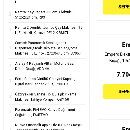
L
SEPE
Remta Pleyt Izgara, 50 cm, Elektrikli,
51x52x21 cm, R83
Remta 2 Demlikli Jumbo Çay Makinesi, 15
L, Elektrikli, Kırmızı, DE12.KIRMIZI
Samixir Panoramik Sıcak İçecek
Em
Dispenseri,Sıcak Çikolata,Sahlep,Çorba
Makinesi, 5 L, Inox , 27x36x45 cm, SC05.I
Empero Elektr
Bıçağı, 19
Atalay 4 Radyanlı Alttan Motorlu Gazlı
Döner Ocağı, ADG-4A
7.70
Porta Bianco Gürültü Önleyici Kapaklı,
Dijital Bar Blender 2,5 Lt, 1280 CK
SEPE
Öztiryakiler Sanayi Tipi Bulaşık Yıkama
Makinesi Tahliye Pompalı, OBY 50T
Fiorenzato F64 EVO Kahve Değirmeni,
Soğutmalı, F64EEVO
Nuova Simonelli Appia Life II Yüksek Kaşıklı
Em