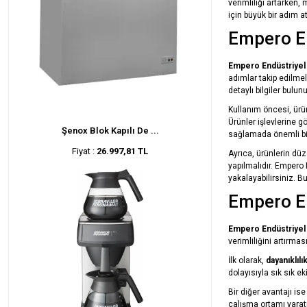
verimliliği artarken,
için büyük bir adım a
Empero En
Empero Endüstriyel 
adımlar takip edilmel
detaylı bilgiler bulunu
Kullanım öncesi, ürü
Ürünler işlevlerine g
Şenox Blok Kapılı De ...
sağlamada önemli bir
Fiyat :
26.997,81 TL
Ayrıca, ürünlerin düz
yapılmalıdır. Empero 
yakalayabilirsiniz. B
Empero En
Empero Endüstriyel 
verimliliğini artırma
İlk olarak,
dayanıklılı
dolayısıyla sık sık e
Bir diğer avantajı is
çalışma ortamı yaratı