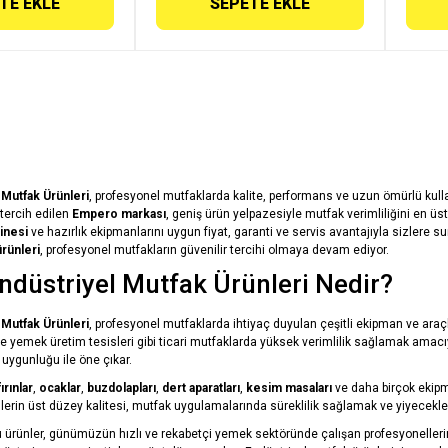
TE EKLE
SEPETE EKLE
Mutfak Ürünleri
, profesyonel mutfaklarda kalite, performans ve uzun ömürlü kul
tercih edilen
Empero markası
, geniş ürün yelpazesiyle mutfak verimliliğini en üs
inesi
ve hazırlık ekipmanlarını uygun fiyat, garanti ve servis avantajıyla sizlere s
rünleri
, profesyonel mutfakların güvenilir tercihi olmaya devam ediyor.
düstriyel Mutfak Ürünleri Nedir?
Mutfak Ürünleri
, profesyonel mutfaklarda ihtiyaç duyulan çeşitli ekipman ve araçla
 ve yemek üretim tesisleri gibi ticari mutfaklarda yüksek verimlilik sağlamak amacıyl
 uygunluğu ile öne çıkar.
fırınlar
,
ocaklar
,
buzdolapları
,
dert aparatları
,
kesim masaları
ve daha birçok ekipman
nlerin üst düzey kalitesi, mutfak uygulamalarında süreklilik sağlamak ve yiyecekle
rünler, günümüzün hızlı ve rekabetçi yemek sektöründe çalışan profesyonellerin bek