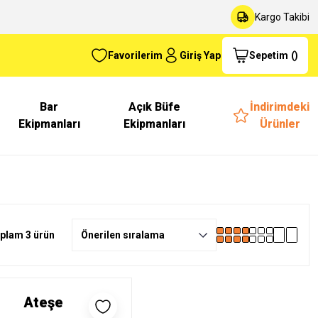
Kargo Takibi
Favorilerim
Giriş Yap
Sepetim
(
)
Bar
Açık Büfe
İndirimdeki
Ekipmanları
Ekipmanları
Ürünler
plam 3 ürün
Ateşe