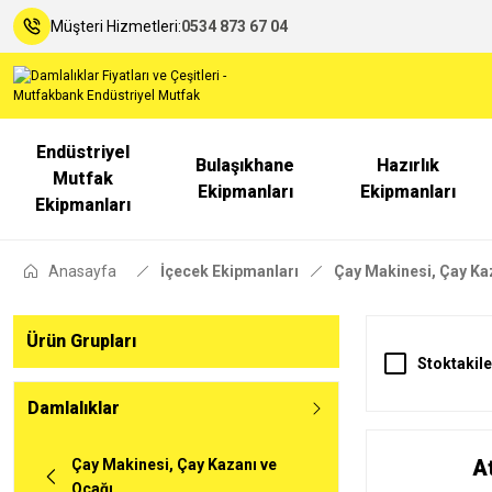
Müşteri Hizmetleri:
0534 873 67 04
Endüstriyel
Bulaşıkhane
Hazırlık
Mutfak
Ekipmanları
Ekipmanları
Ekipmanları
Anasayfa
İçecek Ekipmanları
Çay Makinesi, Çay Ka
Ürün Grupları
Stoktakile
Damlalıklar
A
Çay Makinesi, Çay Kazanı ve
Ocağı