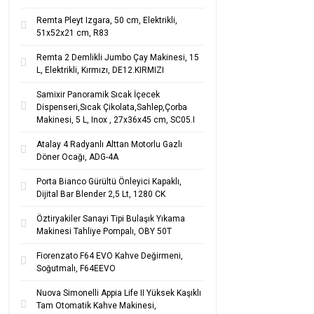
Remta Pleyt Izgara, 50 cm, Elektrikli,
51x52x21 cm, R83
Remta 2 Demlikli Jumbo Çay Makinesi, 15
L, Elektrikli, Kırmızı, DE12.KIRMIZI
Samixir Panoramik Sıcak İçecek
Dispenseri,Sıcak Çikolata,Sahlep,Çorba
Makinesi, 5 L, Inox , 27x36x45 cm, SC05.I
Atalay 4 Radyanlı Alttan Motorlu Gazlı
Döner Ocağı, ADG-4A
Porta Bianco Gürültü Önleyici Kapaklı,
Dijital Bar Blender 2,5 Lt, 1280 CK
Öztiryakiler Sanayi Tipi Bulaşık Yıkama
Makinesi Tahliye Pompalı, OBY 50T
Fiorenzato F64 EVO Kahve Değirmeni,
Soğutmalı, F64EEVO
Nuova Simonelli Appia Life II Yüksek Kaşıklı
Tam Otomatik Kahve Makinesi,