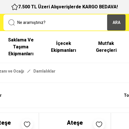
7.500 TL Üzeri Alışverişlerde KARGO BEDAVA!
ARA
Saklama Ve
İçecek
Mutfak
Taşıma
Ekipmanları
Gereçleri
Ekipmanları
zanı ve Ocağı
Damlalıklar
r
To
teşe
Ateşe