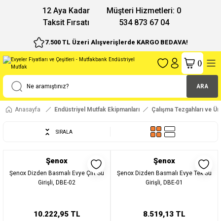
12 Aya Kadar
Müşteri Hizmetleri: 0
Taksit Fırsatı
534 873 67 04
7.500 TL Üzeri Alışverişlerde KARGO BEDAVA!
(
)
ARA
Anasayfa
Endüstriyel Mutfak Ekipmanları
Çalışma Tezgahları ve Üni
SIRALA
Şenox
Şenox
Şenox Dizden Basmalı Evye Çift Su
Şenox Dizden Basmalı Evye Tek Su
Girişli, DBE-02
Girişli, DBE-01
10.222,95 TL
8.519,13 TL