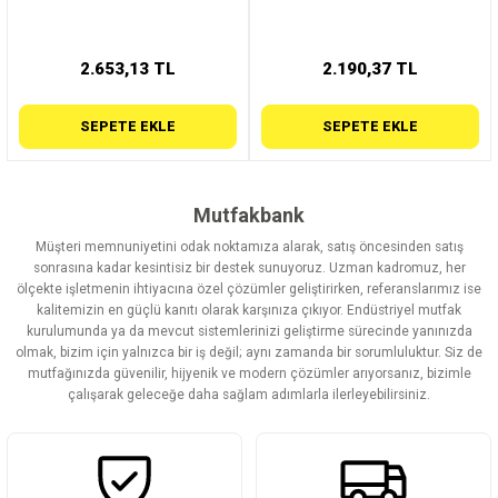
2.653,13 TL
2.190,37 TL
SEPETE EKLE
SEPETE EKLE
Mutfakbank
Müşteri memnuniyetini odak noktamıza alarak, satış öncesinden satış
sonrasına kadar kesintisiz bir destek sunuyoruz. Uzman kadromuz, her
ölçekte işletmenin ihtiyacına özel çözümler geliştirirken, referanslarımız ise
kalitemizin en güçlü kanıtı olarak karşınıza çıkıyor. Endüstriyel mutfak
kurulumunda ya da mevcut sistemlerinizi geliştirme sürecinde yanınızda
olmak, bizim için yalnızca bir iş değil; aynı zamanda bir sorumluluktur. Siz de
mutfağınızda güvenilir, hijyenik ve modern çözümler arıyorsanız, bizimle
çalışarak geleceğe daha sağlam adımlarla ilerleyebilirsiniz.