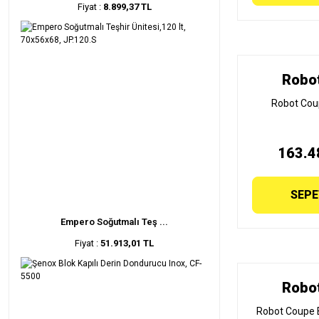
Fiyat :
8.899,37 TL
Robo
Robot Coup
163.4
SEPE
Empero Soğutmalı Teş ...
Fiyat :
51.913,01 TL
Robo
Robot Coupe B