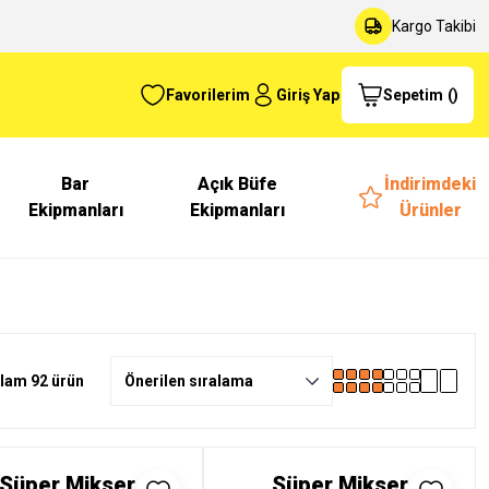
Kargo Takibi
Favorilerim
Giriş Yap
Sepetim
(
)
Bar
Açık Büfe
İndirimdeki
Ekipmanları
Ekipmanları
Ürünler
lam 92 ürün
Süper Mikser
Süper Mikser