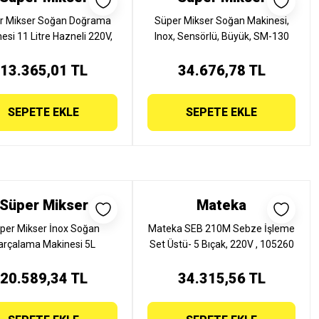
r Mikser Soğan Doğrama
Süper Mikser Soğan Makinesi,
esi 11 Litre Hazneli 220V,
Inox, Sensörlü, Büyük, SM-130
SM 130 EKO
13.365,01 TL
34.676,78 TL
SEPETE EKLE
SEPETE EKLE
Süper Mikser
Mateka
per Mikser İnox Soğan
Mateka SEB 210M Sebze İşleme
arçalama Makinesi 5L
Set Üstü- 5 Bıçak, 220V , 105260
Sensörlü, SM-101
20.589,34 TL
34.315,56 TL