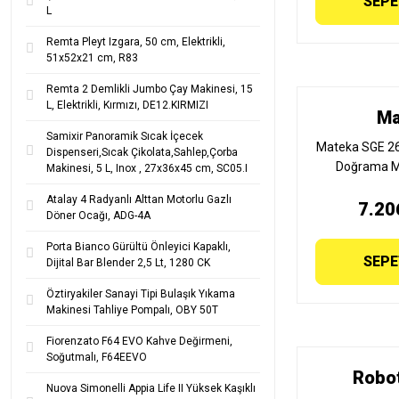
SEPE
L
Remta Pleyt Izgara, 50 cm, Elektrikli,
51x52x21 cm, R83
Remta 2 Demlikli Jumbo Çay Makinesi, 15
L, Elektrikli, Kırmızı, DE12.KIRMIZI
Ma
Samixir Panoramik Sıcak İçecek
Mateka SGE 2
Dispenseri,Sıcak Çikolata,Sahlep,Çorba
Doğrama Ma
Makinesi, 5 L, Inox , 27x36x45 cm, SC05.I
Gövde, 7 lt
Atalay 4 Radyanlı Alttan Motorlu Gazlı
7.20
Döner Ocağı, ADG-4A
Porta Bianco Gürültü Önleyici Kapaklı,
SEPE
Dijital Bar Blender 2,5 Lt, 1280 CK
Öztiryakiler Sanayi Tipi Bulaşık Yıkama
Makinesi Tahliye Pompalı, OBY 50T
Fiorenzato F64 EVO Kahve Değirmeni,
Soğutmalı, F64EEVO
Robo
Nuova Simonelli Appia Life II Yüksek Kaşıklı