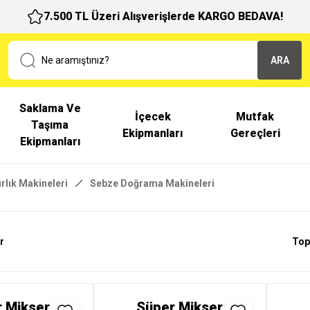
7.500 TL Üzeri Alışverişlerde KARGO BEDAVA!
ARA
Saklama Ve
İçecek
Mutfak
Taşıma
Ekipmanları
Gereçleri
Ekipmanları
rlık Makineleri
Sebze Doğrama Makineleri
r
Top
 Mikser
Süper Mikser