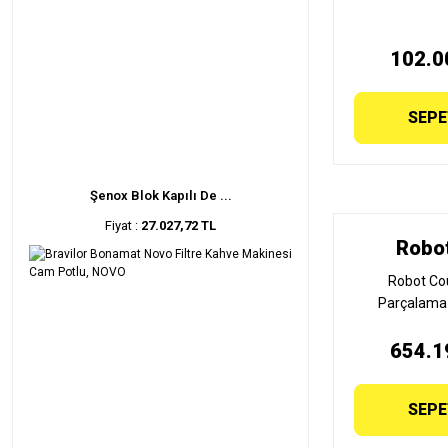
102.0
SEPE
Şenox Blok Kapılı De ...
Fiyat :
27.027,72 TL
Robo
Robot Co
Parçalama 
654.1
SEPE