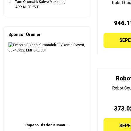
Tam Otomatik Kahve Makinesi,
Robot Cou
APPIALIFE.2VT
946.1
Sponsor Ürünler
SEPE
Robo
Robot Cou
373.0
Empero Dizden Kuman ...
SEPE