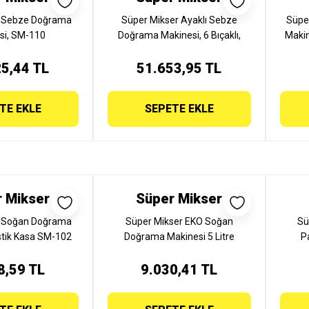
r Sebze Doğrama
Süper Mikser Ayaklı Sebze
Süpe
si, SM-110
Doğrama Makinesi, 6 Bıçaklı,
Makin
0,25 Kw, SM-109
5,44 TL
51.653,95 TL
TE EKLE
SEPETE EKLE
 Mikser
Süper Mikser
r Soğan Doğrama
Süper Mikser EKO Soğan
Sü
stik Kasa SM-102
Doğrama Makinesi 5 Litre
P
PLASTİK
Hazneli 220V, SM 102
8,59 TL
9.030,41 TL