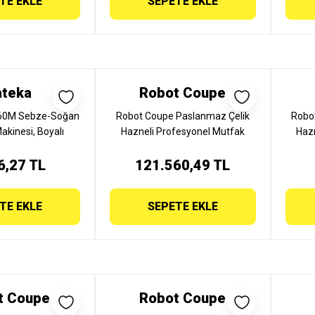
TE EKLE
SEPETE EKLE
teka
Robot Coupe
60M Sebze-Soğan
Robot Coupe Paslanmaz Çelik
Robo
kinesi, Boyalı
Hazneli Profesyonel Mutfak
Haz
, 220V , 105660
Blender 5 Lt, BL 5
6,27 TL
121.560,49 TL
TE EKLE
SEPETE EKLE
t Coupe
Robot Coupe