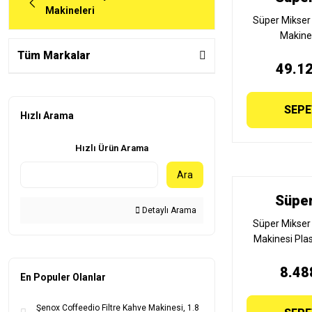
Makineleri
Süper Mikse
Makine
Tüm Markalar
49.12
SEPE
Hızlı Arama
Hızlı Ürün Arama
Ara
Süper
Detaylı Arama
Süper Mikse
Makinesi Pla
EKO 
8.48
En Populer Olanlar
Şenox Coffeedio Filtre Kahve Makinesi, 1.8