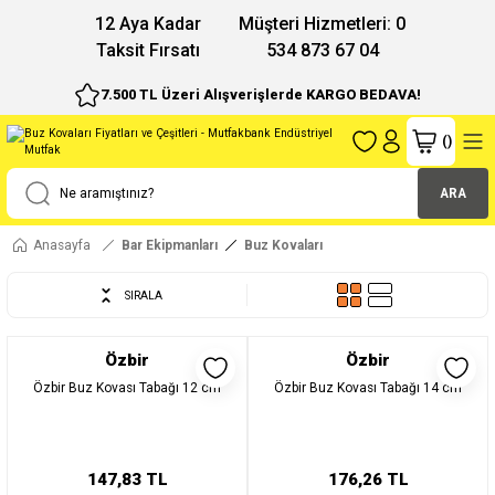
12 Aya Kadar
Müşteri Hizmetleri: 0
Taksit Fırsatı
534 873 67 04
7.500 TL Üzeri Alışverişlerde KARGO BEDAVA!
(
)
ARA
Anasayfa
Bar Ekipmanları
Buz Kovaları
SIRALA
Özbir
Özbir
Özbir Buz Kovası Tabağı 12 cm
Özbir Buz Kovası Tabağı 14 cm
147,83 TL
176,26 TL