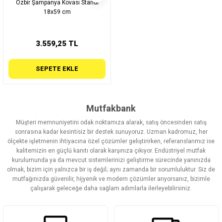
Özbir Şampanya Kovası Standı
18x59 cm
3.559,25 TL
SEPETE EKLE
Mutfakbank
Müşteri memnuniyetini odak noktamıza alarak, satış öncesinden satış
sonrasına kadar kesintisiz bir destek sunuyoruz. Uzman kadromuz, her
ölçekte işletmenin ihtiyacına özel çözümler geliştirirken, referanslarımız ise
kalitemizin en güçlü kanıtı olarak karşınıza çıkıyor. Endüstriyel mutfak
kurulumunda ya da mevcut sistemlerinizi geliştirme sürecinde yanınızda
olmak, bizim için yalnızca bir iş değil; aynı zamanda bir sorumluluktur. Siz de
mutfağınızda güvenilir, hijyenik ve modern çözümler arıyorsanız, bizimle
çalışarak geleceğe daha sağlam adımlarla ilerleyebilirsiniz.