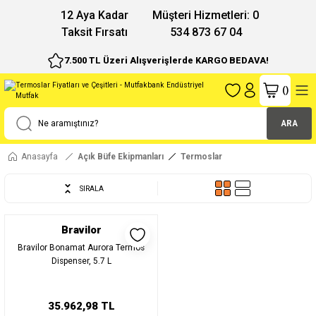
12 Aya Kadar
Müşteri Hizmetleri: 0
Taksit Fırsatı
534 873 67 04
7.500 TL Üzeri Alışverişlerde KARGO BEDAVA!
(
)
ARA
Anasayfa
Açık Büfe Ekipmanları
Termoslar
SIRALA
Bravilor
Bravilor Bonamat Aurora Termos
Dispenser, 5.7 L
35.962,98 TL