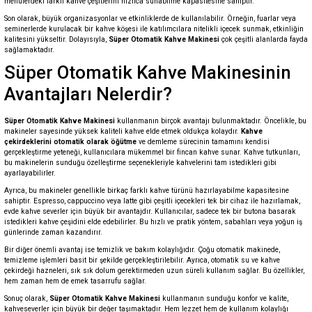
menülerdeki farklı kahve çeşitlerini hızlıca sunabilme kapasitesine sahiptir.
Son olarak, büyük organizasyonlar ve etkinliklerde de kullanılabilir. Örneğin, fuarlar veya
seminerlerde kurulacak bir kahve köşesi ile katılımcılara nitelikli içecek sunmak, etkinliğin
kalitesini yükseltir. Dolayısıyla,
Süper Otomatik Kahve Makinesi
çok çeşitli alanlarda fayda
sağlamaktadır.
Süper Otomatik Kahve Makinesinin
Avantajları Nelerdir?
Süper Otomatik Kahve Makinesi
kullanmanın birçok avantajı bulunmaktadır. Öncelikle, bu
makineler sayesinde yüksek kaliteli kahve elde etmek oldukça kolaydır.
Kahve
çekirdeklerini otomatik olarak öğütme
ve demleme sürecinin tamamını kendisi
gerçekleştirme yeteneği, kullanıcılara mükemmel bir fincan kahve sunar. Kahve tutkunları,
bu makinelerin sunduğu özelleştirme seçenekleriyle kahvelerini tam istedikleri gibi
ayarlayabilirler.
Ayrıca, bu makineler genellikle birkaç farklı kahve türünü hazırlayabilme kapasitesine
sahiptir. Espresso, cappuccino veya latte gibi çeşitli içecekleri tek bir cihaz ile hazırlamak,
evde kahve severler için büyük bir avantajdır. Kullanıcılar, sadece tek bir butona basarak
istedikleri kahve çeşidini elde edebilirler. Bu hızlı ve pratik yöntem, sabahları veya yoğun iş
günlerinde zaman kazandırır.
Bir diğer önemli avantaj ise temizlik ve bakım kolaylığıdır. Çoğu otomatik makinede,
temizleme işlemleri basit bir şekilde gerçekleştirilebilir. Ayrıca, otomatik su ve kahve
çekirdeği hazneleri, sık sık dolum gerektirmeden uzun süreli kullanım sağlar. Bu özellikler,
hem zaman hem de emek tasarrufu sağlar.
Sonuç olarak,
Süper Otomatik Kahve Makinesi
kullanmanın sunduğu konfor ve kalite,
kahveseverler için büyük bir değer taşımaktadır. Hem lezzet hem de kullanım kolaylığı