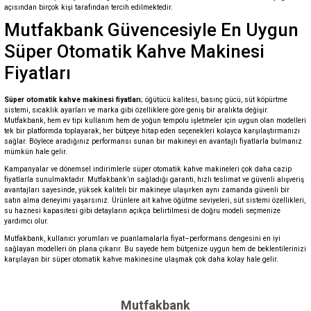
açısından birçok kişi tarafından tercih edilmektedir.
Mutfakbank Güvencesiyle En Uygun
Süper Otomatik Kahve Makinesi
Fiyatları
Süper otomatik kahve makinesi fiyatları
; öğütücü kalitesi, basınç gücü, süt köpürtme
sistemi, sıcaklık ayarları ve marka gibi özelliklere göre geniş bir aralıkta değişir.
Mutfakbank, hem ev tipi kullanım hem de yoğun tempolu işletmeler için uygun olan modelleri
tek bir platformda toplayarak, her bütçeye hitap eden seçenekleri kolayca karşılaştırmanızı
sağlar. Böylece aradığınız performansı sunan bir makineyi en avantajlı fiyatlarla bulmanız
mümkün hale gelir.
Kampanyalar ve dönemsel indirimlerle süper otomatik kahve makineleri çok daha cazip
fiyatlarla sunulmaktadır. Mutfakbank’ın sağladığı garanti, hızlı teslimat ve güvenli alışveriş
avantajları sayesinde, yüksek kaliteli bir makineye ulaşırken aynı zamanda güvenli bir
satın alma deneyimi yaşarsınız. Ürünlere ait kahve öğütme seviyeleri, süt sistemi özellikleri,
su haznesi kapasitesi gibi detayların açıkça belirtilmesi de doğru modeli seçmenize
yardımcı olur.
Mutfakbank, kullanıcı yorumları ve puanlamalarla fiyat–performans dengesini en iyi
sağlayan modelleri ön plana çıkarır. Bu sayede hem bütçenize uygun hem de beklentilerinizi
karşılayan bir süper otomatik kahve makinesine ulaşmak çok daha kolay hale gelir.
Mutfakbank