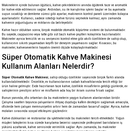
Makinelerin içinde bulunan öğütücü, kahve çekirdeklerini anında öğüterek taze ve aromatik
bir kahve elde edilmesini sağlar. Ardından, su ile karıştırma işlemi başlar ve bu aşamada
suyun sıcaklığı ve demleme süresi gibi ayarlar, makinenin kontrol paneli üzerinden kolayca
ayarlanabilir. Kullanıcı, sadece istediği kahve türünü seçmekle kalmaz, aynı zamanda
kahvenin yoğunluğunu ve miktarını da belirleyebilir.
Kahve hazır olduktan sonra, birçok modelde otomatik köpürtme sistemi de bulunmaktadır.
Bu sayede, cappuccino veya latte gibi süt bazlı kahve çeşitleri kolaylıkla hazırlanabilir.
Makineler ayrıca temizlik ve su seviyesini kontrol etme gibi akıllı özelliklere de sahip olup,
kullanıcının sıkıntı yaşamadan keyifli bir deneyim yaşamasını sağlar. Kısacası, bu
makineler, kahveseverlerin hayatını önemli ölçüde kolaylaştırmaktadır.
Süper Otomatik Kahve Makinesi
Kullanım Alanları Nelerdir?
Süper Otomatik Kahve Makinesi
, sahip olduğu özellikler sayesinde birçok farklı alanda
kullanılabilmektedir. Öncelikle, ev kullanıcılarının sabah kahvaltılarında tercih ettiği bir
ürün haline gelmiştir. Evde hazırlanan taze kahve, özellikle misafirlerin geldiği günlerde, ev
sahiplerinin prestijini artırır ve misflamm ada hoş bir ikram sunma fırsatı sağlar.
Bunun yanında, ofis ortamları da bu makinelerin yaygın kullanım alanlarından biridir.
Çalışma saatleri boyunca çalışanların ihtiyaç duyduğu kafein desteğini sağlamak amacıyla,
ofislerde hem çalışan memnuniyetini artırır hem de zamandan tasarruf sağlar. Ayrıca, kahve
molaları sırasında sosyal etkileşimi güçlendirir.
Kahve dükkanları ve restoranlar da işletmelerinde bu makineleri tercih etmektedir. Yoğun
müşteri taleplerini kısa sürede karşılama becerisi sayesinde profesyonel baristaların iş
yükünü azaltarak, kahve servisinde verimlilik sağlar. Aynı zamanda, bu makineler