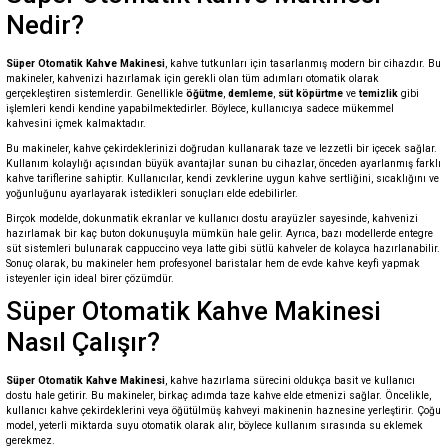
Nedir?
Süper Otomatik Kahve Makinesi
, kahve tutkunları için tasarlanmış modern bir cihazdır. Bu
makineler, kahvenizi hazırlamak için gerekli olan tüm adımları otomatik olarak
gerçekleştiren sistemlerdir. Genellikle
öğütme
,
demleme
,
süt köpürtme
ve
temizlik
gibi
işlemleri kendi kendine yapabilmektedirler. Böylece, kullanıcıya sadece mükemmel
kahvesini içmek kalmaktadır.
Bu makineler, kahve çekirdeklerinizi doğrudan kullanarak taze ve lezzetli bir içecek sağlar.
Kullanım kolaylığı açısından büyük avantajlar sunan bu cihazlar, önceden ayarlanmış farklı
kahve tariflerine sahiptir. Kullanıcılar, kendi zevklerine uygun kahve sertliğini, sıcaklığını ve
yoğunluğunu ayarlayarak istedikleri sonuçları elde edebilirler.
Birçok modelde, dokunmatik ekranlar ve kullanıcı dostu arayüzler sayesinde, kahvenizi
hazırlamak bir kaç buton dokunuşuyla mümkün hale gelir. Ayrıca, bazı modellerde entegre
süt sistemleri bulunarak cappuccino veya latte gibi sütlü kahveler de kolayca hazırlanabilir.
Sonuç olarak, bu makineler hem profesyonel baristalar hem de evde kahve keyfi yapmak
isteyenler için ideal birer çözümdür.
Süper Otomatik Kahve Makinesi
Nasıl Çalışır?
Süper Otomatik Kahve Makinesi
, kahve hazırlama sürecini oldukça basit ve kullanıcı
dostu hale getirir. Bu makineler, birkaç adımda taze kahve elde etmenizi sağlar. Öncelikle,
kullanıcı kahve çekirdeklerini veya öğütülmüş kahveyi makinenin haznesine yerleştirir. Çoğu
model, yeterli miktarda suyu otomatik olarak alır, böylece kullanım sırasında su eklemek
gerekmez.