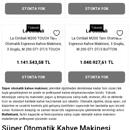
STOKTA YOK
STOKTA YOK
Tükendi
Tükendi
La Cimbali
La Cimbali
La Cimbali M200 TOUCH Tam
La Cimbali M200 Tam Otomatik
Otomatik Espresso Kahve Makinesi,
Espresso Kahve Makinesi, 3 Gruplu,
3 Gruplu, M 200 GT1 DT/3 TOUCH
M 200 GT1 DT/3 BUTTON
1.141.543,58 TL
1.040.927,61 TL
STOKTA YOK
STOKTA YOK
Süper otomatik kahve makinesi
, çekirdek öğütmeden demlemeye kadar tüm süreci tek
tuşla gerçekleştiren en pratik ve profesyonel kahve ekipmanlarından biridir. Yüksek
teknolojiye sahip bu makineler, yoğun iş temposuna sahip kafe, restoran, ofis ve otellerde
hızlı ve standart kalitede kahve hazırlamak için idealdir. Otomatik öğütme, dozaj ayarı, süt
köpürtme ve sıcaklık kontrolü gibi gelişmiş özellikleri sayesinde her bardakta aynı lezzeti
sunar. Kullanım kolaylığı ve zaman tasarrufu sağlamasıyla işletmelerde verimliliği artırır.
Mutfakbank
, farklı kapasite ve fonksiyonlara sahip süper otomatik kahve makinesi
modelleriyle profesyonel çözümler sunar.
Süper Otomatik Kahve Makinesi