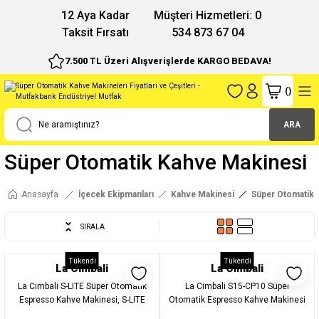
12 Aya Kadar
Müşteri Hizmetleri: 0
Taksit Fırsatı
534 873 67 04
7.500 TL Üzeri Alışverişlerde KARGO BEDAVA!
(
)
ARA
Süper Otomatik Kahve Makinesi
Anasayfa
İçecek Ekipmanları
Kahve Makinesi
Süper Otomatik 
SIRALA
Tükendi
Tükendi
La Cimbali
La Cimbali
La Cimbali S-LITE Süper Otomatik
La Cimbali S15-CP10 Süper
Espresso Kahve Makinesi, S-LITE
Otomatik Espresso Kahve Makinesi