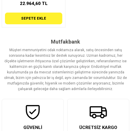
22.964,60 TL
SEPETE EKLE
Mutfakbank
Müşteri memnuniyetini odak noktamıza alarak, satış öncesinden satış
sonrasına kadar kesintisiz bir destek sunuyoruz. Uzman kadromuz, her
ölçekte işletmenin ihtiyacına özel çözümler geliştirirken, referanslarımız ise
kalitemizin en güçlü kanıtı olarak karşınıza çıkıyor. Endüstriyel mutfak
kurulumunda ya da mevcut sistemlerinizi geliştirme sürecinde yanınızda
olmak, bizim için yalnızca bir iş değil; aynı zamanda bir sorumluluktur. Siz de
mutfağınızda güvenilir, hijyenik ve modern çözümler arıyorsanız, bizimle
çalışarak geleceğe daha sağlam adımlarla ilerleyebilirsiniz.
GÜVENLİ
ÜCRETSİZ KARGO