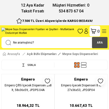
12 Aya Kadar
Müşteri Hizmetleri: 0
Taksit Fırsatı
534 873 67 04
7.500 TL Üzeri Alışverişlerde KARGO BEDAVA!
(
)
ARA
Anasayfa
Açık Büfe Ekipmanları
Meyve Suyu Dispanserleri
SIRALA
Empero
Empero
Empero Çı̇ftlı̇ İçecek Dı̇spenserı̇ 2x8
Empero İçecek Dispenseri 8 lt,
lt, 58x36x59, JP.DPS.04A
27x36x53, JP.DSP.04
18.964,32 TL
10.667,43 TL