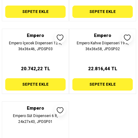
SEPETE EKLE
SEPETE EKLE
Empero
Empero
Empero İçecek Dispenseri 12 lt,
Empero Kahve Dı̇spenserı̇ 19 lt,
36x36x46, JP.DSP.03
36x36x58, JP.DSP.02
20.742,22 TL
22.816,44 TL
SEPETE EKLE
SEPETE EKLE
Empero
Empero Süt Dı̇spenserı̇ 6 lt,
24x27x43, JP.DSP.01