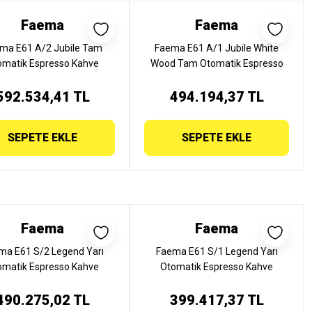
Faema
Faema
ma E61 A/2 Jubile Tam
Faema E61 A/1 Jubile White
omatik Espresso Kahve
Wood Tam Otomatik Espresso
inesi, 2 Gruplu, E61 A/2
Kahve Makinesi, 1 Gruplu, E61
592.534,41 TL
JUBİLE
A/1 JUBİLE WHITE WOOD
494.194,37 TL
SEPETE EKLE
SEPETE EKLE
Faema
Faema
ma E61 S/2 Legend Yarı
Faema E61 S/1 Legend Yarı
omatik Espresso Kahve
Otomatik Espresso Kahve
inesi, 2 Gruplu, E61 S/2
Makinesi, 1 Gruplu, E61 S/1
490.275,02 TL
LEGEND
399.417,37 TL
LEGEND