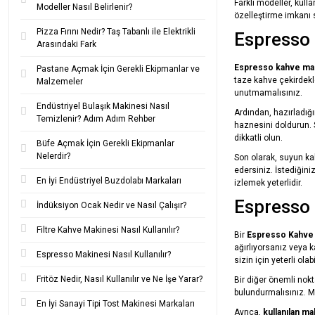
Farklı modeller, kulla
Modeller Nasıl Belirlenir?
özelleştirme imkanı s
Pizza Fırını Nedir? Taş Tabanlı ile Elektrikli
Espresso 
Arasındaki Fark
Espresso kahve mak
Pastane Açmak İçin Gerekli Ekipmanlar ve
taze kahve çekirdekle
Malzemeler
unutmamalısınız.
Endüstriyel Bulaşık Makinesi Nasıl
Ardından, hazırladığı
Temizlenir? Adım Adım Rehber
haznesini doldurun. S
dikkatli olun.
Büfe Açmak İçin Gerekli Ekipmanlar
Nelerdir?
Son olarak, suyun ka
edersiniz. İstediğini
En İyi Endüstriyel Buzdolabı Markaları
izlemek yeterlidir.
Espresso 
İndüksiyon Ocak Nedir ve Nasıl Çalışır?
Filtre Kahve Makinesi Nasıl Kullanılır?
Bir
Espresso Kahve
ağırlıyorsanız veya k
Espresso Makinesi Nasıl Kullanılır?
sizin için yeterli olabil
Fritöz Nedir, Nasıl Kullanılır ve Ne İşe Yarar?
Bir diğer önemli nok
bulundurmalısınız. M
En İyi Sanayi Tipi Tost Makinesi Markaları
Ayrıca,
kullanılan ma