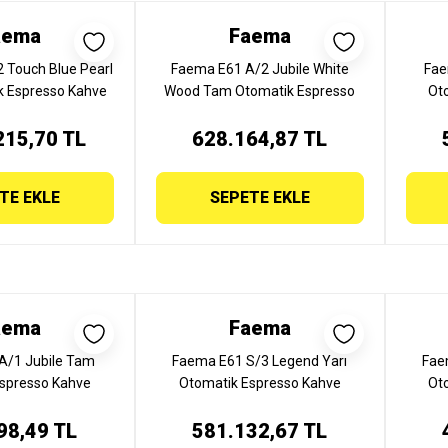
aema
Faema
 Touch Blue Pearl
Faema E61 A/2 Jubile White
Fae
 Espresso Kahve
Wood Tam Otomatik Espresso
Ot
 Gruplu, E71 A/2
Kahve Makinesi, 2 Gruplu, E61
Mak
215,70 TL
BLUE PEARL
A/2 JUBİLE WHITE WOOD
628.164,87 TL
TE EKLE
SEPETE EKLE
aema
Faema
A/1 Jubile Tam
Faema E61 S/3 Legend Yarı
Fae
spresso Kahve
Otomatik Espresso Kahve
Ot
 Gruplu, E61 A/1
Makinesi, 3 Gruplu, E61 S/3
Mak
98,49 TL
UBİLE
581.132,67 TL
LEGEND