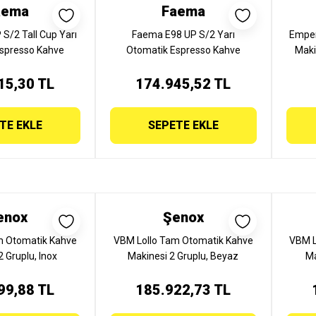
aema
Faema
S/2 Tall Cup Yarı
Faema E98 UP S/2 Yarı
Emper
spresso Kahve
Otomatik Espresso Kahve
Maki
ruplu, E98 UP S/2
Makinesi, 2 Gruplu, E98 UP S/2
15,30 TL
LL CUP
174.945,52 TL
TE EKLE
SEPETE EKLE
enox
Şenox
m Otomatik Kahve
VBM Lollo Tam Otomatik Kahve
VBM L
2 Gruplu, Inox
Makinesi 2 Gruplu, Beyaz
Ma
99,88 TL
185.922,73 TL