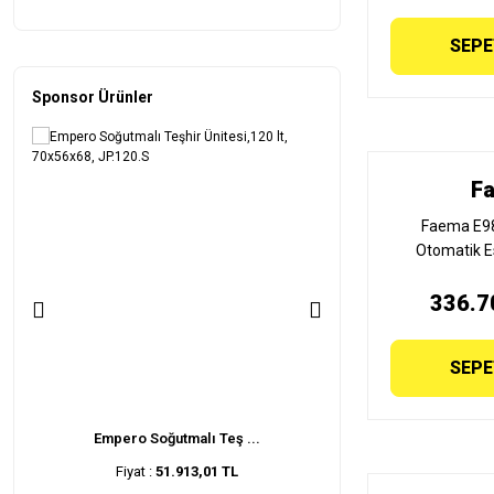
SEPE
Sponsor Ürünler
F
Faema E9
Otomatik E
Makinesi, 3 G
336.7
SEPE
Soğutmalı Teş ...
Şenox Blok Kapılı De ...
 :
51.913,01 TL
Fiyat :
27.027,72 TL