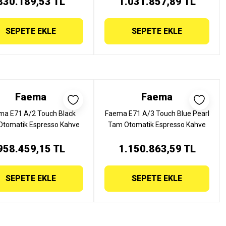
830.189,53 TL
1.031.857,89 TL
SEPETE EKLE
SEPETE EKLE
Faema
Faema
ma E71 A/2 Touch Black
Faema E71 A/3 Touch Blue Pearl
Otomatik Espresso Kahve
Tam Otomatik Espresso Kahve
inesi, 2 Gruplu, E71 A/2
Makinesi, 3 Gruplu, E71 A/3
958.459,15 TL
TOUCH BLACK
1.150.863,59 TL
TOUCH BLUE PEARL
SEPETE EKLE
SEPETE EKLE