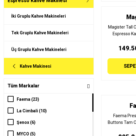
Espresso Kahve Makinesi
Mag
İki Gruplu Kahve Makineleri
Magister Tall
Tek Gruplu Kahve Makineleri
Espresso Ka
Gruplu
149.5
Üç Gruplu Kahve Makineleri
SEPE
Kahve Makinesi
Tüm Markalar
Faema (23)
F
La Cimbali (10)
Faema Presi
Şenox (6)
Buttons Tam O
Kahve Maki
MYCO (5)
PRESI