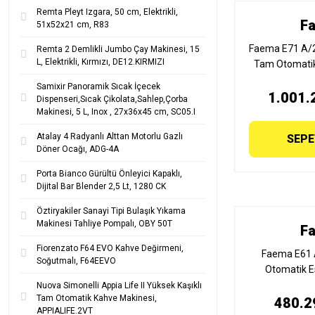
Remta Pleyt Izgara, 50 cm, Elektrikli,
F
51x52x21 cm, R83
Faema E71 A/2
Remta 2 Demlikli Jumbo Çay Makinesi, 15
L, Elektrikli, Kırmızı, DE12.KIRMIZI
Tam Otomatik
Makinesi, 2
Samixir Panoramik Sıcak İçecek
1.001.
TOUCH 
Dispenseri,Sıcak Çikolata,Sahlep,Çorba
Makinesi, 5 L, Inox , 27x36x45 cm, SC05.I
Atalay 4 Radyanlı Alttan Motorlu Gazlı
SEPE
Döner Ocağı, ADG-4A
Porta Bianco Gürültü Önleyici Kapaklı,
Dijital Bar Blender 2,5 Lt, 1280 CK
Öztiryakiler Sanayi Tipi Bulaşık Yıkama
Makinesi Tahliye Pompalı, OBY 50T
F
Fiorenzato F64 EVO Kahve Değirmeni,
Faema E61 
Soğutmalı, F64EEVO
Otomatik E
Makinesi, 1
Nuova Simonelli Appia Life II Yüksek Kaşıklı
Tam Otomatik Kahve Makinesi,
480.2
J
APPIALIFE.2VT