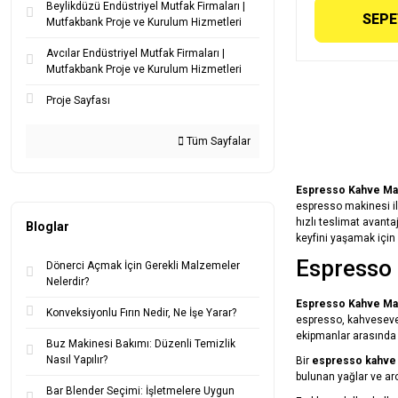
Beylikdüzü Endüstriyel Mutfak Firmaları |
SEPE
Mutfakbank Proje ve Kurulum Hizmetleri
Avcılar Endüstriyel Mutfak Firmaları |
Mutfakbank Proje ve Kurulum Hizmetleri
Proje Sayfası
Tüm Sayfalar
Espresso Kahve Mak
espresso makinesi i
hızlı teslimat avant
Bloglar
keyfini yaşamak içi
Espresso 
Dönerci Açmak İçin Gerekli Malzemeler
Nelerdir?
Espresso Kahve Ma
Konveksiyonlu Fırın Nedir, Ne İşe Yarar?
espresso, kahveseverl
ekipmanlar arasında y
Buz Makinesi Bakımı: Düzenli Temizlik
Nasıl Yapılır?
Bir
espresso kahve
bulunan yağlar ve ar
Bar Blender Seçimi: İşletmelere Uygun