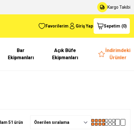
Kargo Takibi
Favorilerim
Giriş Yap
Sepetim
(
0
)
Bar
Açık Büfe
İndirimdeki
Ekipmanları
Ekipmanları
Ürünler
lam 51 ürün