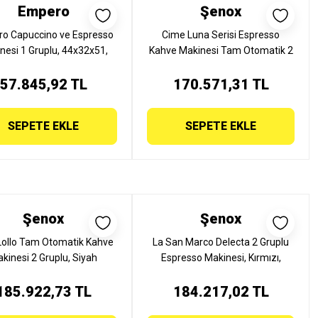
Empero
Şenox
o Capuccino ve Espresso
Cime Luna Serisi Espresso
nesi 1 Gruplu, 44x32x51,
Kahve Makinesi Tam Otomatik 2
JP.CPC.1G
Gruplu, SB-20
57.845,92 TL
170.571,31 TL
SEPETE EKLE
SEPETE EKLE
Şenox
Şenox
ollo Tam Otomatik Kahve
La San Marco Delecta 2 Gruplu
kinesi 2 Gruplu, Siyah
Espresso Makinesi, Kırmızı,
185.922,73 TL
184.217,02 TL