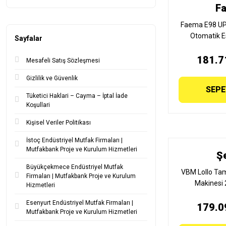
F
Faema E98 UP 
Otomatik E
Sayfalar
Makinesi, 2 G
181.7
TA
Mesafeli Satış Sözleşmesi
Gizlilik ve Güvenlik
SEPE
Tüketici Haklari – Cayma – İptal İade
Koşullari
Kişisel Veriler Politikası
İstoç Endüstriyel Mutfak Firmaları |
Mutfakbank Proje ve Kurulum Hizmetleri
Ş
Büyükçekmece Endüstriyel Mutfak
VBM Lollo Ta
Firmaları | Mutfakbank Proje ve Kurulum
Makinesi 
Hizmetleri
Esenyurt Endüstriyel Mutfak Firmaları |
179.0
Mutfakbank Proje ve Kurulum Hizmetleri