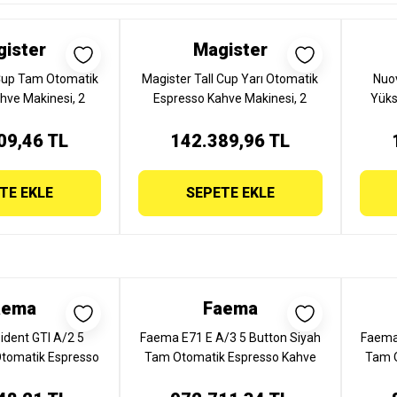
ister
Magister
 Cup Tam Otomatik
Magister Tall Cup Yarı Otomatik
Nuov
hve Makinesi, 2
Espresso Kahve Makinesi, 2
Yüks
 GT-2V-TC
Gruplu GT-2M-TC
Kahve
09,46 TL
142.389,96 TL
TE EKLE
SEPETE EKLE
aema
Faema
dent GTI A/2 5
Faema E71 E A/3 5 Button Siyah
Faema
tomatik Espresso
Tam Otomatik Espresso Kahve
Tam 
nesi, 2 Gruplu,
Makinesi, 3 Gruplu, E71 E A/3 5
Makin
DENT A/2
BUTTON SİYAH