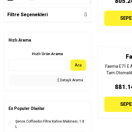
805.2
Magister (2)
Filtre Seçenekleri
SEPE
Bezzera (1)
Empero (1)
Hızlı Arama
Simonelli (1)
Victoria (1)
Hızlı Ürün Arama
F
Ara
Wega (1)
Faema E71 E A
Tam Otomatik
Makinesi, 2 G
Detaylı Arama
881.1
BUTT
SEPE
En Populer Olanlar
Şenox Coffeedio Filtre Kahve Makinesi, 1.8
L