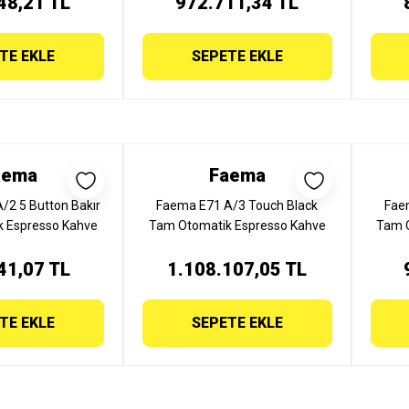
48,21 TL
972.711,34 TL
TE EKLE
SEPETE EKLE
aema
Faema
/2 5 Button Bakır
Faema E71 A/3 Touch Black
Fae
 Espresso Kahve
Tam Otomatik Espresso Kahve
Tam 
ruplu, E71 E A/2 5
Makinesi, 3 Gruplu, E71 A/3
Mak
41,07 TL
ON BAKIR
1.108.107,05 TL
TOUCH BLACK
TE EKLE
SEPETE EKLE