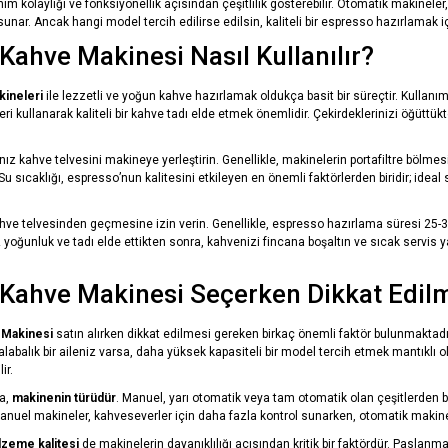
nım kolaylığı ve fonksiyonellik açısından çeşitlilik gösterebilir. Otomatik makineler
unar. Ancak hangi model tercih edilirse edilsin, kaliteli bir espresso hazırlamak i
Kahve Makinesi Nasıl Kullanılır?
ineleri
ile lezzetli ve yoğun kahve hazırlamak oldukça basit bir süreçtir. Kullanımı 
ri kullanarak kaliteli bir kahve tadı elde etmek önemlidir. Çekirdeklerinizi öğüttük
nız kahve telvesini makineye yerleştirin. Genellikle, makinelerin portafiltre bölmes
u sıcaklığı, espresso’nun kalitesini etkileyen en önemli faktörlerden biridir; idea
hve telvesinden geçmesine izin verin. Genellikle, espresso hazırlama süresi 25-30
z yoğunluk ve tadı elde ettikten sonra, kahvenizi fincana boşaltın ve sıcak servis ya
Kahve Makinesi Seçerken Dikkat Edil
 Makinesi
satın alırken dikkat edilmesi gereken birkaç önemli faktör bulunmaktadır
alabalık bir aileniz varsa, daha yüksek kapasiteli bir model tercih etmek mantıklı
ir.
ta,
makinenin türüdür
. Manuel, yarı otomatik veya tam otomatik olan çeşitlerden bi
anuel makineler, kahveseverler için daha fazla kontrol sunarken, otomatik makinele
lzeme kalitesi
de makinelerin dayanıklılığı açısından kritik bir faktördür. Paslanm