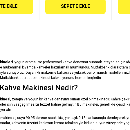
TE EKLE
SEPETE EKLE
ineleri
, yoğun aromalı ve profesyonel kahve deneyimi sunmak isteyenler için ideal 
le mükemmel kıvamda kahveler hazırlamak mümkündür. Mutfakbank olarak; tam otom
ajıyla sunuyoruz. Dayanıklı malzeme kalitesi ve yüksek performanslı modellerimizle
n Mutfakbank espresso makinesi koleksiyonunu hemen keşfedin.
Kahve Makinesi Nedir?
kinesi
, zengin ve yoğun bir kahve deneyimi sunan özel bir makinadır. Kahve çekir
er için vazgeçilmez bir lezzet haline gelmiştir. Bu makineler, genellikle çeşitli ka
er alır.
 makinesi
, suyu 90-95 derece sıcaklıkta, yaklaşık 9-15 bar basınçla demleyerek y
omalar, kahvenin üzerini kaplayan krema tabakasıyla birlikte suyun yüzeyinde yoğun