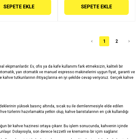
SEPETE EKLE
SEPETE EKLE
1
2
ekipmanlardır. Ev, ofis ya da kafe kullanımı fark etmeksizin, kaliteli bir
atik, yarı otomatik ve manuel espresso makinelerini uygun fiyat, garanti ve
 kahve tutkunlarının ihtiyaçlarına en iyi şekilde cevap veriyoruz. Gerçek kahve
deklerinin yüksek basınç altında, sıcak su ile demlenmesiyle elde edilen
hve türlerini hazırlamakta yetkin olup, kahve baristalarının en çok kullandığı
oğun bir kahve hazinesi ortaya çıkarır. Bu işlem sonucunda, kahvenin içinde
laşır. Dolayısıyla, son derece lezzetli ve kremamsı bir içim sağlanır.