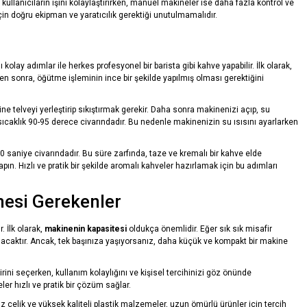
, kullanıcıların işini kolaylaştırırken, manuel makineler ise daha fazla kontrol ve
çin doğru ekipman ve yaratıcılık gerektiği unutulmamalıdır.
kolay adımlar ile herkes profesyonel bir barista gibi kahve yapabilir. İlk olarak,
ten sonra, öğütme işleminin ince bir şekilde yapılmış olması gerektiğini
ine telveyi yerleştirip sıkıştırmak gerekir. Daha sonra makinenizi açıp, su
l sıcaklık 90-95 derece civarındadır. Bu nedenle makinenizin su ısısını ayarlarken
 saniye civarındadır. Bu süre zarfında, taze ve kremalı bir kahve elde
pın. Hızlı ve pratik bir şekilde aromalı kahveler hazırlamak için bu adımları
mesi Gerekenler
. İlk olarak,
makinenin kapasitesi
oldukça önemlidir. Eğer sık sık misafir
 olacaktır. Ancak, tek başınıza yaşıyorsanız, daha küçük ve kompakt bir makine
rini seçerken, kullanım kolaylığını ve kişisel tercihinizi göz önünde
r hızlı ve pratik bir çözüm sağlar.
az çelik ve yüksek kaliteli plastik malzemeler, uzun ömürlü ürünler için tercih