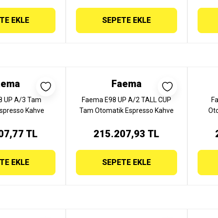
TE EKLE
SEPETE EKLE
aema
Faema
8 UP A/3 Tam
Faema E98 UP A/2 TALL CUP
F
spresso Kahve
Tam Otomatik Espresso Kahve
Ot
ruplu, E98 UP A/3
Makinesi, 2 Gruplu, E98 UP A/2
Makin
07,77 TL
215.207,93 TL
TALL CUP
TE EKLE
SEPETE EKLE
Bravilor Bonamat Nov ...
Iceinox Hazneli Buz ...
Fiyat :
21.491,99 TL
Fiyat :
47.600,77 TL