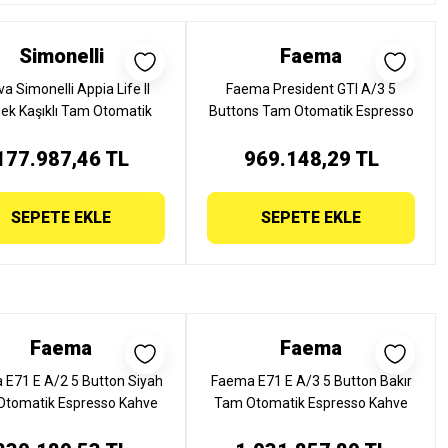
Simonelli
Faema
a Simonelli Appia Life II
Faema President GTI A/3 5
ek Kaşıklı Tam Otomatik
Buttons Tam Otomatik Espresso
 Makinesi, APPIALIFE.2VT
Kahve Makinesi, 3 Gruplu,
177.987,46 TL
969.148,29 TL
PRESIDENT A/3
SEPETE EKLE
SEPETE EKLE
Faema
Faema
 E71 E A/2 5 Button Siyah
Faema E71 E A/3 5 Button Bakır
Otomatik Espresso Kahve
Tam Otomatik Espresso Kahve
esi, 2 Gruplu, E71 E A/2 5
Makinesi, 3 Gruplu, E71 E A/3 5
BUTTON SİYAH
BUTTON BAKIR