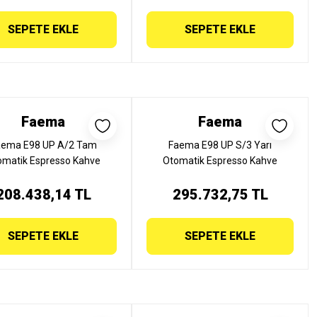
SEPETE EKLE
SEPETE EKLE
Faema
Faema
aema E98 UP A/2 Tam
Faema E98 UP S/3 Yarı
omatik Espresso Kahve
Otomatik Espresso Kahve
esi, 2 Gruplu, E98 UP A/2
Makinesi, 3 Gruplu, E98 UP S/3
208.438,14 TL
295.732,75 TL
SEPETE EKLE
SEPETE EKLE