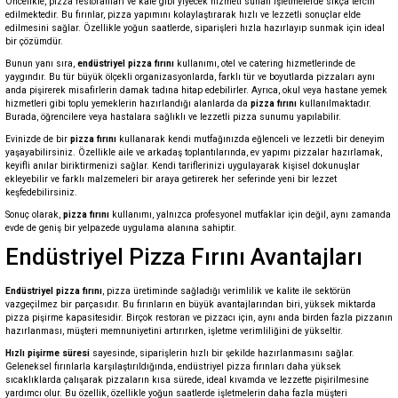
Öncelikle, pizza restoranları ve kafe gibi yiyecek hizmeti sunan işletmelerde sıkça tercih
edilmektedir. Bu fırınlar, pizza yapımını kolaylaştırarak hızlı ve lezzetli sonuçlar elde
edilmesini sağlar. Özellikle yoğun saatlerde, siparişleri hızla hazırlayıp sunmak için ideal
bir çözümdür.
Bunun yanı sıra,
endüstriyel pizza fırını
kullanımı, otel ve catering hizmetlerinde de
yaygındır. Bu tür büyük ölçekli organizasyonlarda, farklı tür ve boyutlarda pizzaları aynı
anda pişirerek misafirlerin damak tadına hitap edebilirler. Ayrıca, okul veya hastane yemek
hizmetleri gibi toplu yemeklerin hazırlandığı alanlarda da
pizza fırını
kullanılmaktadır.
Burada, öğrencilere veya hastalara sağlıklı ve lezzetli pizza sunumu yapılabilir.
Evinizde de bir
pizza fırını
kullanarak kendi mutfağınızda eğlenceli ve lezzetli bir deneyim
yaşayabilirsiniz. Özellikle aile ve arkadaş toplantılarında, ev yapımı pizzalar hazırlamak,
keyifli anılar biriktirmenizi sağlar. Kendi tariflerinizi uygulayarak kişisel dokunuşlar
ekleyebilir ve farklı malzemeleri bir araya getirerek her seferinde yeni bir lezzet
keşfedebilirsiniz.
Sonuç olarak,
pizza fırını
kullanımı, yalnızca profesyonel mutfaklar için değil, aynı zamanda
evde de geniş bir yelpazede uygulama alanına sahiptir.
Endüstriyel Pizza Fırını Avantajları
Endüstriyel pizza fırını
, pizza üretiminde sağladığı verimlilik ve kalite ile sektörün
vazgeçilmez bir parçasıdır. Bu fırınların en büyük avantajlarından biri, yüksek miktarda
pizza pişirme kapasitesidir. Birçok restoran ve pizzacı için, aynı anda birden fazla pizzanın
hazırlanması, müşteri memnuniyetini artırırken, işletme verimliliğini de yükseltir.
Hızlı pişirme süresi
sayesinde, siparişlerin hızlı bir şekilde hazırlanmasını sağlar.
Geleneksel fırınlarla karşılaştırıldığında, endüstriyel pizza fırınları daha yüksek
sıcaklıklarda çalışarak pizzaların kısa sürede, ideal kıvamda ve lezzette pişirilmesine
yardımcı olur. Bu özellik, özellikle yoğun saatlerde işletmelerin daha fazla müşteri