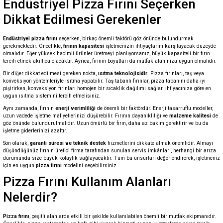
Endüstriyel Pizza Fırını Seçerken
Dikkat Edilmesi Gerekenler
Endüstriyel pizza fırını
seçerken, birkaç önemli faktörü göz önünde bulundurmak
gerekmektedir. Öncelikle,
fırının kapasitesi
işletmenizin ihtiyaçlarını karşılayacak düzeyde
olmalıdır. Eğer yüksek hacimli ürünler üretmeyi planlıyorsanız, büyük kapasiteli bir fırın
tercih etmek akıllıca olacaktır. Ayrıca, fırının boyutları da mutfak alanınıza uygun olmalıdır.
Bir diğer dikkat edilmesi gereken nokta,
ısıtma teknolojisidir
. Pizza fırınları, taş veya
konveksiyon yöntemleriyle ısıtma yapabilir. Taş tabanlı fırınlar, pizza tabanını daha iyi
pişirirken, konveksiyon fırınları homojen bir sıcaklık dağılımı sağlar. İhtiyacınıza göre en
uygun ısıtma sistemini tercih etmelisiniz.
Aynı zamanda, fırının
enerji verimliliği
de önemli bir faktördür. Enerji tasarruflu modeller,
uzun vadede işletme maliyetlerinizi düşürebilir. Fırının dayanıklılığı ve
malzeme kalitesi
de
göz önünde bulundurulmalıdır. Uzun ömürlü bir fırın, daha az bakım gerektirir ve bu da
işletme giderlerinizi azaltır.
Son olarak,
garanti süresi ve teknik destek
hizmetlerini dikkate almak önemlidir. Almayı
düşündüğünüz fırının üretici firma tarafından sunulan servis imkânları, herhangi bir arıza
durumunda size büyük kolaylık sağlayacaktır. Tüm bu unsurları değerlendirerek, işletmeniz
için en uygun
pizza fırını
modelini seçebilirsiniz.
Pizza Fırını Kullanım Alanları
Nelerdir?
Pizza fırını
, çeşitli alanlarda etkili bir şekilde kullanılabilen önemli bir mutfak ekipmanıdır.