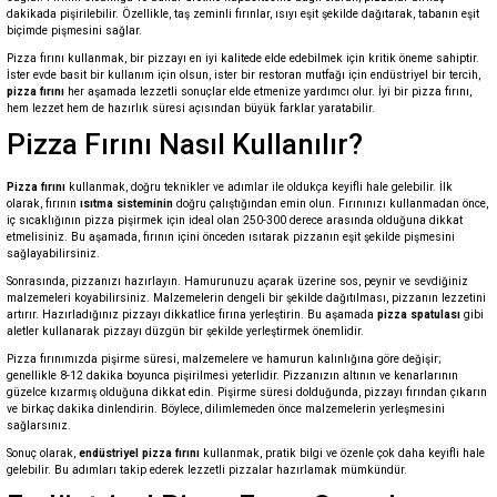
dakikada pişirilebilir. Özellikle, taş zeminli fırınlar, ısıyı eşit şekilde dağıtarak, tabanın eşit
biçimde pişmesini sağlar.
Pizza fırını kullanmak, bir pizzayı en iyi kalitede elde edebilmek için kritik öneme sahiptir.
İster evde basit bir kullanım için olsun, ister bir restoran mutfağı için endüstriyel bir tercih,
pizza fırını
her aşamada lezzetli sonuçlar elde etmenize yardımcı olur. İyi bir pizza fırını,
hem lezzet hem de hazırlık süresi açısından büyük farklar yaratabilir.
Pizza Fırını Nasıl Kullanılır?
Pizza fırını
kullanmak, doğru teknikler ve adımlar ile oldukça keyifli hale gelebilir. İlk
olarak, fırının
ısıtma sisteminin
doğru çalıştığından emin olun. Fırınınızı kullanmadan önce,
iç sıcaklığının pizza pişirmek için ideal olan 250-300 derece arasında olduğuna dikkat
etmelisiniz. Bu aşamada, fırının içini önceden ısıtarak pizzanın eşit şekilde pişmesini
sağlayabilirsiniz.
Sonrasında, pizzanızı hazırlayın. Hamurunuzu açarak üzerine sos, peynir ve sevdiğiniz
malzemeleri koyabilirsiniz. Malzemelerin dengeli bir şekilde dağıtılması, pizzanın lezzetini
artırır. Hazırladığınız pizzayı dikkatlice fırına yerleştirin. Bu aşamada
pizza spatulası
gibi
aletler kullanarak pizzayı düzgün bir şekilde yerleştirmek önemlidir.
Pizza fırınımızda pişirme süresi, malzemelere ve hamurun kalınlığına göre değişir;
genellikle 8-12 dakika boyunca pişirilmesi yeterlidir. Pizzanızın altının ve kenarlarının
güzelce kızarmış olduğuna dikkat edin. Pişirme süresi dolduğunda, pizzayı fırından çıkarın
ve birkaç dakika dinlendirin. Böylece, dilimlemeden önce malzemelerin yerleşmesini
sağlarsınız.
Sonuç olarak,
endüstriyel pizza fırını
kullanmak, pratik bilgi ve özenle çok daha keyifli hale
gelebilir. Bu adımları takip ederek lezzetli pizzalar hazırlamak mümkündür.