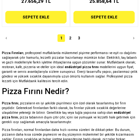
27.656,29 TL
25.858,64 TL
SEPETE EKLE
SEPETE EKLE
1
2
3
Pizza Fırınları
, profesyonel mutfaklarda mükemmel pişirme performansı ve eşit ısı dağılımı
sağlayarak çıtır hamurlu, lezzetli pizzalar hazırlamayı mümkün kılar. Elektrikli, taş tabanlı
ve gazlı modelleriyle farklı işletme ihtiyaçlarına uygun çözümler sunar. Mutfakbank olarak;
restoran, kafe, pizzeria ve oteller için ideal
endüstriyel pizza fırını
modellerini uygun fiyat,
garanti ve servis avantajlarıyla sizlere sunuyoruz. Enerji tasarruflu yapısı, paslanmaz çelik
gövdesi ve yüksek sıcaklık dayanımıyla uzun ömürlü kullanım sağlar. Profesyonel pizza
lezzeti için Mutfakbank kalitesini tercih edin.
Pizza Fırını Nedir?
Pizza fırını
, pizzaların en iyi şekilde pişirilmesi için özel olarak tasarlanmış bir fırın
çeşididir. Geleneksel fırınlardan farklı olarak, bu fırınlar yüksek sıcaklık değerlerine
ulaşabilme yeteneği ile bilinir. Genellikle taş veya tuğla yapısına sahip olan
endüstriyel
pizza fırını
, pizza tabanının dışını çıtır çıtır, içini ise yumuşak ve lezzetli hale getirmek için
gerekli ısıyı sağlamak amacıyla tasarlanmıştır.
Pizza fırınları, normal fırınlardan daha hızlı ısınma süreleri ile dikkat çeker. Bu durum,
pizzanın daha kısa sürede pişmesini ve dış yüzeyinin mükemmel bir şekilde kızarmasını
sağlar. Fırının sıcaklığa ve buhar üretme kapasitesine bağlı olarak, pizzalar birkaç