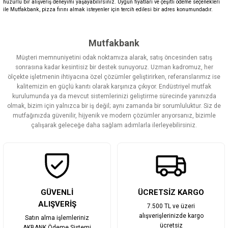
huzurlu bir alışveriş deneyimi yaşayabilirsiniz. Uygun fiyatları ve çeşitli ödeme seçenekleri
ile Mutfakbank, pizza fırını almak isteyenler için tercih edilesi bir adres konumundadır.
Mutfakbank
Müşteri memnuniyetini odak noktamıza alarak, satış öncesinden satış
sonrasına kadar kesintisiz bir destek sunuyoruz. Uzman kadromuz, her
ölçekte işletmenin ihtiyacına özel çözümler geliştirirken, referanslarımız ise
kalitemizin en güçlü kanıtı olarak karşınıza çıkıyor. Endüstriyel mutfak
kurulumunda ya da mevcut sistemlerinizi geliştirme sürecinde yanınızda
olmak, bizim için yalnızca bir iş değil; aynı zamanda bir sorumluluktur. Siz de
mutfağınızda güvenilir, hijyenik ve modern çözümler arıyorsanız, bizimle
çalışarak geleceğe daha sağlam adımlarla ilerleyebilirsiniz.
GÜVENLİ
ÜCRETSİZ KARGO
ALIŞVERİŞ
7.500 TL ve üzeri
alışverişlerinizde kargo
Satın alma işlemleriniz
ücretsiz
AKBANK Ödeme Sistemi