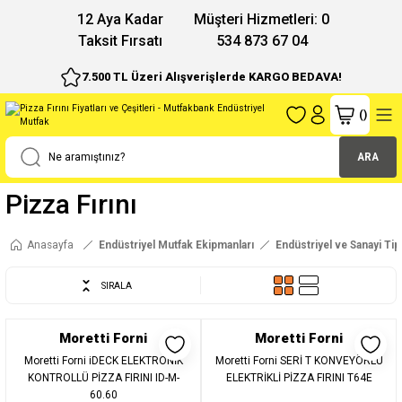
12 Aya Kadar
Müşteri Hizmetleri: 0
Taksit Fırsatı
534 873 67 04
7.500 TL Üzeri Alışverişlerde KARGO BEDAVA!
(
)
ARA
Pizza Fırını
Anasayfa
Endüstriyel Mutfak Ekipmanları
Endüstriyel ve Sanayi Tipi
SIRALA
Moretti Forni
Moretti Forni
Moretti Forni iDECK ELEKTRONİK
Moretti Forni SERİ T KONVEYÖRLÜ
KONTROLLÜ PİZZA FIRINI ID-M-
ELEKTRİKLİ PİZZA FIRINI T64E
60.60