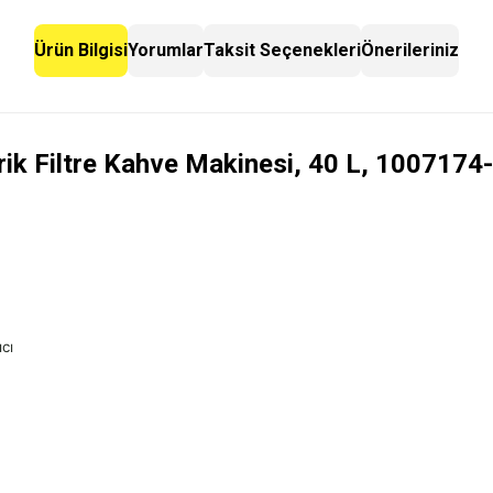
Ürün Bilgisi
Yorumlar
Taksit Seçenekleri
Önerileriniz
rik Filtre Kahve Makinesi, 40 L, 1007174
cı