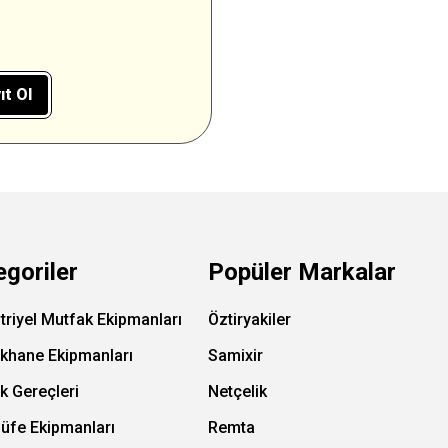
ıt Ol
egoriler
Popüler Markalar
triyel Mutfak Ekipmanları
Öztiryakiler
ıkhane Ekipmanları
Samixir
k Gereçleri
Netçelik
Büfe Ekipmanları
Remta