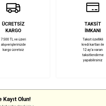
Gönder
ÜCRETSİZ
TAKSİT
KARGO
İMKANI
7.500 TL ve üzeri
Taksit özellikli
alışverişlerinizde
kredi kartları ile
kargo ücretsiz
12 ay'a varan
taksitlendirme
yapabilirsiniz
 Kayıt Olun!