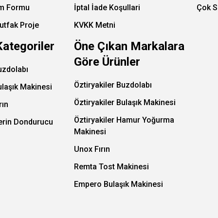
im Formu
İptal İade Koşullari
Çok S
utfak Proje
KVKK Metni
Kategoriler
Öne Çıkan Markalara
Göre Ürünler
uzdolabı
Öztiryakiler Buzdolabı
ulaşık Makinesi
Öztiryakiler Bulaşık Makinesi
rın
Öztiryakiler Hamur Yoğurma
Derin Dondurucu
Makinesi
Unox Fırın
Remta Tost Makinesi
Empero Bulaşık Makinesi