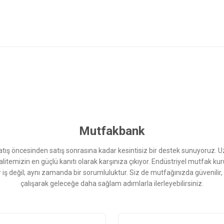
 yetersiz gördüğünüz noktaları öneri formunu kullanarak tarafımıza iletebilirsini
Bu ürüne ilk yorumu siz yapın!
Yorum Yaz
Mutfakbank
ış öncesinden satış sonrasına kadar kesintisiz bir destek sunuyoruz. 
kalitemizin en güçlü kanıtı olarak karşınıza çıkıyor. Endüstriyel mutfak 
r iş değil; aynı zamanda bir sorumluluktur. Siz de mutfağınızda güvenilir
çalışarak geleceğe daha sağlam adımlarla ilerleyebilirsiniz.