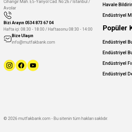
Cihangir Mah. E5-Yanyol Cad. No:267 İstanbul /
Havale Bildir
Avcılar
Endüstriyel M
Bizi Arayın
0534 873 67 04
Popüler 
Hafta içi: 08.30 - 18.00 / Haftasonu 08:30 - 14:00
Bize Ulaşın
Endüstriyel B
info@mutfakbank.com
Endüstriyel B
Endüstriyel Fı
Endüstriyel 
© 2026 mutfakbank.com - Bu sitenin tüm hakları saklıdır.