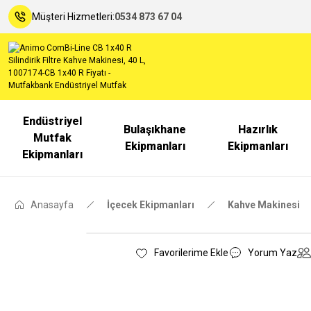
Müşteri Hizmetleri:
0534 873 67 04
Endüstriyel
Bulaşıkhane
Hazırlık
Mutfak
Ekipmanları
Ekipmanları
Ekipmanları
Anasayfa
İçecek Ekipmanları
Kahve Makinesi
Yorum Yaz