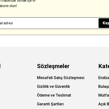
 haberdar olmak için e-
abone olun!
Kay
l
Sözleşmeler
Kat
Mesafeli Satış Sözleşmesi
Endüs
Gizlilik ve Güvenlik
Bulaş
Ödeme ve Teslimat
Mutfa
Garanti Şartları
Açık 