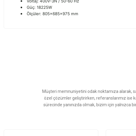
Voltaj: 400V-3N / 50-60 Hz
Güç: 18225W
Ölçüler: 805x685x975 mm
Bu ürünün fiyat bilgisi, resim, ürün açıklamalarında ve diğer konularda
Görüş ve önerileriniz için teşekkür ederiz.
Ürün resmi kalitesiz, bozuk veya görüntülenemiyor.
Ürün açıklamasında eksik bilgiler bulunuyor.
Ürün bilgilerinde hatalar bulunuyor.
Ürün fiyatı diğer sitelerden daha pahalı.
Müşteri memnuniyetini odak noktamıza alarak, sat
Bu ürüne benzer farklı alternatifler olmalı.
özel çözümler geliştirirken, referanslarımız ise 
sürecinde yanınızda olmak, bizim için yalnızca bi