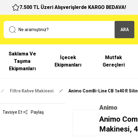
7.500 TL Üzeri Alışverişlerde KARGO BEDAVA!
ARA
Saklama Ve
İçecek
Mutfak
Taşıma
Ekipmanları
Gereçleri
Ekipmanları
Filtre Kahve Makinesi
Animo ComBi-Line CB 1x40 R Silind
Animo
Tavsiye Et
Paylaş
Animo ComBi
Makinesi, 