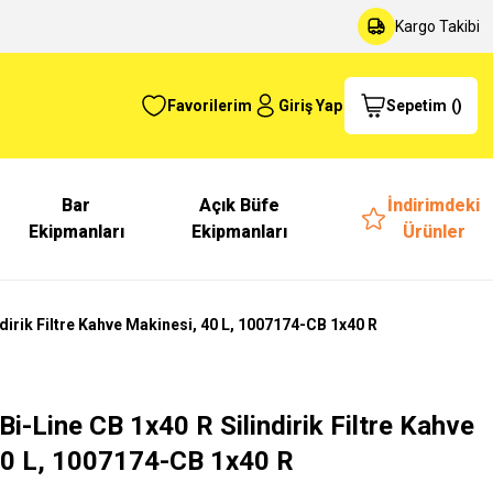
Kargo Takibi
Favorilerim
Giriş Yap
Sepetim
(
)
Bar
Açık Büfe
İndirimdeki
Ekipmanları
Ekipmanları
Ürünler
irik Filtre Kahve Makinesi, 40 L, 1007174-CB 1x40 R
-Line CB 1x40 R Silindirik Filtre Kahve
40 L, 1007174-CB 1x40 R