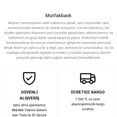
konularda yetersiz gördüğünüz noktaları öneri formunu kullanarak
tarafımıza iletebilirsiniz.
Görüş ve önerileriniz için teşekkür ederiz.
Mutfakbank
Müşteri memnuniyetini odak noktamıza alarak, satış öncesinden satış
Ürün resmi kalitesiz, bozuk veya görüntülenemiyor.
sonrasına kadar kesintisiz bir destek sunuyoruz. Uzman kadromuz, her
ölçekte işletmenin ihtiyacına özel çözümler geliştirirken, referanslarımız ise
Ürün açıklamasında eksik bilgiler bulunuyor.
kalitemizin en güçlü kanıtı olarak karşınıza çıkıyor. Endüstriyel mutfak
Ürün bilgilerinde hatalar bulunuyor.
kurulumunda ya da mevcut sistemlerinizi geliştirme sürecinde yanınızda
olmak, bizim için yalnızca bir iş değil; aynı zamanda bir sorumluluktur. Siz de
Ürün fiyatı diğer sitelerden daha pahalı.
mutfağınızda güvenilir, hijyenik ve modern çözümler arıyorsanız, bizimle
Bu ürüne benzer farklı alternatifler olmalı.
çalışarak geleceğe daha sağlam adımlarla ilerleyebilirsiniz.
Gönder
GÜVENLİ
ÜCRETSİZ KARGO
ALIŞVERİŞ
7.500 TL ve üzeri
alışverişlerinizde kargo
Satın alma işlemleriniz
ücretsiz
AKBANK Ödeme Sistemi
olan Tosla ile 3D Secure