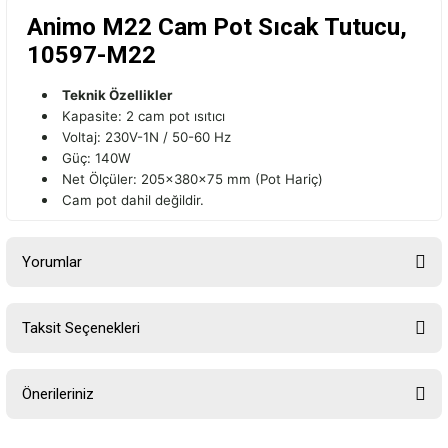
Animo M22 Cam Pot Sıcak Tutucu,
10597-M22
Teknik Özellikler
Kapasite: 2 cam pot ısıtıcı
Voltaj: 230V-1N / 50-60 Hz
Güç: 140W
Net Ölçüler: 205x380x75 mm (Pot Hariç)
Cam pot dahil değildir.
Yorumlar
Taksit Seçenekleri
Bu ürüne ilk yorumu siz yapın!
Önerileriniz
Yorum Yaz
Bu ürünün fiyat bilgisi, resim, ürün açıklamalarında ve diğer