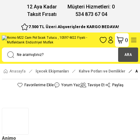
12 Aya Kadar
Müşteri Hizmetleri: 0
Taksit Fırsatı
534 873 67 04
7.500 TL Üzeri Alışverişlerde KARGO BEDAVA!
(
)
ARA
Anasayfa
İçecek Ekipmanları
Kahve Potları ve Demlikler
An
Yorum Yaz
Tavsiye Et
Paylaş
Animo