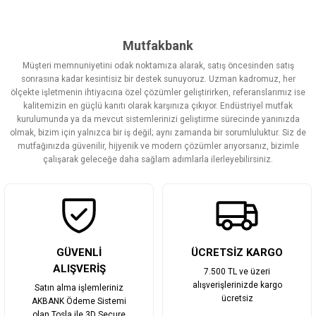
Bu ürünün fiyat bilgisi, resim, ürün açıklamalarında ve diğer
konularda yetersiz gördüğünüz noktaları öneri formunu kullanarak
tarafımıza iletebilirsiniz.
Görüş ve önerileriniz için teşekkür ederiz.
Mutfakbank
Müşteri memnuniyetini odak noktamıza alarak, satış öncesinden satış
Ürün resmi kalitesiz, bozuk veya görüntülenemiyor.
sonrasına kadar kesintisiz bir destek sunuyoruz. Uzman kadromuz, her
ölçekte işletmenin ihtiyacına özel çözümler geliştirirken, referanslarımız ise
Ürün açıklamasında eksik bilgiler bulunuyor.
kalitemizin en güçlü kanıtı olarak karşınıza çıkıyor. Endüstriyel mutfak
Ürün bilgilerinde hatalar bulunuyor.
kurulumunda ya da mevcut sistemlerinizi geliştirme sürecinde yanınızda
olmak, bizim için yalnızca bir iş değil; aynı zamanda bir sorumluluktur. Siz de
Ürün fiyatı diğer sitelerden daha pahalı.
mutfağınızda güvenilir, hijyenik ve modern çözümler arıyorsanız, bizimle
Bu ürüne benzer farklı alternatifler olmalı.
çalışarak geleceğe daha sağlam adımlarla ilerleyebilirsiniz.
Gönder
GÜVENLİ
ÜCRETSİZ KARGO
ALIŞVERİŞ
7.500 TL ve üzeri
alışverişlerinizde kargo
Satın alma işlemleriniz
ücretsiz
AKBANK Ödeme Sistemi
olan Tosla ile 3D Secure