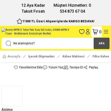
12 Aya Kadar
Müşteri Hizmetleri: 0
Taksit Fırsatı
534 873 67 04
7.500 TL Üzeri Alışverişlerde KARGO BEDAVA!
(
)
ARA
Anasayfa
İçecek Ekipmanları
Kahve Makinesi
Filtre Kahve 
Yorum Yaz
Tavsiye Et
Paylaş
Animo