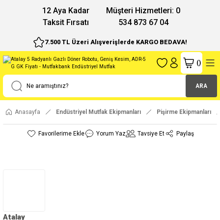
12 Aya Kadar
Müşteri Hizmetleri: 0
Taksit Fırsatı
534 873 67 04
7.500 TL Üzeri Alışverişlerde KARGO BEDAVA!
(
)
ARA
Anasayfa
Endüstriyel Mutfak Ekipmanları
Pişirme Ekipmanları
Yorum Yaz
Tavsiye Et
Paylaş
Atalay