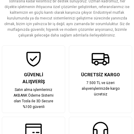
Ürün resmi kalitesiz, bozuk veya görüntülenemiyor.
sonrasına kadar kesintisiz bir destek sunuyoruz. Uzman kadromuz, her
ölçekte işletmenin ihtiyacına özel çözümler geliştirirken, referanslarımız ise
Ürün açıklamasında eksik bilgiler bulunuyor.
kalitemizin en güçlü kanıtı olarak karşınıza çıkıyor. Endüstriyel mutfak
Ürün bilgilerinde hatalar bulunuyor.
kurulumunda ya da mevcut sistemlerinizi geliştirme sürecinde yanınızda
olmak, bizim için yalnızca bir iş değil; aynı zamanda bir sorumluluktur. Siz de
Ürün fiyatı diğer sitelerden daha pahalı.
mutfağınızda güvenilir, hijyenik ve modern çözümler arıyorsanız, bizimle
Bu ürüne benzer farklı alternatifler olmalı.
çalışarak geleceğe daha sağlam adımlarla ilerleyebilirsiniz.
Gönder
GÜVENLİ
ÜCRETSİZ KARGO
ALIŞVERİŞ
7.500 TL ve üzeri
alışverişlerinizde kargo
Satın alma işlemleriniz
ücretsiz
AKBANK Ödeme Sistemi
olan Tosla ile 3D Secure
%100 güvenli