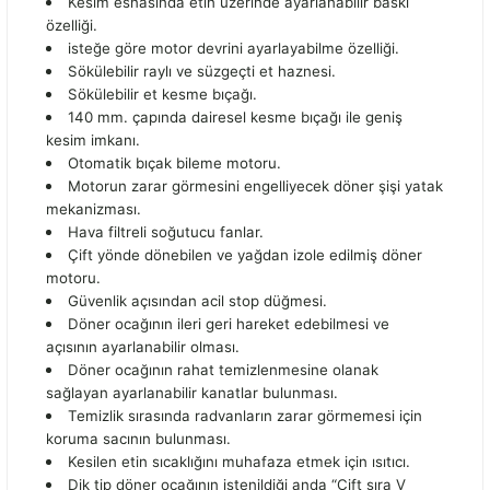
Kesim esnasında etin üzerinde ayarlanabilir baskı
özelliği.
isteğe göre motor devrini ayarlayabilme özelliği.
Sökülebilir raylı ve süzgeçti et haznesi.
Sökülebilir et kesme bıçağı.
140 mm. çapında dairesel kesme bıçağı ile geniş
kesim imkanı.
Otomatik bıçak bileme motoru.
Motorun zarar görmesini engelliyecek döner şişi yatak
mekanizması.
Hava filtreli soğutucu fanlar.
Çift yönde dönebilen ve yağdan izole edilmiş döner
motoru.
Güvenlik açısından acil stop düğmesi.
Döner ocağının ileri geri hareket edebilmesi ve
açısının ayarlanabilir olması.
Döner ocağının rahat temizlenmesine olanak
sağlayan ayarlanabilir kanatlar bulunması.
Temizlik sırasında radvanların zarar görmemesi için
koruma sacının bulunması.
Kesilen etin sıcaklığını muhafaza etmek için ısıtıcı.
Dik tip döner ocağının istenildiği anda “Çift sıra V