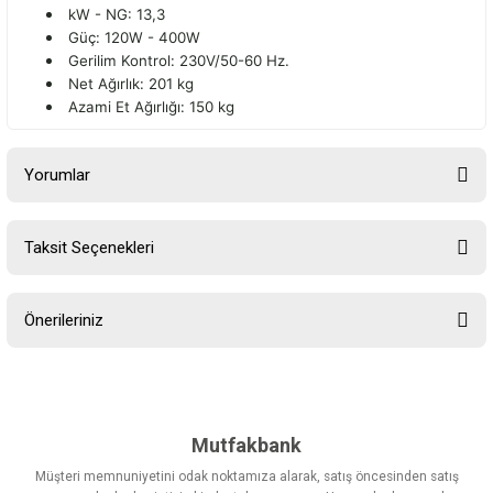
kW - NG: 13,3
Güç: 120W - 400W
Gerilim Kontrol: 230V/50-60 Hz.
Net Ağırlık: 201 kg
Azami Et Ağırlığı: 150 kg
Yorumlar
Taksit Seçenekleri
Bu ürüne ilk yorumu siz yapın!
Önerileriniz
Yorum Yaz
Bu ürünün fiyat bilgisi, resim, ürün açıklamalarında ve diğer
konularda yetersiz gördüğünüz noktaları öneri formunu kullanarak
tarafımıza iletebilirsiniz.
Görüş ve önerileriniz için teşekkür ederiz.
Mutfakbank
Müşteri memnuniyetini odak noktamıza alarak, satış öncesinden satış