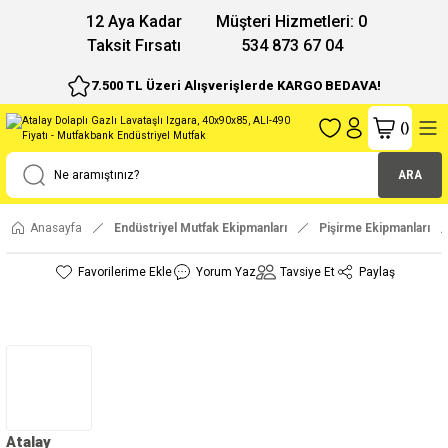
12 Aya Kadar
Müşteri Hizmetleri: 0
Taksit Fırsatı
534 873 67 04
7.500 TL Üzeri Alışverişlerde KARGO BEDAVA!
(
)
ARA
Anasayfa
Endüstriyel Mutfak Ekipmanları
Pişirme Ekipmanları
Yorum Yaz
Tavsiye Et
Paylaş
Atalay