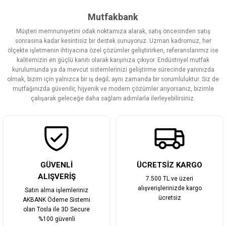
tarafımıza iletebilirsiniz.
Görüş ve önerileriniz için teşekkür ederiz.
Mutfakbank
Müşteri memnuniyetini odak noktamıza alarak, satış öncesinden satış
Ürün resmi kalitesiz, bozuk veya görüntülenemiyor.
sonrasına kadar kesintisiz bir destek sunuyoruz. Uzman kadromuz, her
ölçekte işletmenin ihtiyacına özel çözümler geliştirirken, referanslarımız ise
Ürün açıklamasında eksik bilgiler bulunuyor.
kalitemizin en güçlü kanıtı olarak karşınıza çıkıyor. Endüstriyel mutfak
Ürün bilgilerinde hatalar bulunuyor.
kurulumunda ya da mevcut sistemlerinizi geliştirme sürecinde yanınızda
olmak, bizim için yalnızca bir iş değil; aynı zamanda bir sorumluluktur. Siz de
Ürün fiyatı diğer sitelerden daha pahalı.
mutfağınızda güvenilir, hijyenik ve modern çözümler arıyorsanız, bizimle
Bu ürüne benzer farklı alternatifler olmalı.
çalışarak geleceğe daha sağlam adımlarla ilerleyebilirsiniz.
Gönder
GÜVENLİ
ÜCRETSİZ KARGO
ALIŞVERİŞ
7.500 TL ve üzeri
alışverişlerinizde kargo
Satın alma işlemleriniz
ücretsiz
AKBANK Ödeme Sistemi
olan Tosla ile 3D Secure
%100 güvenli