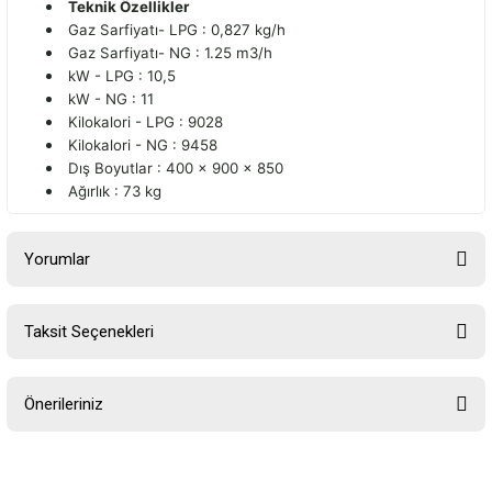
Teknik Özellikler
Gaz Sarfiyatı- LPG : 0,827 kg/h
Gaz Sarfiyatı- NG : 1.25 m3/h
kW - LPG : 10,5
kW - NG
: 11
Kilokalori - LPG : 9028
Kilokalori - NG
: 9458
Dış Boyutlar : 400 x 900 x 850
Ağırlık
: 73 kg
Yorumlar
Taksit Seçenekleri
Bu ürüne ilk yorumu siz yapın!
Önerileriniz
Yorum Yaz
Bu ürünün fiyat bilgisi, resim, ürün açıklamalarında ve diğer
konularda yetersiz gördüğünüz noktaları öneri formunu kullanarak