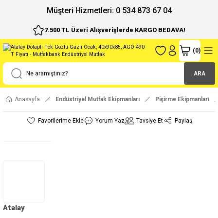
ı
Müşteri Hizmetleri: 0 534 873 67 04
7.500 TL Üzeri Alışverişlerde KARGO BEDAVA!
(
0
)
ARA
Anasayfa
Endüstriyel Mutfak Ekipmanları
Pişirme Ekipmanları
Yorum Yaz
Tavsiye Et
Paylaş
Atalay