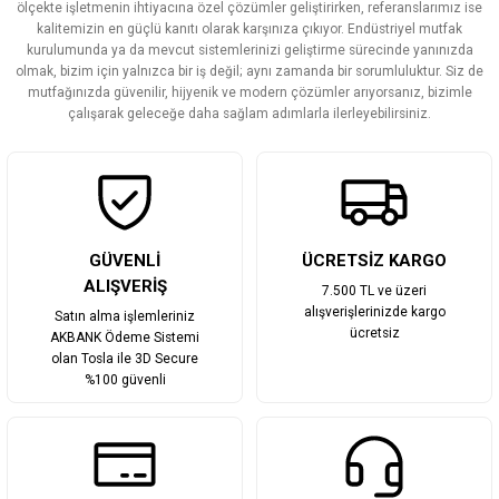
ölçekte işletmenin ihtiyacına özel çözümler geliştirirken, referanslarımız ise
Ürün açıklamasında eksik bilgiler bulunuyor.
kalitemizin en güçlü kanıtı olarak karşınıza çıkıyor. Endüstriyel mutfak
Ürün bilgilerinde hatalar bulunuyor.
kurulumunda ya da mevcut sistemlerinizi geliştirme sürecinde yanınızda
olmak, bizim için yalnızca bir iş değil; aynı zamanda bir sorumluluktur. Siz de
Ürün fiyatı diğer sitelerden daha pahalı.
mutfağınızda güvenilir, hijyenik ve modern çözümler arıyorsanız, bizimle
Bu ürüne benzer farklı alternatifler olmalı.
çalışarak geleceğe daha sağlam adımlarla ilerleyebilirsiniz.
Gönder
GÜVENLİ
ÜCRETSİZ KARGO
ALIŞVERİŞ
7.500 TL ve üzeri
alışverişlerinizde kargo
Satın alma işlemleriniz
ücretsiz
AKBANK Ödeme Sistemi
olan Tosla ile 3D Secure
%100 güvenli