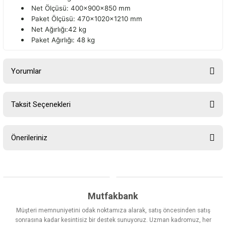
Net Ölçüsü: 400x900x850 mm
Paket Ölçüsü: 470x1020x1210 mm
Net Ağırlığı:42 kg
Paket Ağırlığı: 48 kg
Yorumlar
Taksit Seçenekleri
Bu ürüne ilk yorumu siz yapın!
Önerileriniz
Yorum Yaz
Bu ürünün fiyat bilgisi, resim, ürün açıklamalarında ve diğer
konularda yetersiz gördüğünüz noktaları öneri formunu kullanarak
tarafımıza iletebilirsiniz.
Görüş ve önerileriniz için teşekkür ederiz.
Mutfakbank
Müşteri memnuniyetini odak noktamıza alarak, satış öncesinden satış
Ürün resmi kalitesiz, bozuk veya görüntülenemiyor.
sonrasına kadar kesintisiz bir destek sunuyoruz. Uzman kadromuz, her