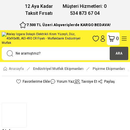
12 Aya Kadar
Müşteri Hizmetleri: 0
Taksit Fırsatı
534 873 67 04
7.500 TL Üzeri Alışverişlerde KARGO BEDAVA!
(
)
ARA
Anasayfa
Endüstriyel Mutfak Ekipmanları
Pişirme Ekipmanları
Yorum Yaz
Tavsiye Et
Paylaş