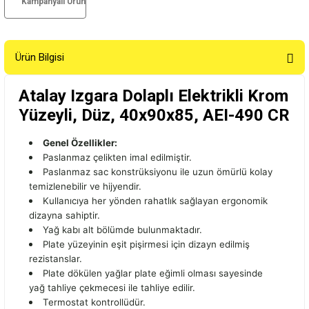
Kampanyalı Ürün
Ürün Bilgisi
Atalay Izgara Dolaplı Elektrikli Krom
Yüzeyli, Düz, 40x90x85, AEI-490 CR
Genel Özellikler:
Paslanmaz çelikten imal edilmiştir.
Paslanmaz sac konstrüksiyonu ile uzun ömürlü kolay
temizlenebilir ve hijyendir.
Kullanıcıya her yönden rahatlık sağlayan ergonomik
dizayna sahiptir.
Yağ kabı alt bölümde bulunmaktadır.
Plate yüzeyinin eşit pişirmesi için dizayn edilmiş
rezistanslar.
Plate dökülen yağlar plate eğimli olması sayesinde
yağ tahliye çekmecesi ile tahliye edilir.
Termostat kontrollüdür.