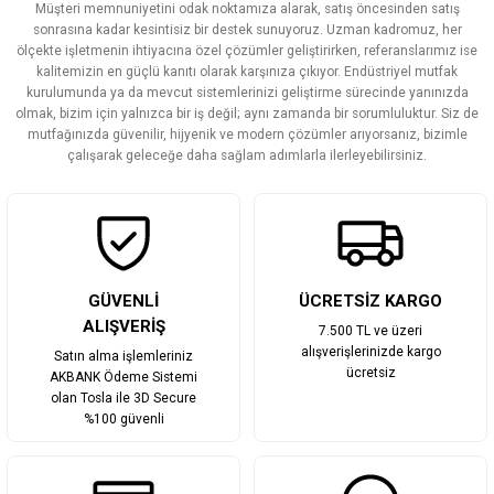
Müşteri memnuniyetini odak noktamıza alarak, satış öncesinden satış
Ürün resmi kalitesiz, bozuk veya görüntülenemiyor.
sonrasına kadar kesintisiz bir destek sunuyoruz. Uzman kadromuz, her
ölçekte işletmenin ihtiyacına özel çözümler geliştirirken, referanslarımız ise
Ürün açıklamasında eksik bilgiler bulunuyor.
kalitemizin en güçlü kanıtı olarak karşınıza çıkıyor. Endüstriyel mutfak
Ürün bilgilerinde hatalar bulunuyor.
kurulumunda ya da mevcut sistemlerinizi geliştirme sürecinde yanınızda
olmak, bizim için yalnızca bir iş değil; aynı zamanda bir sorumluluktur. Siz de
Ürün fiyatı diğer sitelerden daha pahalı.
mutfağınızda güvenilir, hijyenik ve modern çözümler arıyorsanız, bizimle
Bu ürüne benzer farklı alternatifler olmalı.
çalışarak geleceğe daha sağlam adımlarla ilerleyebilirsiniz.
Gönder
GÜVENLİ
ÜCRETSİZ KARGO
ALIŞVERİŞ
7.500 TL ve üzeri
alışverişlerinizde kargo
Satın alma işlemleriniz
ücretsiz
AKBANK Ödeme Sistemi
olan Tosla ile 3D Secure
%100 güvenli