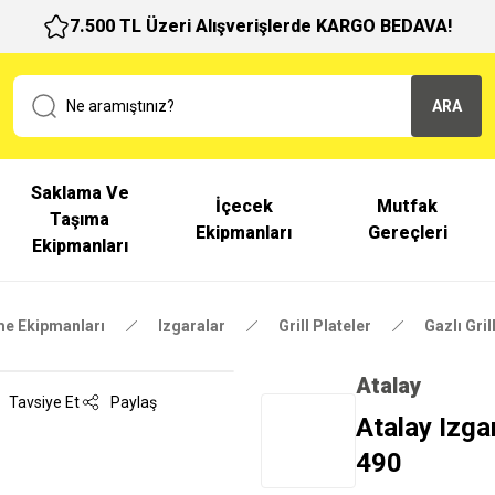
7.500 TL Üzeri Alışverişlerde KARGO BEDAVA!
ARA
Saklama Ve
İçecek
Mutfak
Taşıma
Ekipmanları
Gereçleri
Ekipmanları
me Ekipmanları
Izgaralar
Grill Plateler
Gazlı Gril
Atalay
Tavsiye Et
Paylaş
Atalay Izga
490