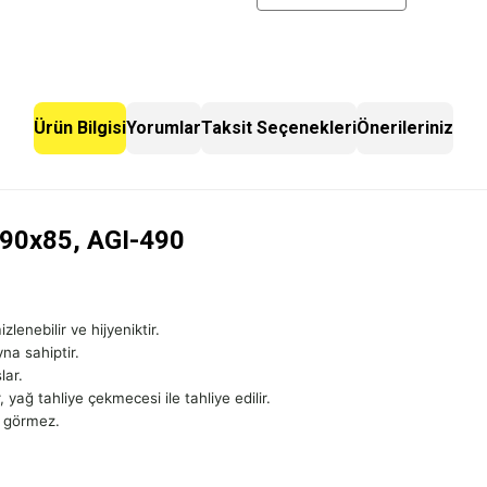
Ürün Bilgisi
Yorumlar
Taksit Seçenekleri
Önerileriniz
0x90x85, AGI-490
enebilir ve hijyeniktir.
na sahiptir.
lar.
yağ tahliye çekmecesi ile tahliye edilir.
r görmez.