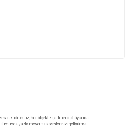
z.
Uzman kadromuz, her ölçekte işletmenin ihtiyacına
kurulumunda ya da mevcut sistemlerinizi geliştirme