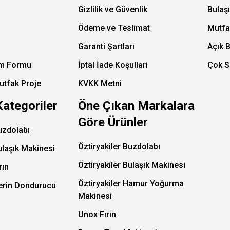
Gizlilik ve Güvenlik
Bulaş
Ödeme ve Teslimat
Mutfa
Garanti Şartları
Açık 
im Formu
İptal İade Koşullari
Çok S
utfak Proje
KVKK Metni
Kategoriler
Öne Çıkan Markalara
Göre Ürünler
uzdolabı
Öztiryakiler Buzdolabı
ulaşık Makinesi
Öztiryakiler Bulaşık Makinesi
rın
Öztiryakiler Hamur Yoğurma
Derin Dondurucu
Makinesi
Unox Fırın