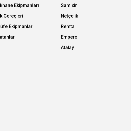
ıkhane Ekipmanları
Samixir
k Gereçleri
Netçelik
Büfe Ekipmanları
Remta
atanlar
Empero
Atalay