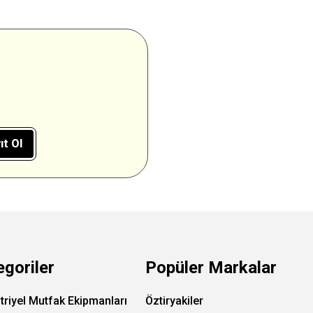
ıt Ol
egoriler
Popüler Markalar
triyel Mutfak Ekipmanları
Öztiryakiler