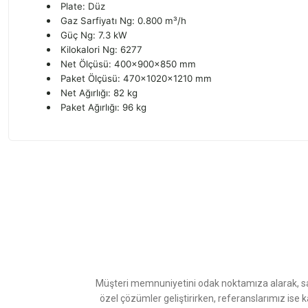
Plate: Düz
Gaz Sarfiyatı Ng: 0.800 m³/h
Güç Ng: 7.3 kW
Kilokalori Ng: 6277
Net Ölçüsü: 400x900x850 mm
Paket Ölçüsü: 470x1020x1210 mm
Net Ağırlığı: 82 kg
Paket Ağırlığı: 96 kg
Bu ürünün fiyat bilgisi, resim, ürün açıklamalarında ve diğer konularda
Görüş ve önerileriniz için teşekkür ederiz.
Ürün resmi kalitesiz, bozuk veya görüntülenemiyor.
Ürün açıklamasında eksik bilgiler bulunuyor.
Ürün bilgilerinde hatalar bulunuyor.
Ürün fiyatı diğer sitelerden daha pahalı.
Müşteri memnuniyetini odak noktamıza alarak, sat
Bu ürüne benzer farklı alternatifler olmalı.
özel çözümler geliştirirken, referanslarımız ise 