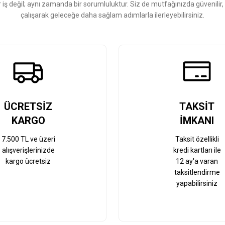
r iş değil; aynı zamanda bir sorumluluktur. Siz de mutfağınızda güvenilir
çalışarak geleceğe daha sağlam adımlarla ilerleyebilirsiniz.
Gönder
ÜCRETSİZ
TAKSİT
KARGO
İMKANI
7.500 TL ve üzeri
Taksit özellikli
alışverişlerinizde
kredi kartları ile
kargo ücretsiz
12 ay'a varan
taksitlendirme
yapabilirsiniz