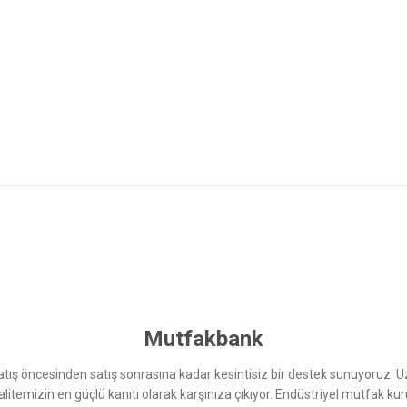
 yetersiz gördüğünüz noktaları öneri formunu kullanarak tarafımıza iletebilirsini
Bu ürüne ilk yorumu siz yapın!
Yorum Yaz
Mutfakbank
ış öncesinden satış sonrasına kadar kesintisiz bir destek sunuyoruz. 
kalitemizin en güçlü kanıtı olarak karşınıza çıkıyor. Endüstriyel mutfak 