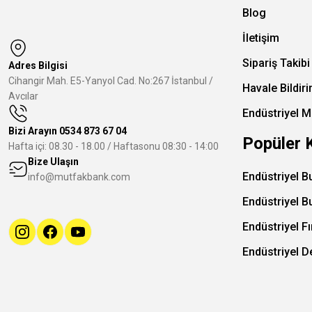
Blog
İletişim
Sipariş Takibi
Adres Bilgisi
Cihangir Mah. E5-Yanyol Cad. No:267 İstanbul /
Havale Bildir
Avcılar
Endüstriyel M
Bizi Arayın
0534 873 67 04
Popüler 
Hafta içi: 08.30 - 18.00 / Haftasonu 08:30 - 14:00
Bize Ulaşın
Endüstriyel B
info@mutfakbank.com
Endüstriyel B
Endüstriyel Fı
Endüstriyel 