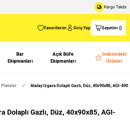
Kargo Takibi
Favorilerim
Giriş Yap
Sepetim
(
)
Bar
Açık Büfe
İndirimdeki
Ekipmanları
Ekipmanları
Ürünler
l Plateler
Atalay Izgara Dolaplı Gazlı, Düz, 40x90x85, AGI-490
ra Dolaplı Gazlı, Düz, 40x90x85, AGI-