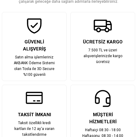
Bu ürüne benzer farklı alternatifler olmalı.
çalışarak geleceğe daha sağlam adımlarla ilerleyebilirsiniz.
Gönder
GÜVENLİ
ÜCRETSİZ KARGO
ALIŞVERİŞ
7.500 TL ve üzeri
alışverişlerinizde kargo
Satın alma işlemleriniz
ücretsiz
AKBANK Ödeme Sistemi
olan Tosla ile 3D Secure
%100 güvenli
TAKSİT İMKANI
MÜŞTERİ
HİZMETLERİ
Taksit özellikli kredi
kartları ile 12 ay'a varan
Haftaiçi 08:30 - 18:00
taksitlendirme
Haftasonu: 08:30 - 14:00