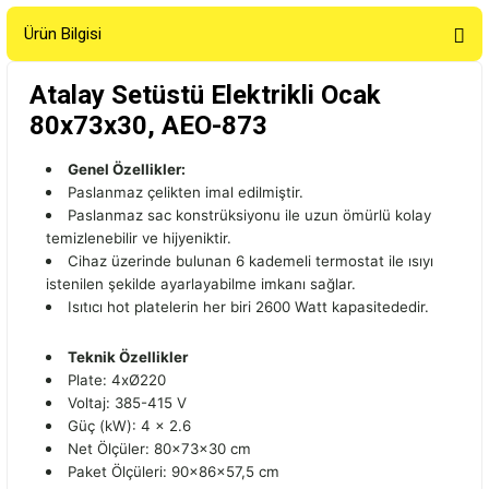
Ürün Bilgisi
Atalay Setüstü Elektrikli Ocak
80x73x30, AEO-873
Genel Özellikler:
Paslanmaz çelikten imal edilmiştir.
Paslanmaz sac konstrüksiyonu ile uzun ömürlü kolay
temizlenebilir ve hijyeniktir.
Cihaz üzerinde bulunan 6 kademeli termostat ile ısıyı
istenilen şekilde ayarlayabilme imkanı sağlar.
Isıtıcı hot platelerin her biri 2600 Watt kapasitededir.
Teknik Özellikler
Plate: 4xØ220
Voltaj: 385-415 V
Güç (kW): 4 x 2.6
Net Ölçüler: 80x73x30 cm
Paket Ölçüleri: 90x86x57,5 cm