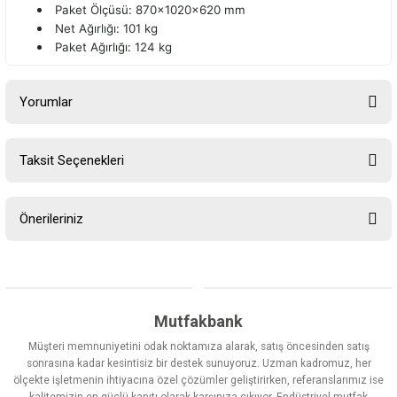
Paket Ölçüsü: 8
70x1020x620 mm
Net Ağırlığı: 101 kg
Paket Ağırlığı: 124 kg
Yorumlar
Taksit Seçenekleri
Bu ürüne ilk yorumu siz yapın!
Önerileriniz
Yorum Yaz
Bu ürünün fiyat bilgisi, resim, ürün açıklamalarında ve diğer
konularda yetersiz gördüğünüz noktaları öneri formunu kullanarak
tarafımıza iletebilirsiniz.
Görüş ve önerileriniz için teşekkür ederiz.
Mutfakbank
Müşteri memnuniyetini odak noktamıza alarak, satış öncesinden satış
Ürün resmi kalitesiz, bozuk veya görüntülenemiyor.
sonrasına kadar kesintisiz bir destek sunuyoruz. Uzman kadromuz, her
ölçekte işletmenin ihtiyacına özel çözümler geliştirirken, referanslarımız ise
Ürün açıklamasında eksik bilgiler bulunuyor.