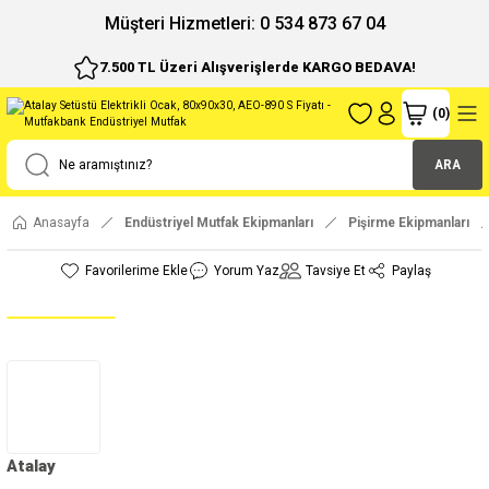
ı
Müşteri Hizmetleri: 0 534 873 67 04
7.500 TL Üzeri Alışverişlerde KARGO BEDAVA!
(
0
)
ARA
Anasayfa
Endüstriyel Mutfak Ekipmanları
Pişirme Ekipmanları
Yorum Yaz
Tavsiye Et
Paylaş
Atalay