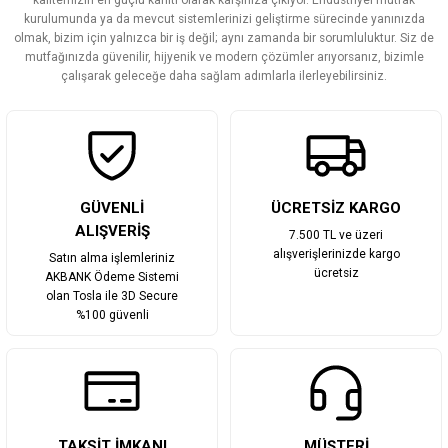
kalitemizin en güçlü kanıtı olarak karşınıza çıkıyor. Endüstriyel mutfak
Ürün bilgilerinde hatalar bulunuyor.
kurulumunda ya da mevcut sistemlerinizi geliştirme sürecinde yanınızda
olmak, bizim için yalnızca bir iş değil; aynı zamanda bir sorumluluktur. Siz de
Ürün fiyatı diğer sitelerden daha pahalı.
mutfağınızda güvenilir, hijyenik ve modern çözümler arıyorsanız, bizimle
Bu ürüne benzer farklı alternatifler olmalı.
çalışarak geleceğe daha sağlam adımlarla ilerleyebilirsiniz.
Gönder
GÜVENLİ
ÜCRETSİZ KARGO
ALIŞVERİŞ
7.500 TL ve üzeri
alışverişlerinizde kargo
Satın alma işlemleriniz
ücretsiz
AKBANK Ödeme Sistemi
olan Tosla ile 3D Secure
%100 güvenli
TAKSİT İMKANI
MÜŞTERİ