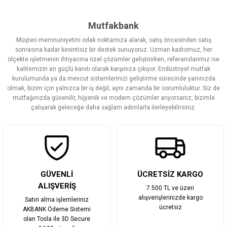
konularda yetersiz gördüğünüz noktaları öneri formunu kullanarak
tarafımıza iletebilirsiniz.
Görüş ve önerileriniz için teşekkür ederiz.
Mutfakbank
Müşteri memnuniyetini odak noktamıza alarak, satış öncesinden satış
Ürün resmi kalitesiz, bozuk veya görüntülenemiyor.
sonrasına kadar kesintisiz bir destek sunuyoruz. Uzman kadromuz, her
ölçekte işletmenin ihtiyacına özel çözümler geliştirirken, referanslarımız ise
Ürün açıklamasında eksik bilgiler bulunuyor.
kalitemizin en güçlü kanıtı olarak karşınıza çıkıyor. Endüstriyel mutfak
Ürün bilgilerinde hatalar bulunuyor.
kurulumunda ya da mevcut sistemlerinizi geliştirme sürecinde yanınızda
olmak, bizim için yalnızca bir iş değil; aynı zamanda bir sorumluluktur. Siz de
Ürün fiyatı diğer sitelerden daha pahalı.
mutfağınızda güvenilir, hijyenik ve modern çözümler arıyorsanız, bizimle
Bu ürüne benzer farklı alternatifler olmalı.
çalışarak geleceğe daha sağlam adımlarla ilerleyebilirsiniz.
Gönder
GÜVENLİ
ÜCRETSİZ KARGO
ALIŞVERİŞ
7.500 TL ve üzeri
alışverişlerinizde kargo
Satın alma işlemleriniz
ücretsiz
AKBANK Ödeme Sistemi
olan Tosla ile 3D Secure