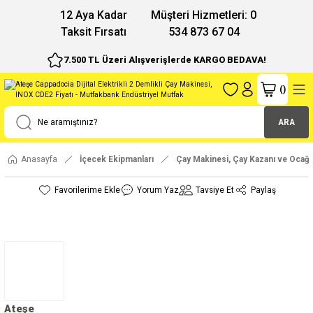
12 Aya Kadar
Müşteri Hizmetleri: 0
Taksit Fırsatı
534 873 67 04
7.500 TL Üzeri Alışverişlerde KARGO BEDAVA!
(
)
ARA
Anasayfa
İçecek Ekipmanları
Çay Makinesi, Çay Kazanı ve Ocağı
Yorum Yaz
Tavsiye Et
Paylaş
Ateşe