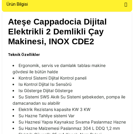
Ürün Bilgisi
Ateşe Cappadocia Dijital
Elektrikli 2 Demlikli Çay
Makinesi, INOX CDE2
Teknik Özellikler
Ergonomik, servis ve damlal
ık tablası makine
g
övdesi ile bütün halde
Kontrol Sistemi Dijital Kontrol paneli
Is
ı Kontrol Dijital Isı Sens
örü
Is
ı G
österge Dijital Gösterge
Su Sistemi SWS Ak
ıllı Su Sistemi şebekeden, pompa ile
damacanadan su alabilir
Elektrik Rezistans kapasite KW 3 KW
Su Hazne Tahliye sistemi Var
Su Haznesi Yapısı Kaynaksız Sıvama Paslanmaz Hazne
Su Hazne Malzemesi Paslanmaz 304 L DDQ 1,2 mm