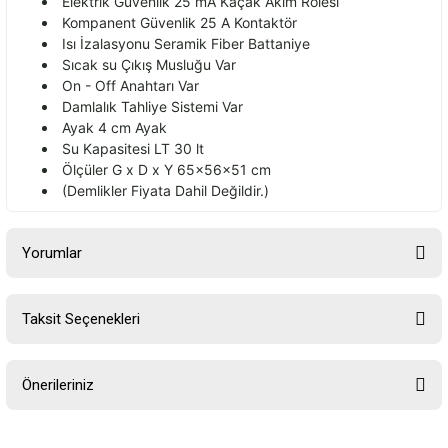
Elektrik G
üvenlik 25 mA Kaçak Ak
ım Rolesi
Kompanent G
üvenlik 25 A Kontaktör
Is
ı İzalasyonu Seramik Fiber Battaniye
Sıcak su
Ç
ıkış Musluğu Var
On - Off Anahtarı Var
Damlalık Tahliye Sistemi Var
Ayak 4 cm Ayak
Su Kapasitesi LT 30 lt
Ölçüler G x D x Y 65x56x51 cm
(Demlikler Fiyata Dahil De
ğildir.)
Yorumlar
Taksit Seçenekleri
Bu ürüne ilk yorumu siz yapın!
Önerileriniz
Yorum Yaz
Bu ürünün fiyat bilgisi, resim, ürün açıklamalarında ve diğer