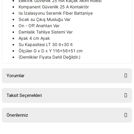
Elektrik G
üvenlik 25 mA Kaçak Ak
ım Rolesi
Kompanent G
üvenlik 25 A Kontaktör
Is
ı İzalasyonu Seramik Fiber Battaniye
Sıcak su
Ç
ıkış Musluğu Var
On - Off Anahtarı Var
Damlalık Tahliye Sistemi Var
Ayak 4 cm Ayak
Su Kapasitesi LT 30 lt+30 lt
Ölçüler G x D x Y 116x56x51 cm
(Demlikler Fiyata Dahil De
ğildir.)
Yorumlar
Taksit Seçenekleri
Bu ürüne ilk yorumu siz yapın!
Önerileriniz
Yorum Yaz
Bu ürünün fiyat bilgisi, resim, ürün açıklamalarında ve diğer