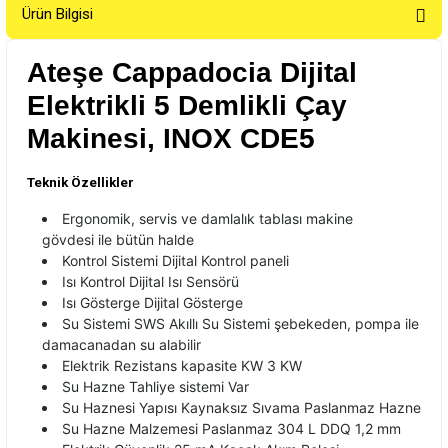
Ürün Bilgisi
Ateşe Cappadocia Dijital
Elektrikli 5 Demlikli Çay
Makinesi, INOX CDE5
Teknik Özellikler
Ergonomik, servis ve damlal
ık tablası makine
g
övdesi ile bütün halde
Kontrol Sistemi Dijital Kontrol paneli
Is
ı Kontrol Dijital Isı Sens
örü
Is
ı G
österge Dijital Gösterge
Su Sistemi SWS Ak
ıllı Su Sistemi şebekeden, pompa ile
damacanadan su alabilir
Elektrik Rezistans kapasite KW 3 KW
Su Hazne Tahliye sistemi Var
Su Haznesi Yapısı Kaynaksız Sıvama Paslanmaz Hazne
Su Hazne Malzemesi Paslanmaz 304 L DDQ 1,2 mm