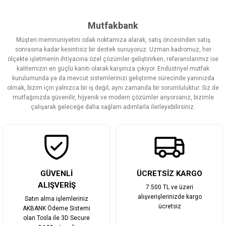
konularda yetersiz gördüğünüz noktaları öneri formunu kullanarak
tarafımıza iletebilirsiniz.
Görüş ve önerileriniz için teşekkür ederiz.
Mutfakbank
Müşteri memnuniyetini odak noktamıza alarak, satış öncesinden satış
Ürün resmi kalitesiz, bozuk veya görüntülenemiyor.
sonrasına kadar kesintisiz bir destek sunuyoruz. Uzman kadromuz, her
ölçekte işletmenin ihtiyacına özel çözümler geliştirirken, referanslarımız ise
Ürün açıklamasında eksik bilgiler bulunuyor.
kalitemizin en güçlü kanıtı olarak karşınıza çıkıyor. Endüstriyel mutfak
Ürün bilgilerinde hatalar bulunuyor.
kurulumunda ya da mevcut sistemlerinizi geliştirme sürecinde yanınızda
olmak, bizim için yalnızca bir iş değil; aynı zamanda bir sorumluluktur. Siz de
Ürün fiyatı diğer sitelerden daha pahalı.
mutfağınızda güvenilir, hijyenik ve modern çözümler arıyorsanız, bizimle
Bu ürüne benzer farklı alternatifler olmalı.
çalışarak geleceğe daha sağlam adımlarla ilerleyebilirsiniz.
Gönder
GÜVENLİ
ÜCRETSİZ KARGO
ALIŞVERİŞ
7.500 TL ve üzeri
alışverişlerinizde kargo
Satın alma işlemleriniz
ücretsiz
AKBANK Ödeme Sistemi
olan Tosla ile 3D Secure