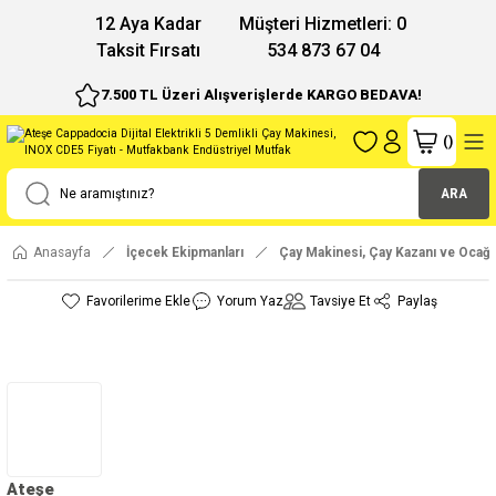
12 Aya Kadar
Müşteri Hizmetleri: 0
Taksit Fırsatı
534 873 67 04
7.500 TL Üzeri Alışverişlerde KARGO BEDAVA!
(
)
ARA
Anasayfa
İçecek Ekipmanları
Çay Makinesi, Çay Kazanı ve Ocağı
Yorum Yaz
Tavsiye Et
Paylaş
Ateşe