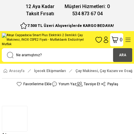
12 Aya Kadar
Müşteri Hizmetleri: 0
Taksit Fırsatı
534 873 67 04
7.500 TL Üzeri Alışverişlerde KARGO BEDAVA!
(
)
ARA
Anasayfa
İçecek Ekipmanları
Çay Makinesi, Çay Kazanı ve Ocağı
Yorum Yaz
Tavsiye Et
Paylaş