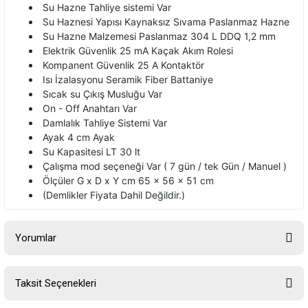
Su Hazne Tahliye sistemi Var
Su Haznesi Yap
ısı Kaynaksız Sıvama Paslanmaz Hazne
Su Hazne Malzemesi Paslanmaz 304 L DDQ 1,2 mm
Elektrik G
üvenlik 25 mA Kaçak Ak
ım Rolesi
Kompanent G
üvenlik 25 A Kontaktör
Is
ı İzalasyonu Seramik Fiber Battaniye
Sıcak su
Ç
ıkış Musluğu Var
On - Off Anahtarı Var
Damlalık Tahliye Sistemi Var
Ayak 4 cm Ayak
Su Kapasitesi LT 30 lt
Çal
ışma mod se
çene
ği Var ( 7 g
ün / tek Gün / Manuel )
Ölçüler G x D x Y cm 65 x 56 x 51 cm
(Demlikler Fiyata Dahil De
ğildir.)
Yorumlar
Taksit Seçenekleri
Bu ürüne ilk yorumu siz yapın!