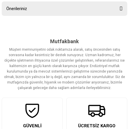
Önerileriniz
Yorum Yaz
Bu ürünün fiyat bilgisi, resim, ürün açıklamalarında ve diğer
konularda yetersiz gördüğünüz noktaları öneri formunu kullanarak
tarafımıza iletebilirsiniz.
Görüş ve önerileriniz için teşekkür ederiz.
Mutfakbank
Müşteri memnuniyetini odak noktamıza alarak, satış öncesinden satış
Ürün resmi kalitesiz, bozuk veya görüntülenemiyor.
sonrasına kadar kesintisiz bir destek sunuyoruz. Uzman kadromuz, her
ölçekte işletmenin ihtiyacına özel çözümler geliştirirken, referanslarımız ise
Ürün açıklamasında eksik bilgiler bulunuyor.
kalitemizin en güçlü kanıtı olarak karşınıza çıkıyor. Endüstriyel mutfak
Ürün bilgilerinde hatalar bulunuyor.
kurulumunda ya da mevcut sistemlerinizi geliştirme sürecinde yanınızda
olmak, bizim için yalnızca bir iş değil; aynı zamanda bir sorumluluktur. Siz de
Ürün fiyatı diğer sitelerden daha pahalı.
mutfağınızda güvenilir, hijyenik ve modern çözümler arıyorsanız, bizimle
Bu ürüne benzer farklı alternatifler olmalı.
çalışarak geleceğe daha sağlam adımlarla ilerleyebilirsiniz.
Gönder
GÜVENLİ
ÜCRETSİZ KARGO