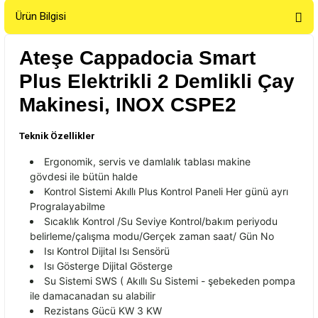
Ürün Bilgisi
Ateşe Cappadocia Smart
Plus Elektrikli 2 Demlikli Çay
Makinesi, INOX CSPE2
Teknik Özellikler
Ergonomik, servis ve damlal
ık tablası makine
g
övdesi ile bütün halde
Kontrol Sistemi Ak
ıllı Plus Kontrol Paneli Her g
ünü ayr
ı
Progralayabilme
Sıcaklık Kontrol /Su Seviye Kontrol/bakım periyodu
belirleme/
çal
ışma modu/
Ger
çek zaman saat/ Gün No
Is
ı Kontrol Dijital Isı Sens
örü
Is
ı G
österge Dijital Gösterge
Su Sistemi SWS ( Ak
ıllı Su Sistemi - şebekeden pompa
ile damacanadan su alabilir
Rezistans G
ücü KW 3 KW