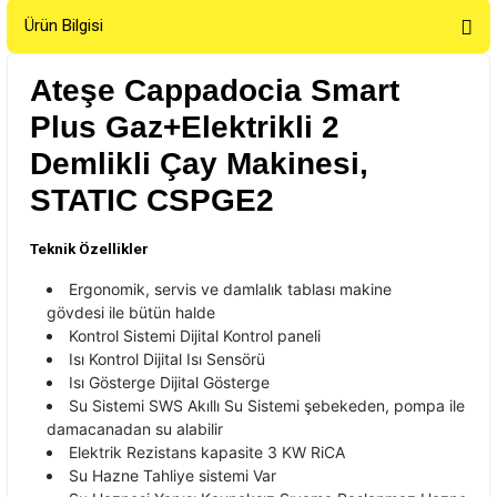
Ürün Bilgisi
Ateşe Cappadocia Smart
Plus Gaz+Elektrikli 2
Demlikli Çay Makinesi,
STATIC CSPGE2
Teknik Özellikler
Ergonomik, servis ve damlal
ık tablası makine
g
övdesi ile bütün halde
Kontrol Sistemi Dijital Kontrol paneli
Is
ı Kontrol Dijital Isı Sens
örü
Is
ı G
österge Dijital Gösterge
Su Sistemi SWS Ak
ıllı Su Sistemi şebekeden, pompa ile
damacanadan su alabilir
Elektrik Rezistans kapasite 3 KW RiCA
Su Hazne Tahliye sistemi Var