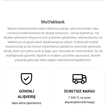
Bu ürünün fiyat bilgisi, resim, ürün açıklamalarında ve diğer
konularda yetersiz gördüğünüz noktaları öneri formunu kullanarak
tarafımıza iletebilirsiniz.
Görüş ve önerileriniz için teşekkür ederiz.
Mutfakbank
Müşteri memnuniyetini odak noktamıza alarak, satış öncesinden satış
Ürün resmi kalitesiz, bozuk veya görüntülenemiyor.
sonrasına kadar kesintisiz bir destek sunuyoruz. Uzman kadromuz, her
ölçekte işletmenin ihtiyacına özel çözümler geliştirirken, referanslarımız ise
Ürün açıklamasında eksik bilgiler bulunuyor.
kalitemizin en güçlü kanıtı olarak karşınıza çıkıyor. Endüstriyel mutfak
Ürün bilgilerinde hatalar bulunuyor.
kurulumunda ya da mevcut sistemlerinizi geliştirme sürecinde yanınızda
olmak, bizim için yalnızca bir iş değil; aynı zamanda bir sorumluluktur. Siz de
Ürün fiyatı diğer sitelerden daha pahalı.
mutfağınızda güvenilir, hijyenik ve modern çözümler arıyorsanız, bizimle
Bu ürüne benzer farklı alternatifler olmalı.
çalışarak geleceğe daha sağlam adımlarla ilerleyebilirsiniz.
Gönder
GÜVENLİ
ÜCRETSİZ KARGO
ALIŞVERİŞ
7.500 TL ve üzeri
alışverişlerinizde kargo
Satın alma işlemleriniz