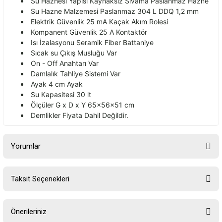
Su Haznesi Yapısı Kaynaksız Sıvama Paslanmaz Hazne
Su Hazne Malzemesi Paslanmaz 304 L DDQ 1,2 mm
Elektrik G
üvenlik 25 mA Kaçak Ak
ım Rolesi
Kompanent G
üvenlik 25 A Kontaktör
Is
ı İzalasyonu Seramik Fiber Battaniye
Sıcak su
Ç
ıkış Musluğu Var
On - Off Anahtarı Var
Damlalık Tahliye Sistemi Var
Ayak 4 cm Ayak
Su Kapasitesi 30 lt
Ölçüler G x D x Y 65x56x51 cm
Demlikler Fiyata Dahil De
ğildir.
Yorumlar
Taksit Seçenekleri
Bu ürüne ilk yorumu siz yapın!
Önerileriniz
Yorum Yaz