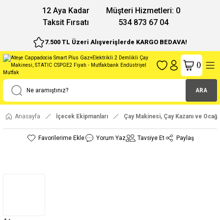
12 Aya Kadar
Müşteri Hizmetleri: 0
Taksit Fırsatı
534 873 67 04
7.500 TL Üzeri Alışverişlerde KARGO BEDAVA!
(
)
ARA
Anasayfa
İçecek Ekipmanları
Çay Makinesi, Çay Kazanı ve Ocağı
Yorum Yaz
Tavsiye Et
Paylaş