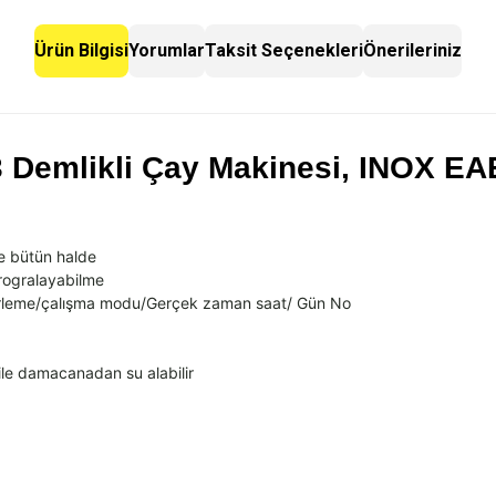
Ürün Bilgisi
Yorumlar
Taksit Seçenekleri
Önerileriniz
 3 Demlikli Çay Makinesi, INOX EA
le bütün halde
Progralayabilme
rleme/
çal
ışma modu/
Ger
çek zaman saat/ Gün No
ile damacanadan su alabilir