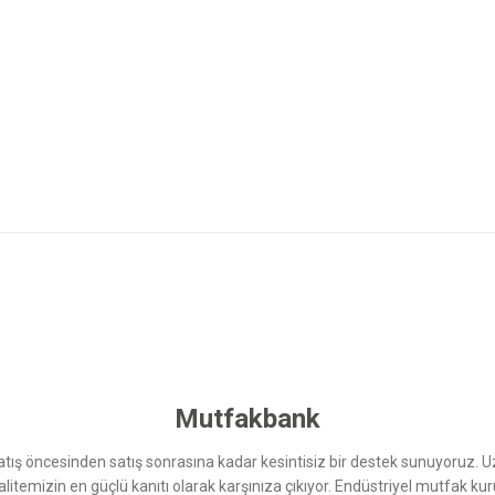
 yetersiz gördüğünüz noktaları öneri formunu kullanarak tarafımıza iletebilirsini
Bu ürüne ilk yorumu siz yapın!
Yorum Yaz
Mutfakbank
ış öncesinden satış sonrasına kadar kesintisiz bir destek sunuyoruz. 
kalitemizin en güçlü kanıtı olarak karşınıza çıkıyor. Endüstriyel mutfak 