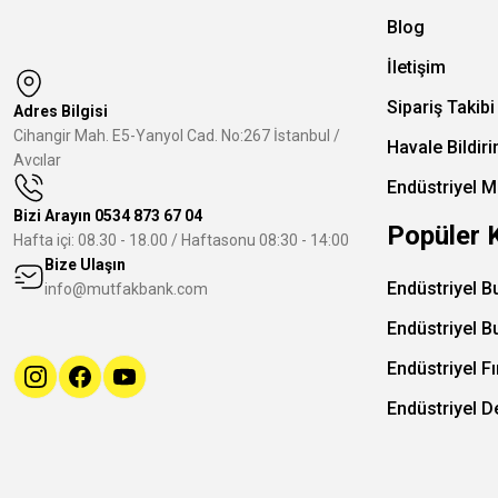
Blog
İletişim
Sipariş Takibi
Adres Bilgisi
Cihangir Mah. E5-Yanyol Cad. No:267 İstanbul /
Havale Bildir
Avcılar
Endüstriyel M
Bizi Arayın
0534 873 67 04
Popüler 
Hafta içi: 08.30 - 18.00 / Haftasonu 08:30 - 14:00
Bize Ulaşın
Endüstriyel B
info@mutfakbank.com
Endüstriyel B
Endüstriyel Fı
Endüstriyel 