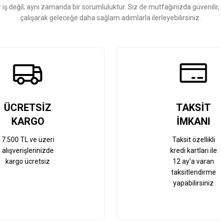
r iş değil; aynı zamanda bir sorumluluktur. Siz de mutfağınızda güvenilir
çalışarak geleceğe daha sağlam adımlarla ilerleyebilirsiniz.
Gönder
ÜCRETSİZ
TAKSİT
KARGO
İMKANI
7.500 TL ve üzeri
Taksit özellikli
alışverişlerinizde
kredi kartları ile
kargo ücretsiz
12 ay'a varan
taksitlendirme
yapabilirsiniz