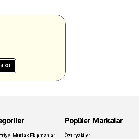
ıt Ol
egoriler
Popüler Markalar
triyel Mutfak Ekipmanları
Öztiryakiler