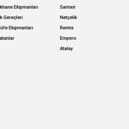
ıkhane Ekipmanları
Samixir
k Gereçleri
Netçelik
Büfe Ekipmanları
Remta
atanlar
Empero
Atalay