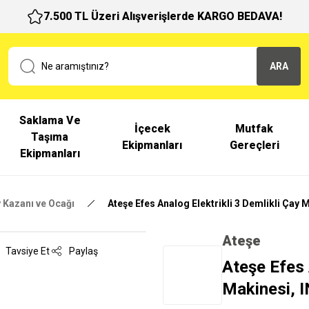
7.500 TL Üzeri Alışverişlerde KARGO BEDAVA!
ARA
Saklama Ve
İçecek
Mutfak
Taşıma
Ekipmanları
Gereçleri
Ekipmanları
 Kazanı ve Ocağı
Ateşe Efes Analog Elektrikli 3 Demlikli Çay 
Ateşe
Tavsiye Et
Paylaş
Ateşe Efes 
Makinesi, 