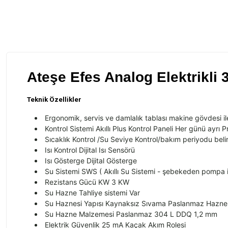
Ateşe Efes Analog Elektrikli
Teknik Özellikler
Ergonomik, servis ve damlal
ık tablası makine g
övdesi i
Kontrol Sistemi Ak
ıllı Plus Kontrol Paneli Her g
ünü ayr
ı 
Sıcaklık Kontrol /Su Seviye Kontrol/bakım periyodu beli
Is
ı Kontrol Dijital Isı Sens
örü
Is
ı G
österge Dijital Gösterge
Su Sistemi SWS ( Ak
ıllı Su Sistemi - şebekeden pompa 
Rezistans G
ücü KW 3 KW
Su Hazne Tahliye sistemi Var
Su Haznesi Yap
ısı Kaynaksız Sıvama Paslanmaz Hazne
Su Hazne Malzemesi Paslanmaz 304 L DDQ 1,2 mm
Elektrik G
üvenlik 25 mA Kaçak Ak
ım Rolesi