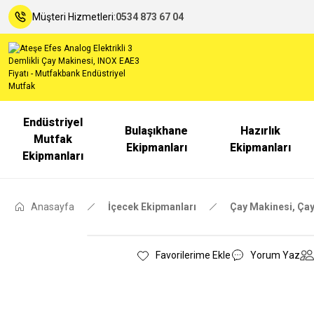
Müşteri Hizmetleri:
0534 873 67 04
Endüstriyel
Bulaşıkhane
Hazırlık
Mutfak
Ekipmanları
Ekipmanları
Ekipmanları
Anasayfa
İçecek Ekipmanları
Çay Makinesi, Çay
Yorum Yaz