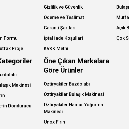
Gizlilik ve Güvenlik
Bulaş
Ödeme ve Teslimat
Mutfa
Garanti Şartları
Açık 
im Formu
İptal İade Koşullari
Çok S
utfak Proje
KVKK Metni
Kategoriler
Öne Çıkan Markalara
Göre Ürünler
uzdolabı
Öztiryakiler Buzdolabı
ulaşık Makinesi
Öztiryakiler Bulaşık Makinesi
rın
Öztiryakiler Hamur Yoğurma
Derin Dondurucu
Makinesi
Unox Fırın