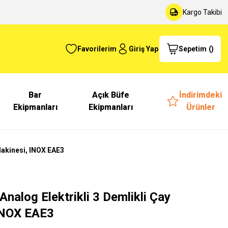
Kargo Takibi
Favorilerim
Giriş Yap
Sepetim
(
)
Bar
Açık Büfe
İndirimdeki
Ekipmanları
Ekipmanları
Ürünler
Makinesi, INOX EAE3
Analog Elektrikli 3 Demlikli Çay
INOX EAE3