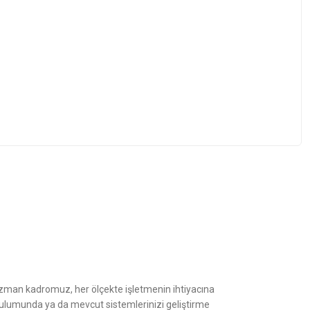
z.
Uzman kadromuz, her ölçekte işletmenin ihtiyacına
kurulumunda ya da mevcut sistemlerinizi geliştirme