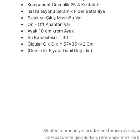
Kompanent G
üvenlik 25 A Kontaktör
Is
ı İzalasyonu Seramik Fiber Battaniye
Sıcak su
Ç
ıkış Musluğu Var
On - Off Anahtarı Var
Ayak 10 cm krom Ayak
Su Kapasitesi LT 30 lt
Ölçüler G x D x Y 57x35x42 Cm
(Demlikler Fiyata Dahil De
ğildir.)
Bu ürünün fiyat bilgisi, resim, ürün açıklamalarında ve diğer konularda
Görüş ve önerileriniz için teşekkür ederiz.
Ürün resmi kalitesiz, bozuk veya görüntülenemiyor.
Ürün açıklamasında eksik bilgiler bulunuyor.
Ürün bilgilerinde hatalar bulunuyor.
Ürün fiyatı diğer sitelerden daha pahalı.
Müşteri memnuniyetini odak noktamıza alarak, sat
Bu ürüne benzer farklı alternatifler olmalı.
özel çözümler geliştirirken, referanslarımız ise 