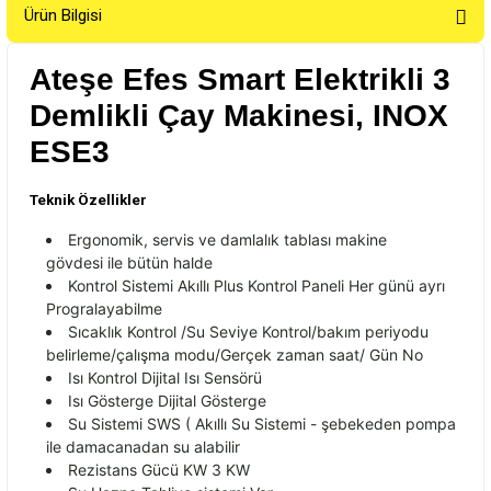
Ürün Bilgisi
Ateşe Efes Smart Elektrikli 3
Demlikli Çay Makinesi, INOX
ESE3
Teknik Özellikler
Ergonomik, servis ve damlal
ık tablası makine
g
övdesi ile bütün halde
Kontrol Sistemi Ak
ıllı Plus Kontrol Paneli Her g
ünü ayr
ı
Progralayabilme
Sıcaklık Kontrol /Su Seviye Kontrol/bakım periyodu
belirleme/
çal
ışma modu/
Ger
çek zaman saat/ Gün No
Is
ı Kontrol Dijital Isı Sens
örü
Is
ı G
österge Dijital Gösterge
Su Sistemi SWS ( Ak
ıllı Su Sistemi - şebekeden pompa
ile damacanadan su alabilir
Rezistans G
ücü KW 3 KW