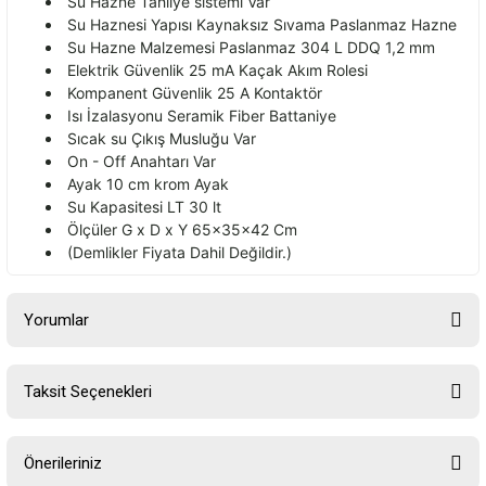
Su Hazne Tahliye sistemi Var
Su Haznesi Yap
ısı Kaynaksız Sıvama Paslanmaz Hazne
Su Hazne Malzemesi Paslanmaz 304 L DDQ 1,2 mm
Elektrik G
üvenlik 25 mA Kaçak Ak
ım Rolesi
Kompanent G
üvenlik 25 A Kontaktör
Is
ı İzalasyonu Seramik Fiber Battaniye
Sıcak su
Ç
ıkış Musluğu Var
On - Off Anahtarı Var
Ayak 10 cm krom Ayak
Su Kapasitesi LT 30 lt
Ölçüler G x D x Y 65x35x42 Cm
(Demlikler Fiyata Dahil De
ğildir.)
Yorumlar
Taksit Seçenekleri
Bu ürüne ilk yorumu siz yapın!
Önerileriniz
Yorum Yaz