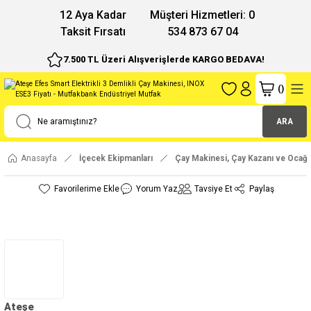
12 Aya Kadar
Müşteri Hizmetleri: 0
Taksit Fırsatı
534 873 67 04
7.500 TL Üzeri Alışverişlerde KARGO BEDAVA!
(
)
ARA
Anasayfa
İçecek Ekipmanları
Çay Makinesi, Çay Kazanı ve Ocağı
Yorum Yaz
Tavsiye Et
Paylaş
Ateşe