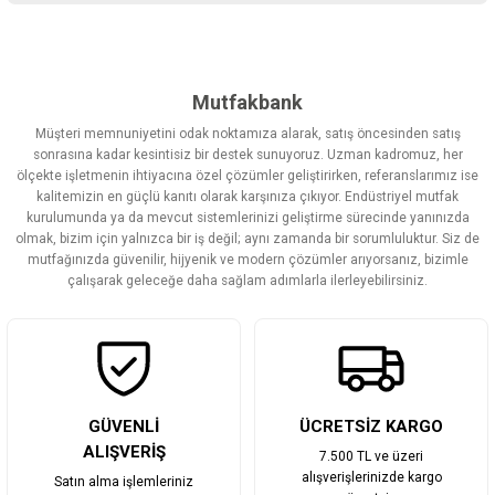
Bu ürünün fiyat bilgisi, resim, ürün açıklamalarında ve diğer
konularda yetersiz gördüğünüz noktaları öneri formunu kullanarak
tarafımıza iletebilirsiniz.
Görüş ve önerileriniz için teşekkür ederiz.
Mutfakbank
Müşteri memnuniyetini odak noktamıza alarak, satış öncesinden satış
Ürün resmi kalitesiz, bozuk veya görüntülenemiyor.
sonrasına kadar kesintisiz bir destek sunuyoruz. Uzman kadromuz, her
ölçekte işletmenin ihtiyacına özel çözümler geliştirirken, referanslarımız ise
Ürün açıklamasında eksik bilgiler bulunuyor.
kalitemizin en güçlü kanıtı olarak karşınıza çıkıyor. Endüstriyel mutfak
Ürün bilgilerinde hatalar bulunuyor.
kurulumunda ya da mevcut sistemlerinizi geliştirme sürecinde yanınızda
olmak, bizim için yalnızca bir iş değil; aynı zamanda bir sorumluluktur. Siz de
Ürün fiyatı diğer sitelerden daha pahalı.
mutfağınızda güvenilir, hijyenik ve modern çözümler arıyorsanız, bizimle
Bu ürüne benzer farklı alternatifler olmalı.
çalışarak geleceğe daha sağlam adımlarla ilerleyebilirsiniz.
Gönder
GÜVENLİ
ÜCRETSİZ KARGO
ALIŞVERİŞ
7.500 TL ve üzeri
alışverişlerinizde kargo
Satın alma işlemleriniz