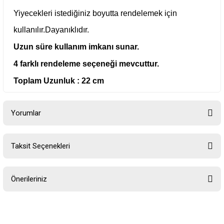
Yiyecekleri istediğiniz boyutta rendelemek için
kullanılır.
Dayanıklıdır.
Uzun süre kullanım imkanı sunar.
4 farklı rendeleme seçeneği mevcuttur.
Toplam Uzunluk : 22 cm
Yorumlar
Taksit Seçenekleri
Bu ürüne ilk yorumu siz yapın!
Önerileriniz
Yorum Yaz
Bu ürünün fiyat bilgisi, resim, ürün açıklamalarında ve diğer
konularda yetersiz gördüğünüz noktaları öneri formunu kullanarak
tarafımıza iletebilirsiniz.