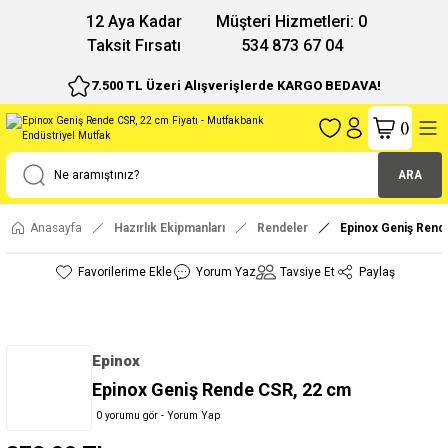
12 Aya Kadar
Müşteri Hizmetleri: 0
Taksit Fırsatı
534 873 67 04
7.500 TL Üzeri Alışverişlerde KARGO BEDAVA!
(
)
ARA
Anasayfa
Hazırlık Ekipmanları
Rendeler
Epinox Geniş Rend
Yorum Yaz
Tavsiye Et
Paylaş
Epinox
Epinox Geniş Rende CSR, 22 cm
0 yorumu gör - Yorum Yap