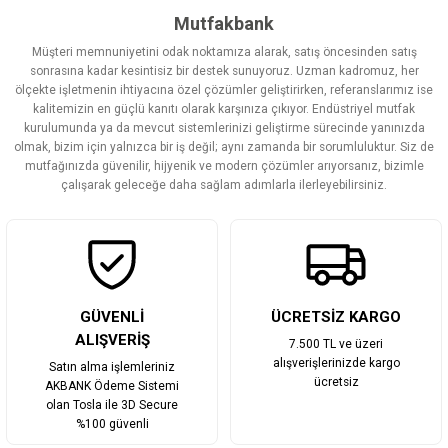
Görüş ve önerileriniz için teşekkür ederiz.
Mutfakbank
Müşteri memnuniyetini odak noktamıza alarak, satış öncesinden satış
Ürün resmi kalitesiz, bozuk veya görüntülenemiyor.
sonrasına kadar kesintisiz bir destek sunuyoruz. Uzman kadromuz, her
ölçekte işletmenin ihtiyacına özel çözümler geliştirirken, referanslarımız ise
Ürün açıklamasında eksik bilgiler bulunuyor.
kalitemizin en güçlü kanıtı olarak karşınıza çıkıyor. Endüstriyel mutfak
Ürün bilgilerinde hatalar bulunuyor.
kurulumunda ya da mevcut sistemlerinizi geliştirme sürecinde yanınızda
olmak, bizim için yalnızca bir iş değil; aynı zamanda bir sorumluluktur. Siz de
Ürün fiyatı diğer sitelerden daha pahalı.
mutfağınızda güvenilir, hijyenik ve modern çözümler arıyorsanız, bizimle
Bu ürüne benzer farklı alternatifler olmalı.
çalışarak geleceğe daha sağlam adımlarla ilerleyebilirsiniz.
Gönder
GÜVENLİ
ÜCRETSİZ KARGO
ALIŞVERİŞ
7.500 TL ve üzeri
alışverişlerinizde kargo
Satın alma işlemleriniz
ücretsiz
AKBANK Ödeme Sistemi
olan Tosla ile 3D Secure
%100 güvenli