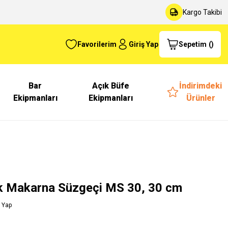
Kargo Takibi
Favorilerim
Giriş Yap
Sepetim
(
)
Bar
Açık Büfe
İndirimdeki
Ekipmanları
Ekipmanları
Ürünler
ik Makarna Süzgeçi MS 30, 30 cm
 Yap