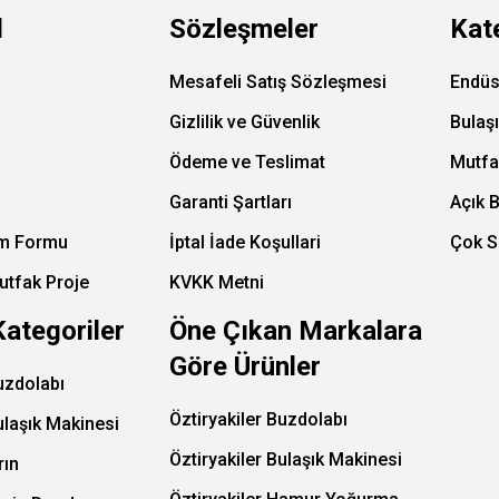
l
Sözleşmeler
Kat
Mesafeli Satış Sözleşmesi
Endüs
Gizlilik ve Güvenlik
Bulaş
Ödeme ve Teslimat
Mutfa
Garanti Şartları
Açık 
im Formu
İptal İade Koşullari
Çok S
utfak Proje
KVKK Metni
Kategoriler
Öne Çıkan Markalara
Göre Ürünler
uzdolabı
Öztiryakiler Buzdolabı
ulaşık Makinesi
Öztiryakiler Bulaşık Makinesi
rın