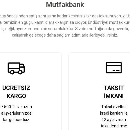
Mutfakbank
ış öncesinden satış sonrasına kadar kesintisiz bir destek sunuyoruz. 
kalitemizin en güçlü kanıtı olarak karşınıza çıkıyor. Endüstriyel mutfak 
r iş değil; aynı zamanda bir sorumluluktur. Siz de mutfağınızda güvenilir
çalışarak geleceğe daha sağlam adımlarla ilerleyebilirsiniz.
Gönder
ÜCRETSİZ
TAKSİT
KARGO
İMKANI
7.500 TL ve üzeri
Taksit özellikli
alışverişlerinizde
kredi kartları ile
kargo ücretsiz
12 ay'a varan
taksitlendirme