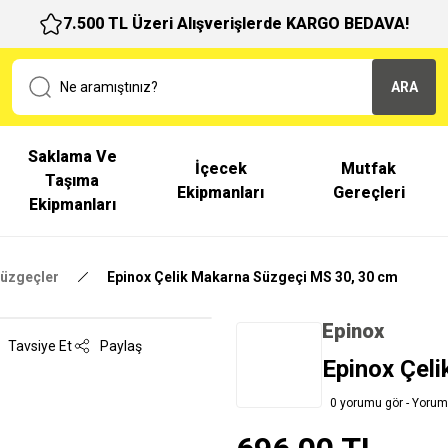
7.500 TL Üzeri Alışverişlerde KARGO BEDAVA!
ARA
Saklama Ve
İçecek
Mutfak
Taşıma
Ekipmanları
Gereçleri
Ekipmanları
üzgeçler
Epinox Çelik Makarna Süzgeçi MS 30, 30 cm
Epinox
Tavsiye Et
Paylaş
Epinox Çel
0 yorumu gör - Yorum