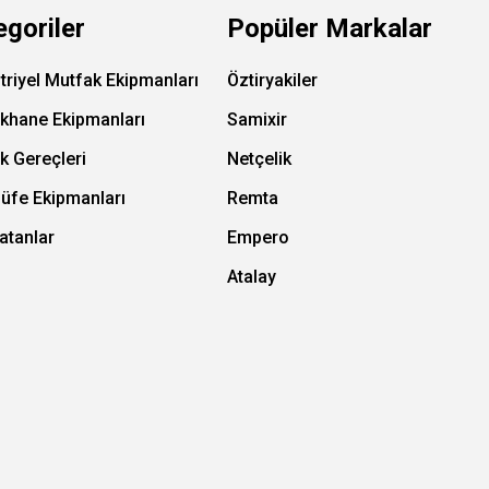
egoriler
Popüler Markalar
triyel Mutfak Ekipmanları
Öztiryakiler
ıkhane Ekipmanları
Samixir
k Gereçleri
Netçelik
Büfe Ekipmanları
Remta
atanlar
Empero
Atalay