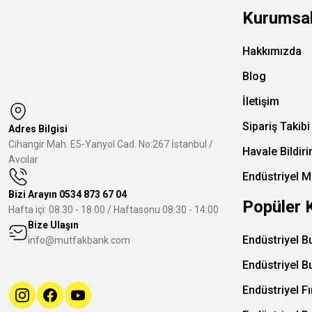
Kurumsa
Hakkımızda
Blog
İletişim
Sipariş Takibi
Adres Bilgisi
Cihangir Mah. E5-Yanyol Cad. No:267 İstanbul /
Havale Bildir
Avcılar
Endüstriyel M
Bizi Arayın
0534 873 67 04
Popüler 
Hafta içi: 08.30 - 18.00 / Haftasonu 08:30 - 14:00
Bize Ulaşın
Endüstriyel B
info@mutfakbank.com
Endüstriyel B
Endüstriyel Fı