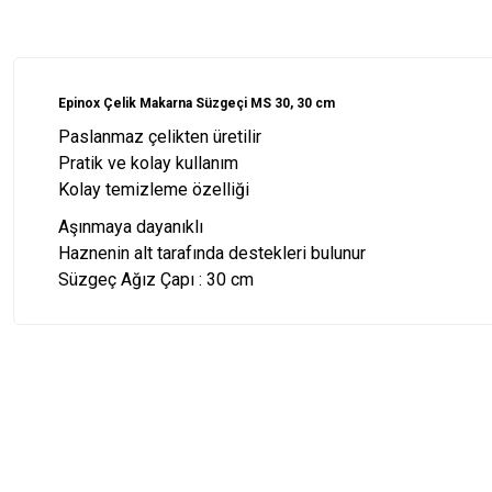
Epinox Çelik Makarna Süzgeçi MS 30, 30 cm
Paslanmaz çelikten üretilir
Pratik ve kolay kullanım
Kolay temizleme özelliği
Aşınmaya dayanıklı
Haznenin alt tarafında destekleri bulunur
Süzgeç Ağız Çapı : 30 cm
Bu ürünün fiyat bilgisi, resim, ürün açıklamalarında ve diğer konularda
Görüş ve önerileriniz için teşekkür ederiz.
Ürün resmi kalitesiz, bozuk veya görüntülenemiyor.
Ürün açıklamasında eksik bilgiler bulunuyor.