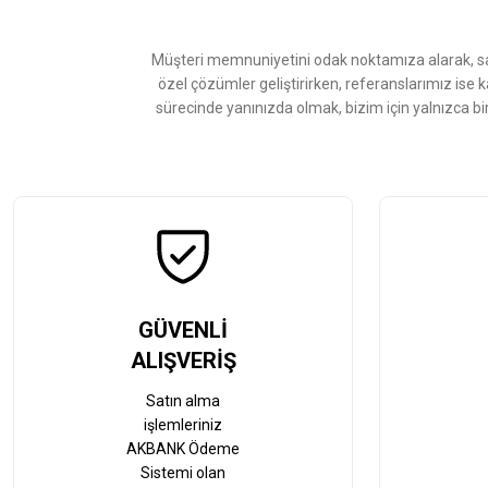
Ürün bilgilerinde hatalar bulunuyor.
Ürün fiyatı diğer sitelerden daha pahalı.
Müşteri memnuniyetini odak noktamıza alarak, sat
Bu ürüne benzer farklı alternatifler olmalı.
özel çözümler geliştirirken, referanslarımız ise 
sürecinde yanınızda olmak, bizim için yalnızca bi
GÜVENLİ
ALIŞVERİŞ
Satın alma
işlemleriniz
AKBANK Ödeme
Sistemi olan