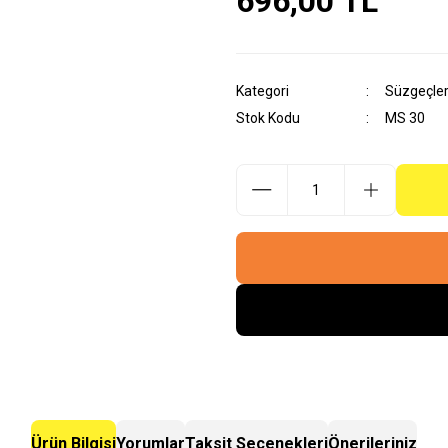
696,00 TL
Kategori
Süzgeçle
Stok Kodu
MS 30
Ürün Bilgisi
Yorumlar
Taksit Seçenekleri
Önerileriniz