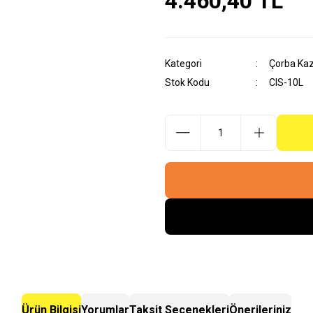
4.460,40 TL
Kategori
Çorba Kaz
Stok Kodu
CIS-10L
Ürün Bilgisi
Yorumlar
Taksit Seçenekleri
Önerileriniz