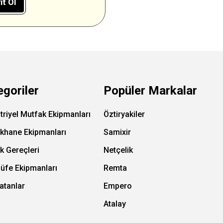
ıt Ol
egoriler
Popüler Markalar
triyel Mutfak Ekipmanları
Öztiryakiler
ıkhane Ekipmanları
Samixir
k Gereçleri
Netçelik
Büfe Ekipmanları
Remta
atanlar
Empero
Atalay