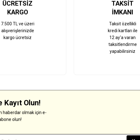
ÜCRETSİZ
TAKSİT
KARGO
İMKANI
7.500 TL ve üzeri
Taksit özellikli
alışverişlerinizde
kredi kartları ile
kargo ücretsiz
12 ay'a varan
taksitlendirme
yapabilirsiniz
 Kayıt Olun!
 haberdar olmak için e-
abone olun!