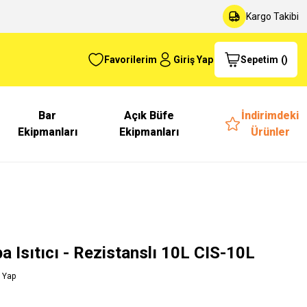
Kargo Takibi
Favorilerim
Giriş Yap
Sepetim
(
)
Bar
Açık Büfe
İndirimdeki
Ekipmanları
Ekipmanları
Ürünler
a Isıtıcı - Rezistanslı 10L CIS-10L
 Yap