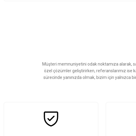
Bu ürünün fiyat bilgisi, resim, ürün açıklamalarında ve diğer konularda
Görüş ve önerileriniz için teşekkür ederiz.
Ürün resmi kalitesiz, bozuk veya görüntülenemiyor.
Ürün açıklamasında eksik bilgiler bulunuyor.
Ürün bilgilerinde hatalar bulunuyor.
Ürün fiyatı diğer sitelerden daha pahalı.
Müşteri memnuniyetini odak noktamıza alarak, sat
Bu ürüne benzer farklı alternatifler olmalı.
özel çözümler geliştirirken, referanslarımız ise 
sürecinde yanınızda olmak, bizim için yalnızca bi