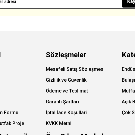
Kay
l
Sözleşmeler
Kat
Mesafeli Satış Sözleşmesi
Endüs
Gizlilik ve Güvenlik
Bulaş
Ödeme ve Teslimat
Mutfa
Garanti Şartları
Açık 
im Formu
İptal İade Koşullari
Çok S
utfak Proje
KVKK Metni