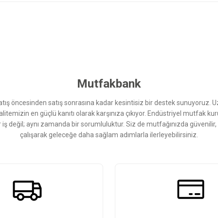
 yetersiz gördüğünüz noktaları öneri formunu kullanarak tarafımıza iletebilirsini
Bu ürüne ilk yorumu siz yapın!
Yorum Yaz
Mutfakbank
ış öncesinden satış sonrasına kadar kesintisiz bir destek sunuyoruz. 
kalitemizin en güçlü kanıtı olarak karşınıza çıkıyor. Endüstriyel mutfak 
r iş değil; aynı zamanda bir sorumluluktur. Siz de mutfağınızda güvenilir
çalışarak geleceğe daha sağlam adımlarla ilerleyebilirsiniz.
Gönder