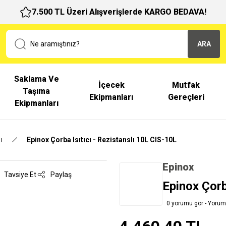
7.500 TL Üzeri Alışverişlerde KARGO BEDAVA!
ARA
Saklama Ve
İçecek
Mutfak
Taşıma
Ekipmanları
Gereçleri
Ekipmanları
ı
Epinox Çorba Isıtıcı - Rezistanslı 10L CIS-10L
Epinox
Tavsiye Et
Paylaş
Epinox Çorb
0 yorumu gör - Yorum