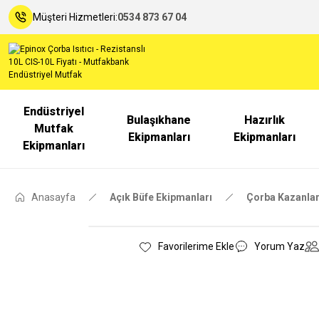
Müşteri Hizmetleri:
0534 873 67 04
Endüstriyel
Bulaşıkhane
Hazırlık
Mutfak
Ekipmanları
Ekipmanları
Ekipmanları
Anasayfa
Açık Büfe Ekipmanları
Çorba Kazanlar
Yorum Yaz