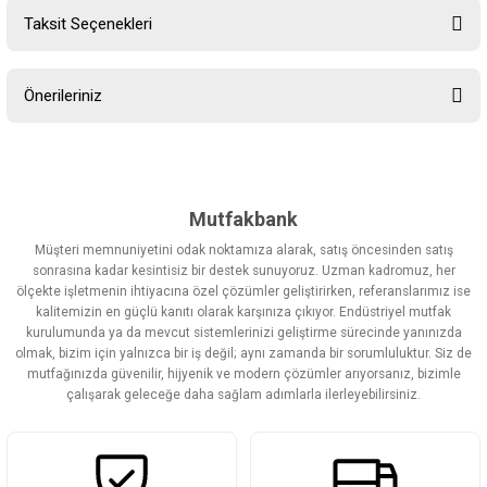
Taksit Seçenekleri
Bu ürüne ilk yorumu siz yapın!
Önerileriniz
Yorum Yaz
Bu ürünün fiyat bilgisi, resim, ürün açıklamalarında ve diğer
konularda yetersiz gördüğünüz noktaları öneri formunu kullanarak
tarafımıza iletebilirsiniz.
Görüş ve önerileriniz için teşekkür ederiz.
Mutfakbank
Müşteri memnuniyetini odak noktamıza alarak, satış öncesinden satış
Ürün resmi kalitesiz, bozuk veya görüntülenemiyor.
sonrasına kadar kesintisiz bir destek sunuyoruz. Uzman kadromuz, her
ölçekte işletmenin ihtiyacına özel çözümler geliştirirken, referanslarımız ise
Ürün açıklamasında eksik bilgiler bulunuyor.
kalitemizin en güçlü kanıtı olarak karşınıza çıkıyor. Endüstriyel mutfak
Ürün bilgilerinde hatalar bulunuyor.
kurulumunda ya da mevcut sistemlerinizi geliştirme sürecinde yanınızda
olmak, bizim için yalnızca bir iş değil; aynı zamanda bir sorumluluktur. Siz de
Ürün fiyatı diğer sitelerden daha pahalı.
mutfağınızda güvenilir, hijyenik ve modern çözümler arıyorsanız, bizimle
Bu ürüne benzer farklı alternatifler olmalı.
çalışarak geleceğe daha sağlam adımlarla ilerleyebilirsiniz.