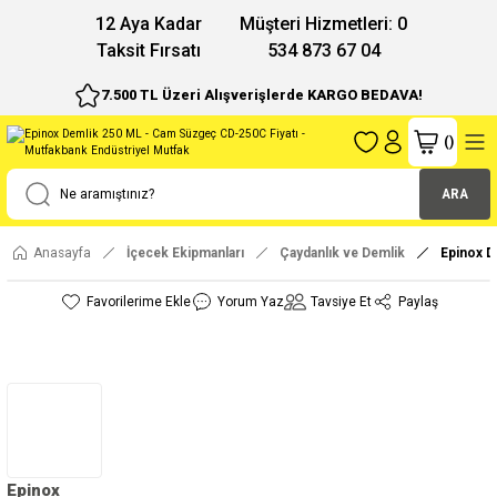
12 Aya Kadar
Müşteri Hizmetleri: 0
Taksit Fırsatı
534 873 67 04
7.500 TL Üzeri Alışverişlerde KARGO BEDAVA!
(
)
ARA
Anasayfa
İçecek Ekipmanları
Çaydanlık ve Demlik
Epinox 
Yorum Yaz
Tavsiye Et
Paylaş
Epinox