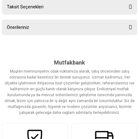
Taksit Seçenekleri
Bu ürüne ilk yorumu siz yapın!
Önerileriniz
Yorum Yaz
Bu ürünün fiyat bilgisi, resim, ürün açıklamalarında ve diğer
konularda yetersiz gördüğünüz noktaları öneri formunu kullanarak
tarafımıza iletebilirsiniz.
Görüş ve önerileriniz için teşekkür ederiz.
Mutfakbank
Müşteri memnuniyetini odak noktamıza alarak, satış öncesinden satış
Ürün resmi kalitesiz, bozuk veya görüntülenemiyor.
sonrasına kadar kesintisiz bir destek sunuyoruz. Uzman kadromuz, her
ölçekte işletmenin ihtiyacına özel çözümler geliştirirken, referanslarımız ise
Ürün açıklamasında eksik bilgiler bulunuyor.
kalitemizin en güçlü kanıtı olarak karşınıza çıkıyor. Endüstriyel mutfak
Ürün bilgilerinde hatalar bulunuyor.
kurulumunda ya da mevcut sistemlerinizi geliştirme sürecinde yanınızda
olmak, bizim için yalnızca bir iş değil; aynı zamanda bir sorumluluktur. Siz de
Ürün fiyatı diğer sitelerden daha pahalı.
mutfağınızda güvenilir, hijyenik ve modern çözümler arıyorsanız, bizimle
Bu ürüne benzer farklı alternatifler olmalı.
çalışarak geleceğe daha sağlam adımlarla ilerleyebilirsiniz.