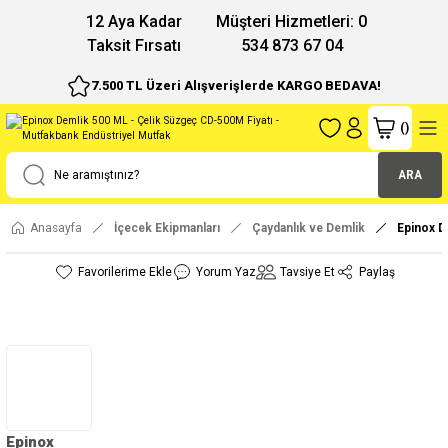
12 Aya Kadar
Müşteri Hizmetleri: 0
Taksit Fırsatı
534 873 67 04
7.500 TL Üzeri Alışverişlerde KARGO BEDAVA!
(
)
ARA
Anasayfa
İçecek Ekipmanları
Çaydanlık ve Demlik
Epinox D
Yorum Yaz
Tavsiye Et
Paylaş
Epinox