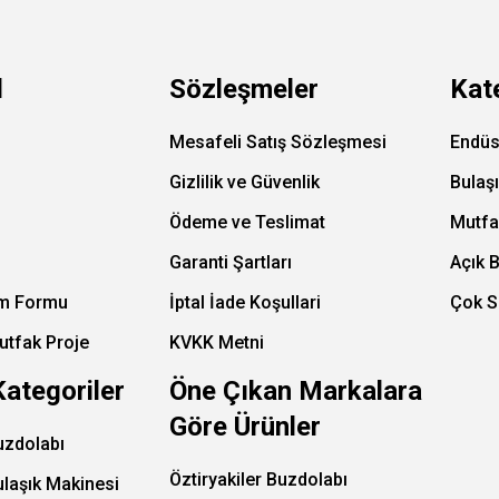
l
Sözleşmeler
Kat
Mesafeli Satış Sözleşmesi
Endüs
Gizlilik ve Güvenlik
Bulaş
Ödeme ve Teslimat
Mutfa
Garanti Şartları
Açık 
im Formu
İptal İade Koşullari
Çok S
utfak Proje
KVKK Metni
Kategoriler
Öne Çıkan Markalara
Göre Ürünler
uzdolabı
Öztiryakiler Buzdolabı
ulaşık Makinesi