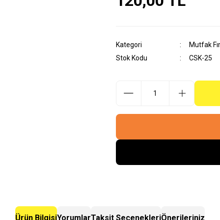
120,00 TL
Kategori
Mutfak Fır
Stok Kodu
CSK-25
Ürün Bilgisi
Yorumlar
Taksit Seçenekleri
Önerileriniz