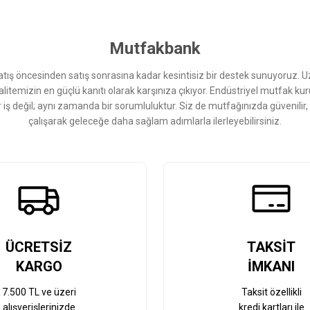
Yorum Yaz
Mutfakbank
ış öncesinden satış sonrasına kadar kesintisiz bir destek sunuyoruz. 
kalitemizin en güçlü kanıtı olarak karşınıza çıkıyor. Endüstriyel mutfak 
r iş değil; aynı zamanda bir sorumluluktur. Siz de mutfağınızda güvenilir
çalışarak geleceğe daha sağlam adımlarla ilerleyebilirsiniz.
Gönder
ÜCRETSİZ
TAKSİT
KARGO
İMKANI
7.500 TL ve üzeri
Taksit özellikli
alışverişlerinizde
kredi kartları ile