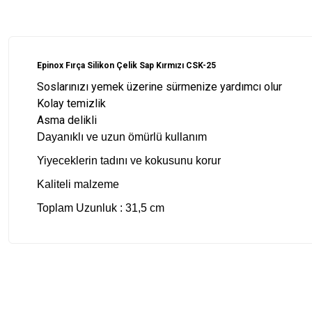
Epinox Fırça Silikon Çelik Sap Kırmızı CSK-25
Soslarınızı yemek üzerine sürmenize yardımcı olur
Kolay temizlik
Asma delikli
Dayanıklı ve uzun ömürlü kullanım
Yiyeceklerin tadını ve kokusunu korur
Kaliteli malzeme
Toplam Uzunluk
: 31,5 cm
Bu ürünün fiyat bilgisi, resim, ürün açıklamalarında ve diğer konularda
Görüş ve önerileriniz için teşekkür ederiz.