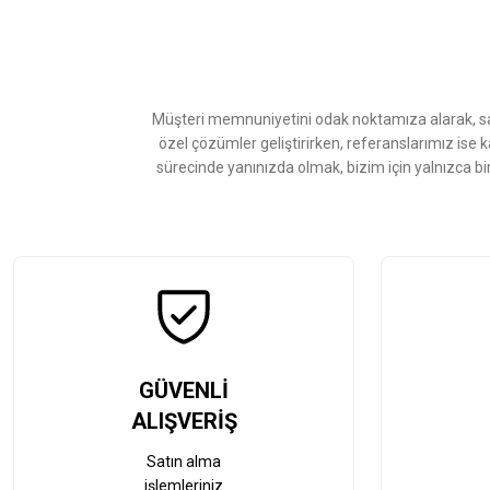
Ürün resmi kalitesiz, bozuk veya görüntülenemiyor.
Ürün açıklamasında eksik bilgiler bulunuyor.
Ürün bilgilerinde hatalar bulunuyor.
Ürün fiyatı diğer sitelerden daha pahalı.
Müşteri memnuniyetini odak noktamıza alarak, sat
Bu ürüne benzer farklı alternatifler olmalı.
özel çözümler geliştirirken, referanslarımız ise 
sürecinde yanınızda olmak, bizim için yalnızca bi
GÜVENLİ
ALIŞVERİŞ
Satın alma
işlemleriniz