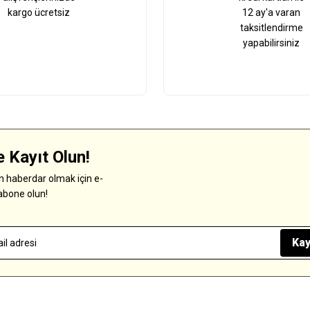
kargo ücretsiz
12 ay'a varan
taksitlendirme
yapabilirsiniz
 Kayıt Olun!
 haberdar olmak için e-
abone olun!
Kay