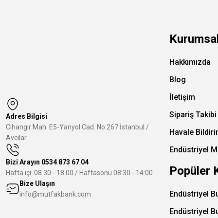
Kurumsa
Hakkımızda
Blog
İletişim
Sipariş Takibi
Adres Bilgisi
Cihangir Mah. E5-Yanyol Cad. No:267 İstanbul /
Havale Bildir
Avcılar
Endüstriyel M
Bizi Arayın
0534 873 67 04
Popüler 
Hafta içi: 08.30 - 18.00 / Haftasonu 08:30 - 14:00
Bize Ulaşın
Endüstriyel B
info@mutfakbank.com
Endüstriyel B