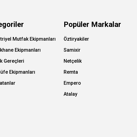
egoriler
Popüler Markalar
triyel Mutfak Ekipmanları
Öztiryakiler
ıkhane Ekipmanları
Samixir
k Gereçleri
Netçelik
Büfe Ekipmanları
Remta
atanlar
Empero
Atalay