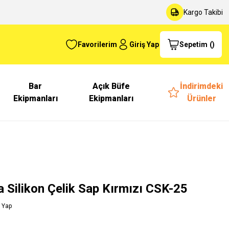
Kargo Takibi
Favorilerim
Giriş Yap
Sepetim
(
)
Bar
Açık Büfe
İndirimdeki
Ekipmanları
Ekipmanları
Ürünler
a Silikon Çelik Sap Kırmızı CSK-25
 Yap