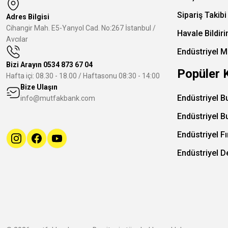
Sipariş Takibi
Adres Bilgisi
Cihangir Mah. E5-Yanyol Cad. No:267 İstanbul /
Havale Bildir
Avcılar
Endüstriyel M
Bizi Arayın
0534 873 67 04
Popüler 
Hafta içi: 08.30 - 18.00 / Haftasonu 08:30 - 14:00
Bize Ulaşın
Endüstriyel B
info@mutfakbank.com
Endüstriyel B
Endüstriyel Fı
Endüstriyel 