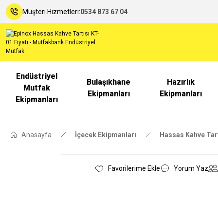
Müşteri Hizmetleri:
0534 873 67 04
Endüstriyel
Bulaşıkhane
Hazırlık
Mutfak
Ekipmanları
Ekipmanları
Ekipmanları
Anasayfa
İçecek Ekipmanları
Hassas Kahve Tart
Yorum Yaz