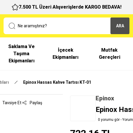
7.500 TL Üzeri Alışverişlerde KARGO BEDAVA!
ARA
Saklama Ve
İçecek
Mutfak
Taşıma
Ekipmanları
Gereçleri
Ekipmanları
ıları
Epinox Hassas Kahve Tartısı KT-01
Epinox
Tavsiye Et
Paylaş
Epinox Has
0 yorumu gör - Yorum