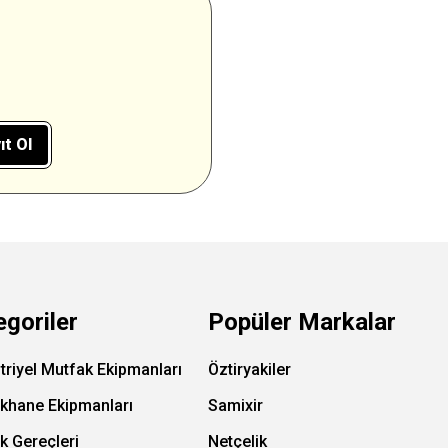
ıt Ol
egoriler
Popüler Markalar
triyel Mutfak Ekipmanları
Öztiryakiler
ıkhane Ekipmanları
Samixir
k Gereçleri
Netçelik