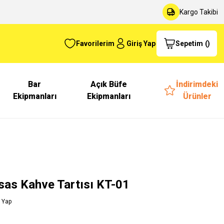
Kargo Takibi
Favorilerim
Giriş Yap
Sepetim
(
)
Bar
Açık Büfe
İndirimdeki
Ekipmanları
Ekipmanları
Ürünler
sas Kahve Tartısı KT-01
 Yap