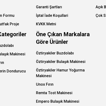
Garanti Şartları
Açık 
im Formu
İptal İade Koşullari
Çok S
utfak Proje
KVKK Metni
Kategoriler
Öne Çıkan Markalara
Göre Ürünler
uzdolabı
Öztiryakiler Buzdolabı
ulaşık Makinesi
Öztiryakiler Bulaşık Makinesi
rın
Öztiryakiler Hamur Yoğurma
Derin Dondurucu
Makinesi
Unox Fırın
Remta Tost Makinesi
Empero Bulaşık Makinesi