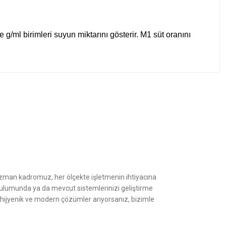
e g/ml birimleri suyun miktarını gösterir. M1 süt oranını
z.
Uzman kadromuz, her ölçekte işletmenin ihtiyacına
kurulumunda ya da mevcut sistemlerinizi geliştirme
, hijyenik ve modern çözümler arıyorsanız, bizimle