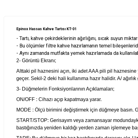
Epinox Hassas Kahve Tartısı KT-01
- Tartı, kahve çekirdeklerinin ağırlığını, sıcak suyun mikt
- Bu ölçümler filtre kahve hazırlamanın temel bileşenleridi
- Aynı zamanda mutfakta yemek hazırlamada da kullanılabi
2- Görüntü Ekranı;
Alttaki pil haznesini açın, iki adet AAA pili pil haznesine
geçer. Sekil-2 deki hali kullanıma hazır halidir. A/ ağırlı
3- Düğmelerin Fonksiyonlarının Açıklamaları;
ON/OFF : Cihazı açıp kapatmaya yarar.
MODE : Ölçü birimini değiştirmek için düğmeye basın. G
START/STOP: Gerisayım veya zamansayar modundayken b
bastığınızda yeniden kaldığı yerden zaman işlemeye baş