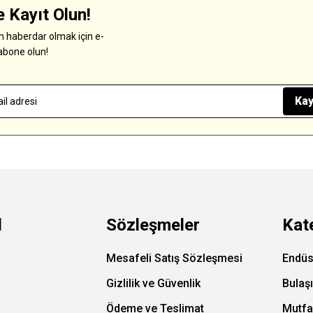
 Kayıt Olun!
 haberdar olmak için e-
abone olun!
Kay
l
Sözleşmeler
Kat
Mesafeli Satış Sözleşmesi
Endüs
Gizlilik ve Güvenlik
Bulaş
Ödeme ve Teslimat
Mutfa