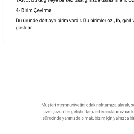
TARE: Bu düğmeye bir kez bastığınızda darasını alır. Uz
4- Birim Çevirme;
Bu üründe dört ayrı birim vardır. Bu birimler oz , lb, g/m
gösterir.
Bu ürünün fiyat bilgisi, resim, ürün açıklamalarında ve diğer konularda
Görüş ve önerileriniz için teşekkür ederiz.
Ürün resmi kalitesiz, bozuk veya görüntülenemiyor.
Ürün açıklamasında eksik bilgiler bulunuyor.
Ürün bilgilerinde hatalar bulunuyor.
Ürün fiyatı diğer sitelerden daha pahalı.
Müşteri memnuniyetini odak noktamıza alarak, sat
Bu ürüne benzer farklı alternatifler olmalı.
özel çözümler geliştirirken, referanslarımız ise 
sürecinde yanınızda olmak, bizim için yalnızca bi