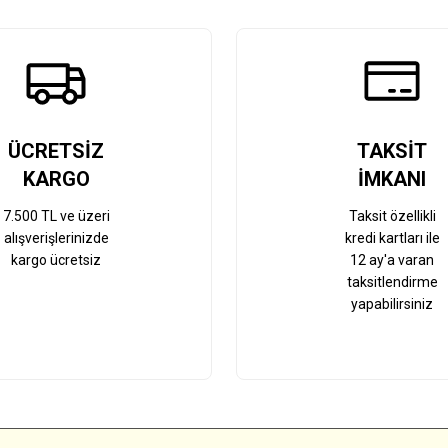
Gönder
ÜCRETSİZ
TAKSİT
KARGO
İMKANI
7.500 TL ve üzeri
Taksit özellikli
alışverişlerinizde
kredi kartları ile
kargo ücretsiz
12 ay'a varan
taksitlendirme
yapabilirsiniz