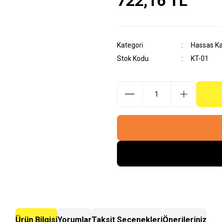
722,16 TL
Kategori
Hassas Kah
Stok Kodu
KT-01
Ürün Bilgisi
Yorumlar
Taksit Seçenekleri
Önerileriniz