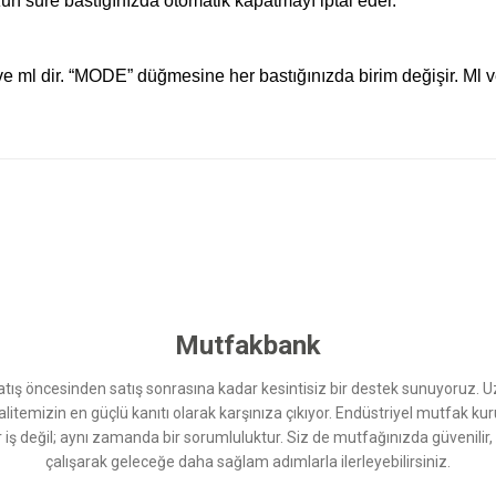
un süre bastığınızda otomatik kapatmayı iptal eder.
l ve ml dir. “MODE” düğmesine her bastığınızda birim değişir. Ml v
 yetersiz gördüğünüz noktaları öneri formunu kullanarak tarafımıza iletebilirsini
Bu ürüne ilk yorumu siz yapın!
Yorum Yaz
Mutfakbank
ış öncesinden satış sonrasına kadar kesintisiz bir destek sunuyoruz. 
kalitemizin en güçlü kanıtı olarak karşınıza çıkıyor. Endüstriyel mutfak 
r iş değil; aynı zamanda bir sorumluluktur. Siz de mutfağınızda güvenilir
çalışarak geleceğe daha sağlam adımlarla ilerleyebilirsiniz.