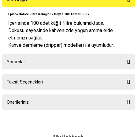
Epinox Kahve Filtresi-Kâğıt 02 Beyaz 100 Adet DBF-02
İçerisinde 100 adet kâğıt filtre bulunmaktadır.
Dokusu sayesinde kahvenizde yoğun aroma elde
etmenizi sağlar.
Kahve demleme (dripper) modelleri ile uyumludur.
Yorumlar
Taksit Seçenekleri
Bu ürüne ilk yorumu siz yapın!
Önerileriniz
Yorum Yaz
Bu ürünün fiyat bilgisi, resim, ürün açıklamalarında ve diğer
konularda yetersiz gördüğünüz noktaları öneri formunu kullanarak
tarafımıza iletebilirsiniz.
Görüş ve önerileriniz için teşekkür ederiz.
Mutfakbank