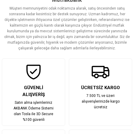
Müşteri memnuniyetini odak noktamıza alarak, satış öncesinden satış
Ürün resmi kalitesiz, bozuk veya görüntülenemiyor.
sonrasına kadar kesintisiz bir destek sunuyoruz. Uzman kadromuz, her
ölçekte işletmenin ihtiyacına özel çözümler geliştirirken, referanslarımız ise
Ürün açıklamasında eksik bilgiler bulunuyor.
kalitemizin en güçlü kanıtı olarak karşınıza çıkıyor. Endüstriyel mutfak
Ürün bilgilerinde hatalar bulunuyor.
kurulumunda ya da mevcut sistemlerinizi geliştirme sürecinde yanınızda
olmak, bizim için yalnızca bir iş değil; aynı zamanda bir sorumluluktur. Siz de
Ürün fiyatı diğer sitelerden daha pahalı.
mutfağınızda güvenilir, hijyenik ve modern çözümler arıyorsanız, bizimle
Bu ürüne benzer farklı alternatifler olmalı.
çalışarak geleceğe daha sağlam adımlarla ilerleyebilirsiniz.
Gönder
GÜVENLİ
ÜCRETSİZ KARGO
ALIŞVERİŞ
7.500 TL ve üzeri
alışverişlerinizde kargo
Satın alma işlemleriniz
ücretsiz
AKBANK Ödeme Sistemi
olan Tosla ile 3D Secure
%100 güvenli