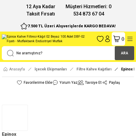
12 Aya Kadar
Müşteri Hizmetleri: 0
Taksit Fırsatı
534 873 67 04
7.500 TL Üzeri Alışverişlerde KARGO BEDAVA!
(
)
ARA
Anasayfa
İçecek Ekipmanları
Filtre Kahve Kağıtları
Epinox K
Yorum Yaz
Tavsiye Et
Paylaş
Epinox