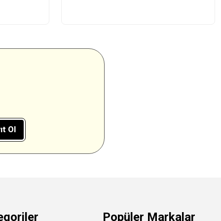
ıt Ol
egoriler
Popüler Markalar