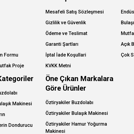
Mesafeli Satış Sözleşmesi
Endüs
Gizlilik ve Güvenlik
Bulaş
Ödeme ve Teslimat
Mutfa
Garanti Şartları
Açık 
im Formu
İptal İade Koşullari
Çok S
utfak Proje
KVKK Metni
Kategoriler
Öne Çıkan Markalara
Göre Ürünler
uzdolabı
Öztiryakiler Buzdolabı
ulaşık Makinesi
Öztiryakiler Bulaşık Makinesi
rın
Öztiryakiler Hamur Yoğurma
Derin Dondurucu
Makinesi