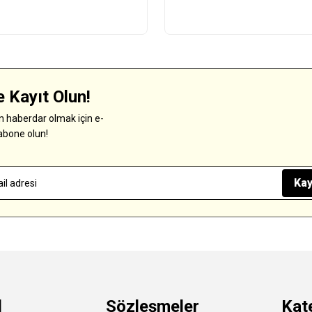
 Kayıt Olun!
 haberdar olmak için e-
abone olun!
Kay
l
Sözleşmeler
Kat