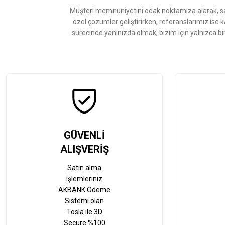
Ürün fiyatı diğer sitelerden daha pahalı.
Müşteri memnuniyetini odak noktamıza alarak, sat
Bu ürüne benzer farklı alternatifler olmalı.
özel çözümler geliştirirken, referanslarımız ise 
sürecinde yanınızda olmak, bizim için yalnızca bi
GÜVENLİ
ALIŞVERİŞ
Satın alma
işlemleriniz
AKBANK Ödeme
Sistemi olan
Tosla ile 3D
Secure %100