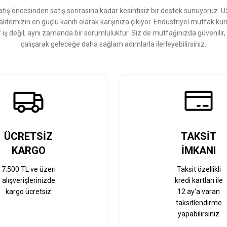
ış öncesinden satış sonrasına kadar kesintisiz bir destek sunuyoruz. 
kalitemizin en güçlü kanıtı olarak karşınıza çıkıyor. Endüstriyel mutfak 
r iş değil; aynı zamanda bir sorumluluktur. Siz de mutfağınızda güvenilir
çalışarak geleceğe daha sağlam adımlarla ilerleyebilirsiniz.
Gönder
ÜCRETSİZ
TAKSİT
KARGO
İMKANI
7.500 TL ve üzeri
Taksit özellikli
alışverişlerinizde
kredi kartları ile
kargo ücretsiz
12 ay'a varan
taksitlendirme
yapabilirsiniz