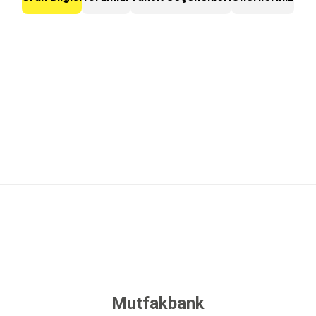
 yetersiz gördüğünüz noktaları öneri formunu kullanarak tarafımıza iletebilirsini
Bu ürüne ilk yorumu siz yapın!
Yorum Yaz
Mutfakbank