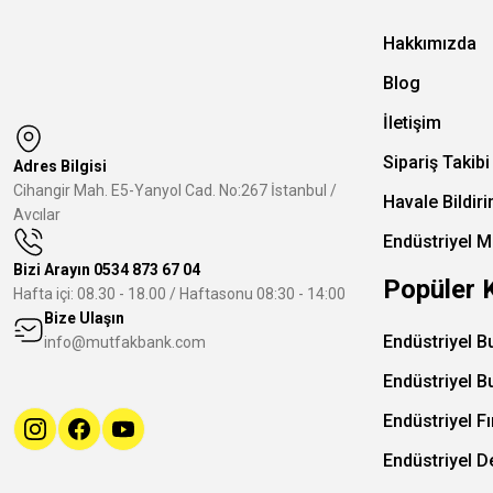
Hakkımızda
Blog
İletişim
Sipariş Takibi
Adres Bilgisi
Cihangir Mah. E5-Yanyol Cad. No:267 İstanbul /
Havale Bildir
Avcılar
Endüstriyel M
Bizi Arayın
0534 873 67 04
Popüler 
Hafta içi: 08.30 - 18.00 / Haftasonu 08:30 - 14:00
Bize Ulaşın
Endüstriyel B
info@mutfakbank.com
Endüstriyel B
Endüstriyel Fı
Endüstriyel 