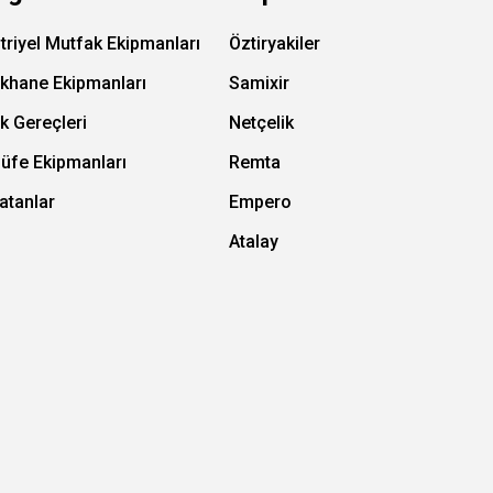
triyel Mutfak Ekipmanları
Öztiryakiler
ıkhane Ekipmanları
Samixir
k Gereçleri
Netçelik
Büfe Ekipmanları
Remta
atanlar
Empero
Atalay