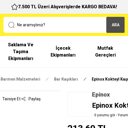
7.500 TL Üzeri Alışverişlerde KARGO BEDAVA!
ARA
Saklama Ve
İçecek
Mutfak
Taşıma
Ekipmanları
Gereçleri
Ekipmanları
Barmen Malzemeleri
Bar Kaşıkları
Epinox Kokteyl Kaşı
Epinox
Tavsiye Et
Paylaş
Epinox Kokt
0 yorumu gör - Yorum