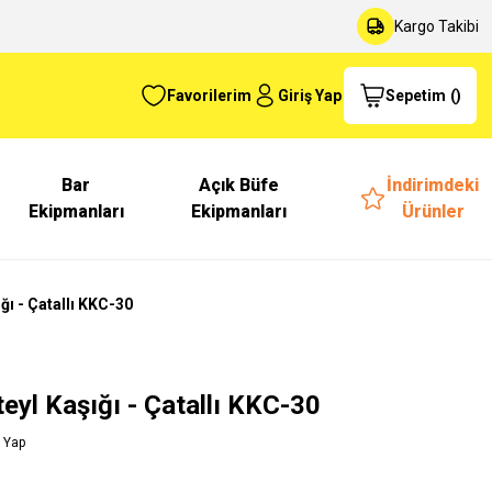
Kargo Takibi
Favorilerim
Giriş Yap
Sepetim
(
)
Bar
Açık Büfe
İndirimdeki
Ekipmanları
Ekipmanları
Ürünler
ğı - Çatallı KKC-30
eyl Kaşığı - Çatallı KKC-30
 Yap