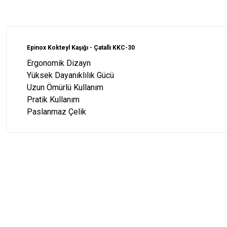
Epinox Kokteyl Kaşığı - Çatallı KKC-30
Ergonomik Dizayn
Yüksek Dayanıklılık Gücü
Uzun Ömürlü Kullanım
Pratik Kullanım
Paslanmaz Çelik
Bu ürünün fiyat bilgisi, resim, ürün açıklamalarında ve diğer konularda
Görüş ve önerileriniz için teşekkür ederiz.
Ürün resmi kalitesiz, bozuk veya görüntülenemiyor.
Ürün açıklamasında eksik bilgiler bulunuyor.
Ürün bilgilerinde hatalar bulunuyor.