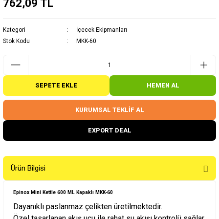
762,09 TL
Kategori
İçecek Ekipmanları
Stok Kodu
MKK-60
SEPETE EKLE
HEMEN AL
KURUMSAL TEKLİF AL
EXPORT DEAL
Ürün Bilgisi
Epinox Mini Kettle 600 ML Kapaklı MKK-60
Dayanıklı paslanmaz çelikten üretilmektedir.
Özel tasarlanan akış ucu ile rahat su akışı kontrolü sağlar.