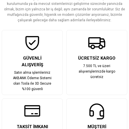
Ürün bilgilerinde hatalar bulunuyor.
kurulumunda ya da mevcut sistemlerinizi geliştirme sürecinde yanınızda
olmak, bizim için yalnızca bir iş değil; aynı zamanda bir sorumluluktur. Siz de
Ürün fiyatı diğer sitelerden daha pahalı.
mutfağınızda güvenilir, hijyenik ve modern çözümler arıyorsanız, bizimle
Bu ürüne benzer farklı alternatifler olmalı.
çalışarak geleceğe daha sağlam adımlarla ilerleyebilirsiniz.
Gönder
GÜVENLİ
ÜCRETSİZ KARGO
ALIŞVERİŞ
7.500 TL ve üzeri
alışverişlerinizde kargo
Satın alma işlemleriniz
ücretsiz
AKBANK Ödeme Sistemi
olan Tosla ile 3D Secure
%100 güvenli
TAKSİT İMKANI
MÜŞTERİ