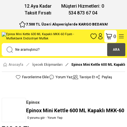
12 Aya Kadar
Müşteri Hizmetleri: 0
Taksit Fırsatı
534 873 67 04
7.500 TL Üzeri Alışverişlerde KARGO BEDAVA!
(
)
ARA
Anasayfa
İçecek Ekipmanları
Epinox Mini Kettle 600 ML Kapaklı
Yorum Yaz
Tavsiye Et
Paylaş
Epinox
Epinox Mini Kettle 600 ML Kapaklı MKK-60
0 yorumu gör - Yorum Yap