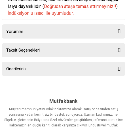
Isıya dayanıklıdır. (
Doğrudan ateşe temas ettirmeyiniz!!
)
İndüksiyonlu ısıtıcı ile uyumludur.
Yorumlar
Taksit Seçenekleri
Bu ürüne ilk yorumu siz yapın!
Önerileriniz
Yorum Yaz
Bu ürünün fiyat bilgisi, resim, ürün açıklamalarında ve diğer
konularda yetersiz gördüğünüz noktaları öneri formunu kullanarak
tarafımıza iletebilirsiniz.
Görüş ve önerileriniz için teşekkür ederiz.
Mutfakbank
Müşteri memnuniyetini odak noktamıza alarak, satış öncesinden satış
Ürün resmi kalitesiz, bozuk veya görüntülenemiyor.
sonrasına kadar kesintisiz bir destek sunuyoruz. Uzman kadromuz, her
ölçekte işletmenin ihtiyacına özel çözümler geliştirirken, referanslarımız ise
Ürün açıklamasında eksik bilgiler bulunuyor.
kalitemizin en güçlü kanıtı olarak karşınıza çıkıyor. Endüstriyel mutfak