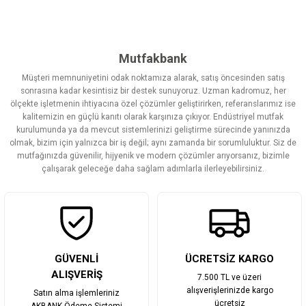
Bu ürünün fiyat bilgisi, resim, ürün açıklamalarında ve diğer
konularda yetersiz gördüğünüz noktaları öneri formunu kullanarak
tarafımıza iletebilirsiniz.
Görüş ve önerileriniz için teşekkür ederiz.
Mutfakbank
Müşteri memnuniyetini odak noktamıza alarak, satış öncesinden satış
Ürün resmi kalitesiz, bozuk veya görüntülenemiyor.
sonrasına kadar kesintisiz bir destek sunuyoruz. Uzman kadromuz, her
ölçekte işletmenin ihtiyacına özel çözümler geliştirirken, referanslarımız ise
Ürün açıklamasında eksik bilgiler bulunuyor.
kalitemizin en güçlü kanıtı olarak karşınıza çıkıyor. Endüstriyel mutfak
Ürün bilgilerinde hatalar bulunuyor.
kurulumunda ya da mevcut sistemlerinizi geliştirme sürecinde yanınızda
olmak, bizim için yalnızca bir iş değil; aynı zamanda bir sorumluluktur. Siz de
Ürün fiyatı diğer sitelerden daha pahalı.
mutfağınızda güvenilir, hijyenik ve modern çözümler arıyorsanız, bizimle
Bu ürüne benzer farklı alternatifler olmalı.
çalışarak geleceğe daha sağlam adımlarla ilerleyebilirsiniz.
Gönder
GÜVENLİ
ÜCRETSİZ KARGO
ALIŞVERİŞ
7.500 TL ve üzeri
alışverişlerinizde kargo
Satın alma işlemleriniz
ücretsiz