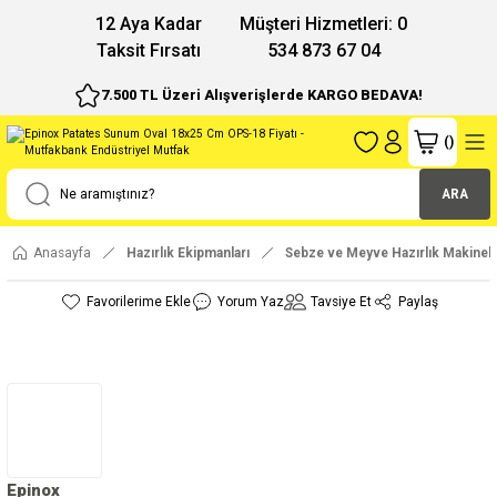
12 Aya Kadar
Müşteri Hizmetleri: 0
Taksit Fırsatı
534 873 67 04
7.500 TL Üzeri Alışverişlerde KARGO BEDAVA!
(
)
ARA
Anasayfa
Hazırlık Ekipmanları
Sebze ve Meyve Hazırlık Makinele
Yorum Yaz
Tavsiye Et
Paylaş
Epinox