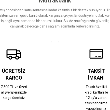
Mutfakbank
ış öncesinden satış sonrasına kadar kesintisiz bir destek sunuyoruz. 
kalitemizin en güçlü kanıtı olarak karşınıza çıkıyor. Endüstriyel mutfak 
r iş değil; aynı zamanda bir sorumluluktur. Siz de mutfağınızda güvenilir
çalışarak geleceğe daha sağlam adımlarla ilerleyebilirsiniz.
Gönder
ÜCRETSİZ
TAKSİT
KARGO
İMKANI
7.500 TL ve üzeri
Taksit özellikli
alışverişlerinizde
kredi kartları ile
kargo ücretsiz
12 ay'a varan
taksitlendirme
yapabilirsiniz