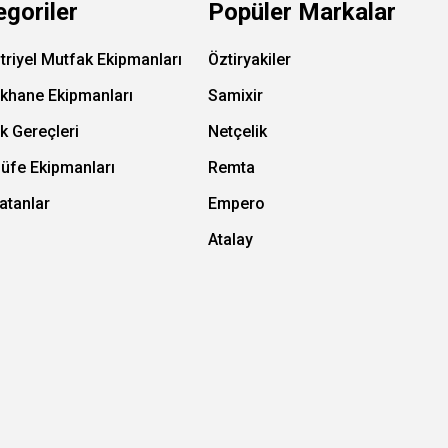
egoriler
Popüler Markalar
triyel Mutfak Ekipmanları
Öztiryakiler
ıkhane Ekipmanları
Samixir
k Gereçleri
Netçelik
Büfe Ekipmanları
Remta
atanlar
Empero
Atalay