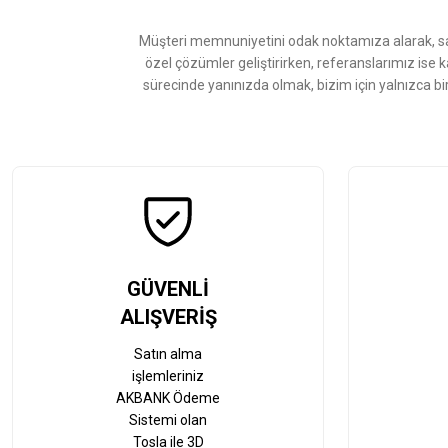
Ürün bilgilerinde hatalar bulunuyor.
Ürün fiyatı diğer sitelerden daha pahalı.
Müşteri memnuniyetini odak noktamıza alarak, sat
Bu ürüne benzer farklı alternatifler olmalı.
özel çözümler geliştirirken, referanslarımız ise 
sürecinde yanınızda olmak, bizim için yalnızca bi
GÜVENLİ
ALIŞVERİŞ
Satın alma
işlemleriniz
AKBANK Ödeme
Sistemi olan
Tosla ile 3D