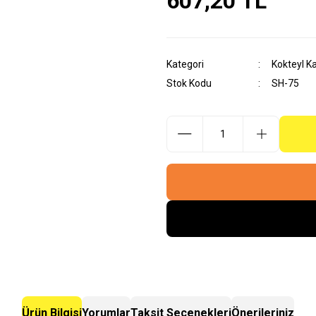
607,20 TL
Kategori
Kokteyl Kar
Stok Kodu
SH-75
Ürün Bilgisi
Yorumlar
Taksit Seçenekleri
Önerileriniz