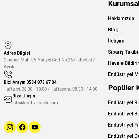
Kurumsa
Hakkımızda
Blog
İletişim
Sipariş Takibi
Adres Bilgisi
Cihangir Mah. E5-Yanyol Cad. No:267 İstanbul /
Havale Bildir
Avcılar
Endüstriyel M
Bizi Arayın
0534 873 67 04
Popüler 
Hafta içi: 08.30 - 18.00 / Haftasonu 08:30 - 14:00
Bize Ulaşın
Endüstriyel B
info@mutfakbank.com
Endüstriyel B
Endüstriyel Fı
Endüstriyel 