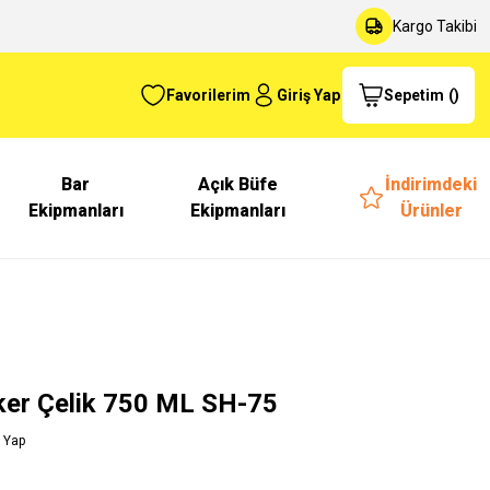
Kargo Takibi
Favorilerim
Giriş Yap
Sepetim
(
)
Bar
Açık Büfe
İndirimdeki
Ekipmanları
Ekipmanları
Ürünler
ker Çelik 750 ML SH-75
 Yap