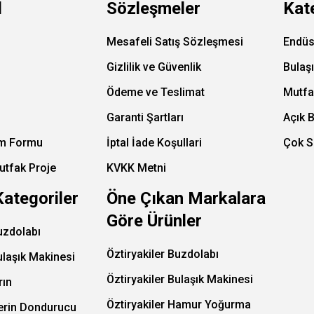
l
Sözleşmeler
Kat
Mesafeli Satış Sözleşmesi
Endüs
Gizlilik ve Güvenlik
Bulaş
Ödeme ve Teslimat
Mutfa
Garanti Şartları
Açık 
im Formu
İptal İade Koşullari
Çok S
utfak Proje
KVKK Metni
Kategoriler
Öne Çıkan Markalara
Göre Ürünler
uzdolabı
Öztiryakiler Buzdolabı
ulaşık Makinesi
Öztiryakiler Bulaşık Makinesi
rın
Öztiryakiler Hamur Yoğurma
Derin Dondurucu