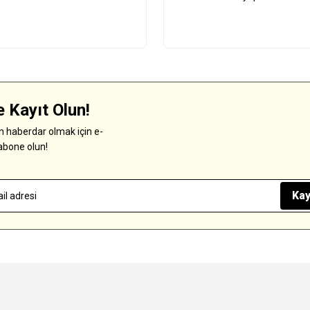
 Kayıt Olun!
 haberdar olmak için e-
abone olun!
Kay