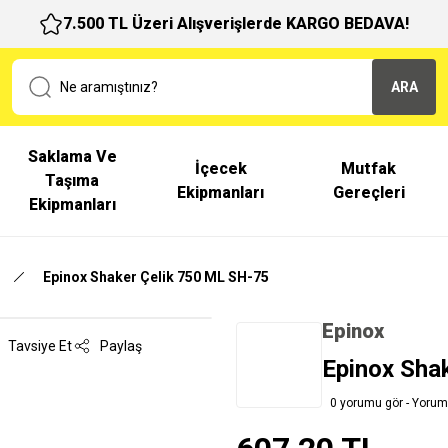
7.500 TL Üzeri Alışverişlerde KARGO BEDAVA!
ARA
Saklama Ve
İçecek
Mutfak
Taşıma
Ekipmanları
Gereçleri
Ekipmanları
Epinox Shaker Çelik 750 ML SH-75
Epinox
Tavsiye Et
Paylaş
Epinox Sha
0 yorumu gör - Yorum