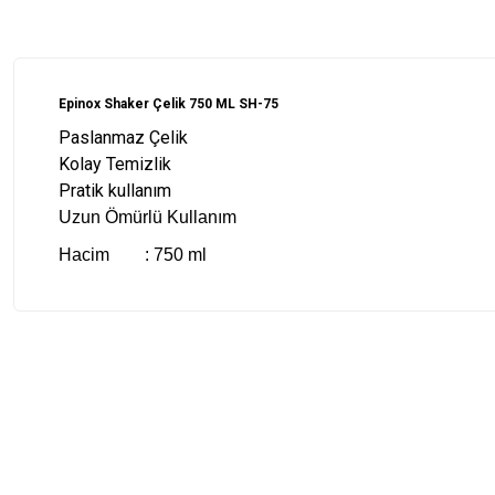
Epinox Shaker Çelik 750 ML SH-75
Paslanmaz Çelik
Kolay Temizlik
Pratik kullanım
Uzun Ömürlü Kullanım
Hacim : 750 ml
Bu ürünün fiyat bilgisi, resim, ürün açıklamalarında ve diğer konularda
Görüş ve önerileriniz için teşekkür ederiz.
Ürün resmi kalitesiz, bozuk veya görüntülenemiyor.
Ürün açıklamasında eksik bilgiler bulunuyor.