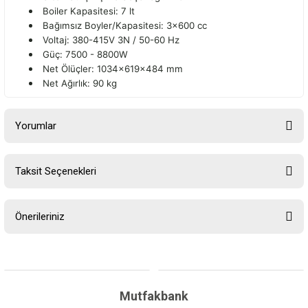
Boiler Kapasitesi: 7 lt
Bağımsız Boyler/Kapasitesi: 3x600 cc
Voltaj: 380-415V 3N / 50-60 Hz
Güç: 7500 - 8800W
Net Ölüçler: 1034x619x484 mm
Net Ağırlık: 90 kg
Yorumlar
Taksit Seçenekleri
Bu ürüne ilk yorumu siz yapın!
Önerileriniz
Yorum Yaz
Bu ürünün fiyat bilgisi, resim, ürün açıklamalarında ve diğer
konularda yetersiz gördüğünüz noktaları öneri formunu kullanarak
tarafımıza iletebilirsiniz.
Görüş ve önerileriniz için teşekkür ederiz.
Mutfakbank