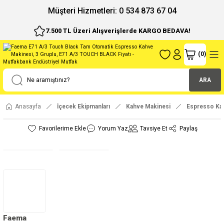
ı
Müşteri Hizmetleri: 0 534 873 67 04
7.500 TL Üzeri Alışverişlerde KARGO BEDAVA!
(
0
)
ARA
Anasayfa
İçecek Ekipmanları
Kahve Makinesi
Espresso Ka
Yorum Yaz
Tavsiye Et
Paylaş
Faema