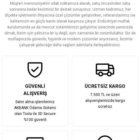
Müşteri memnuniyetini odak noktamıza alarak, satış öncesinden satış
Ürün resmi kalitesiz, bozuk veya görüntülenemiyor.
sonrasına kadar kesintisiz bir destek sunuyoruz. Uzman kadromuz, her
ölçekte işletmenin ihtiyacına özel çözümler geliştirirken, referanslarımız ise
Ürün açıklamasında eksik bilgiler bulunuyor.
kalitemizin en güçlü kanıtı olarak karşınıza çıkıyor. Endüstriyel mutfak
Ürün bilgilerinde hatalar bulunuyor.
kurulumunda ya da mevcut sistemlerinizi geliştirme sürecinde yanınızda
olmak, bizim için yalnızca bir iş değil; aynı zamanda bir sorumluluktur. Siz de
Ürün fiyatı diğer sitelerden daha pahalı.
mutfağınızda güvenilir, hijyenik ve modern çözümler arıyorsanız, bizimle
Bu ürüne benzer farklı alternatifler olmalı.
çalışarak geleceğe daha sağlam adımlarla ilerleyebilirsiniz.
Gönder
GÜVENLİ
ÜCRETSİZ KARGO
ALIŞVERİŞ
7.500 TL ve üzeri
alışverişlerinizde kargo
Satın alma işlemleriniz
ücretsiz
AKBANK Ödeme Sistemi
olan Tosla ile 3D Secure
%100 güvenli