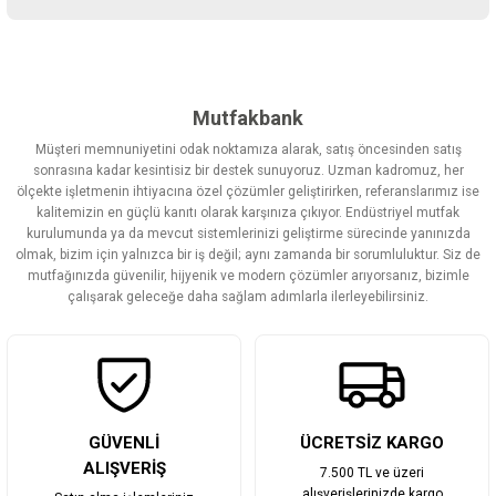
Yorum Yaz
Bu ürünün fiyat bilgisi, resim, ürün açıklamalarında ve diğer
konularda yetersiz gördüğünüz noktaları öneri formunu kullanarak
tarafımıza iletebilirsiniz.
Görüş ve önerileriniz için teşekkür ederiz.
Mutfakbank
Müşteri memnuniyetini odak noktamıza alarak, satış öncesinden satış
Ürün resmi kalitesiz, bozuk veya görüntülenemiyor.
sonrasına kadar kesintisiz bir destek sunuyoruz. Uzman kadromuz, her
ölçekte işletmenin ihtiyacına özel çözümler geliştirirken, referanslarımız ise
Ürün açıklamasında eksik bilgiler bulunuyor.
kalitemizin en güçlü kanıtı olarak karşınıza çıkıyor. Endüstriyel mutfak
Ürün bilgilerinde hatalar bulunuyor.
kurulumunda ya da mevcut sistemlerinizi geliştirme sürecinde yanınızda
olmak, bizim için yalnızca bir iş değil; aynı zamanda bir sorumluluktur. Siz de
Ürün fiyatı diğer sitelerden daha pahalı.
mutfağınızda güvenilir, hijyenik ve modern çözümler arıyorsanız, bizimle
Bu ürüne benzer farklı alternatifler olmalı.
çalışarak geleceğe daha sağlam adımlarla ilerleyebilirsiniz.
Gönder
GÜVENLİ
ÜCRETSİZ KARGO
ALIŞVERİŞ
7.500 TL ve üzeri
alışverişlerinizde kargo