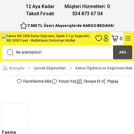
12 Aya Kadar
Müşteri Hizmetleri: 0
Taksit Fırsatı
534 873 67 04
7.500 TL Üzeri Alışverişlerde KARGO BEDAVA!
(
)
ARA
Anasayfa
İçecek Ekipmanları
Kahve Öğütücü ve Değirmeni Maki
Yorum Yaz
Tavsiye Et
Paylaş
Faema