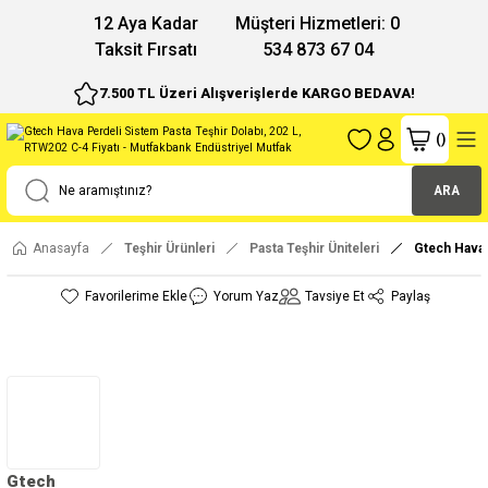
12 Aya Kadar
Müşteri Hizmetleri: 0
Taksit Fırsatı
534 873 67 04
7.500 TL Üzeri Alışverişlerde KARGO BEDAVA!
(
)
ARA
Anasayfa
Teşhir Ürünleri
Pasta Teşhir Üniteleri
Gtech Hava 
Yorum Yaz
Tavsiye Et
Paylaş
Gtech