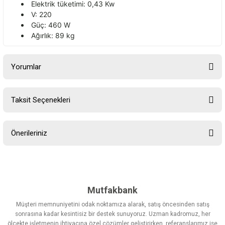
Elektrik tüketimi: 0,43
Kw
V: 220
Güç: 460 W
A
ğırlık: 89 kg
Yorumlar
Taksit Seçenekleri
Bu ürüne ilk yorumu siz yapın!
Önerileriniz
Yorum Yaz
Bu ürünün fiyat bilgisi, resim, ürün açıklamalarında ve diğer
konularda yetersiz gördüğünüz noktaları öneri formunu kullanarak
tarafımıza iletebilirsiniz.
Görüş ve önerileriniz için teşekkür ederiz.
Mutfakbank
Müşteri memnuniyetini odak noktamıza alarak, satış öncesinden satış
Ürün resmi kalitesiz, bozuk veya görüntülenemiyor.
sonrasına kadar kesintisiz bir destek sunuyoruz. Uzman kadromuz, her
ölçekte işletmenin ihtiyacına özel çözümler geliştirirken, referanslarımız ise