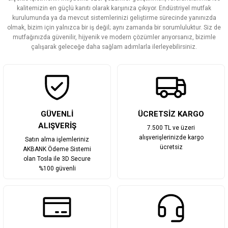
Ürün açıklamasında eksik bilgiler bulunuyor.
kalitemizin en güçlü kanıtı olarak karşınıza çıkıyor. Endüstriyel mutfak
Ürün bilgilerinde hatalar bulunuyor.
kurulumunda ya da mevcut sistemlerinizi geliştirme sürecinde yanınızda
olmak, bizim için yalnızca bir iş değil; aynı zamanda bir sorumluluktur. Siz de
Ürün fiyatı diğer sitelerden daha pahalı.
mutfağınızda güvenilir, hijyenik ve modern çözümler arıyorsanız, bizimle
Bu ürüne benzer farklı alternatifler olmalı.
çalışarak geleceğe daha sağlam adımlarla ilerleyebilirsiniz.
Gönder
GÜVENLİ
ÜCRETSİZ KARGO
ALIŞVERİŞ
7.500 TL ve üzeri
alışverişlerinizde kargo
Satın alma işlemleriniz
ücretsiz
AKBANK Ödeme Sistemi
olan Tosla ile 3D Secure
%100 güvenli