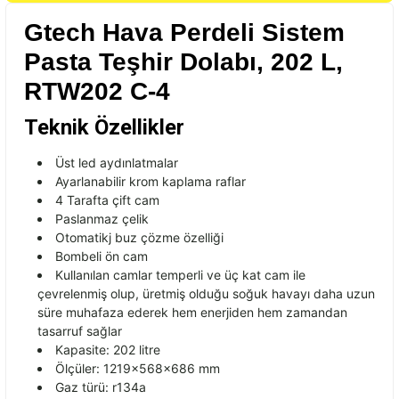
Gtech Hava Perdeli Sistem
Pasta Teşhir Dolabı, 202 L,
RTW202 C-4
Teknik Özellikler
Üst
led
ayd
ınlatmalar
Ayarlanabilir krom kaplama raflar
4 Tarafta çift cam
Paslanmaz çelik
Otomatikj buz çözme özelliği
Bombeli ön cam
Kullan
ılan camlar
temperli
ve
üç kat cam ile
çevrelenmi
ş olup,
üretmi
ş olduğu soğuk havayı daha uzun
s
üre muhafaza ederek hem enerjiden hem zamandan
tasarruf sa
ğlar
Kapasite: 202 litre
Ölçüler: 1219x568x686 mm
Gaz türü: r134a