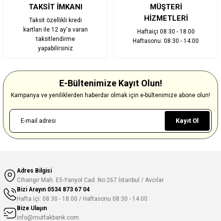
TAKSİT İMKANI
MÜŞTERİ
HİZMETLERİ
Taksit özellikli kredi
kartları ile 12 ay'a varan
Haftaiçi 08:30 - 18:00
taksitlendirme
Haftasonu: 08:30 - 14:00
yapabilirsiniz
E-Bültenimize Kayıt Olun!
Kampanya ve yeniliklerden haberdar olmak için e-bültenimize abone olun!
Kayıt Ol
Adres Bilgisi
Cihangir Mah. E5-Yanyol Cad. No:267 İstanbul / Avcılar
Bizi Arayın
0534 873 67 04
Hafta içi: 08.30 - 18.00 / Haftasonu 08:30 - 14:00
Bize Ulaşın
info@mutfakbank.com