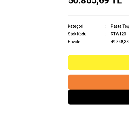
50.865,69 TL
Kategori
Pasta Teşh
Stok Kodu
RTW120
Havale
49.848,38 