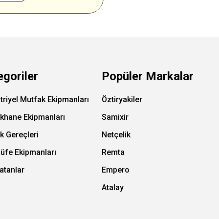
egoriler
Popüler Markalar
triyel Mutfak Ekipmanları
Öztiryakiler
ıkhane Ekipmanları
Samixir
k Gereçleri
Netçelik
Büfe Ekipmanları
Remta
atanlar
Empero
Atalay