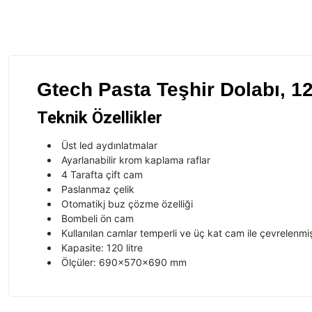
Gtech Pasta Teşhir Dolabı, 
Teknik Özellikler
Üst
led
ayd
ınlatmalar
Ayarlanabilir krom kaplama raflar
4 Tarafta çift cam
Paslanmaz çelik
Otomatikj buz çözme özelliği
Bombeli ön cam
Kullan
ılan camlar
temperli
ve
üç kat cam ile çevrelenmi
Kapasite: 120 litre
Ölçüler: 690x570x690 mm