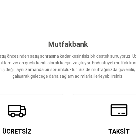
 yetersiz gördüğünüz noktaları öneri formunu kullanarak tarafımıza iletebilirsini
Bu ürüne ilk yorumu siz yapın!
Yorum Yaz
Mutfakbank
ış öncesinden satış sonrasına kadar kesintisiz bir destek sunuyoruz. 
kalitemizin en güçlü kanıtı olarak karşınıza çıkıyor. Endüstriyel mutfak 
r iş değil; aynı zamanda bir sorumluluktur. Siz de mutfağınızda güvenilir
çalışarak geleceğe daha sağlam adımlarla ilerleyebilirsiniz.
Gönder
ÜCRETSİZ
TAKSİT