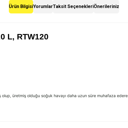
Ürün Bilgisi
Yorumlar
Taksit Seçenekleri
Önerileriniz
120 L, RTW120
ş olup,
üretmi
ş olduğu soğuk havayı daha uzun s
üre muhafaza edere