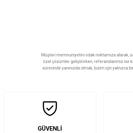
Bu ürünün fiyat bilgisi, resim, ürün açıklamalarında ve diğer konularda
Görüş ve önerileriniz için teşekkür ederiz.
Ürün resmi kalitesiz, bozuk veya görüntülenemiyor.
Ürün açıklamasında eksik bilgiler bulunuyor.
Ürün bilgilerinde hatalar bulunuyor.
Ürün fiyatı diğer sitelerden daha pahalı.
Müşteri memnuniyetini odak noktamıza alarak, sat
Bu ürüne benzer farklı alternatifler olmalı.
özel çözümler geliştirirken, referanslarımız ise 
sürecinde yanınızda olmak, bizim için yalnızca bi
GÜVENLİ