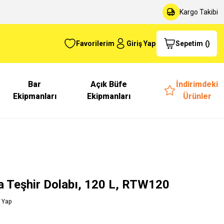
Kargo Takibi
Favorilerim
Giriş Yap
Sepetim
(
)
Bar
Açık Büfe
İndirimdeki
Ekipmanları
Ekipmanları
Ürünler
a Teşhir Dolabı, 120 L, RTW120
 Yap