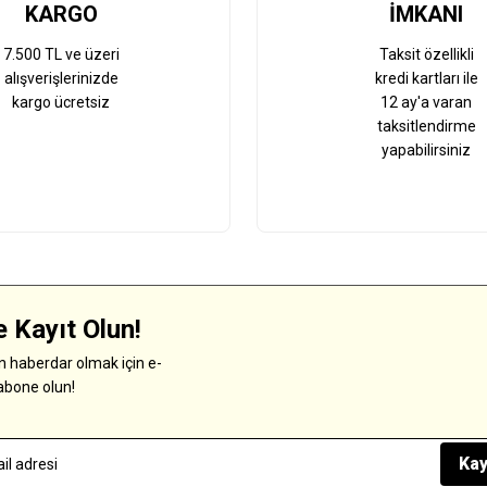
KARGO
İMKANI
7.500 TL ve üzeri
Taksit özellikli
alışverişlerinizde
kredi kartları ile
kargo ücretsiz
12 ay'a varan
taksitlendirme
yapabilirsiniz
 Kayıt Olun!
 haberdar olmak için e-
abone olun!
Kay