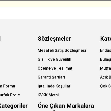
l
Sözleşmeler
Kat
Mesafeli Satış Sözleşmesi
Endüs
Gizlilik ve Güvenlik
Bulaş
Ödeme ve Teslimat
Mutfa
Garanti Şartları
Açık 
im Formu
İptal İade Koşullari
Çok S
utfak Proje
KVKK Metni
Kategoriler
Öne Çıkan Markalara