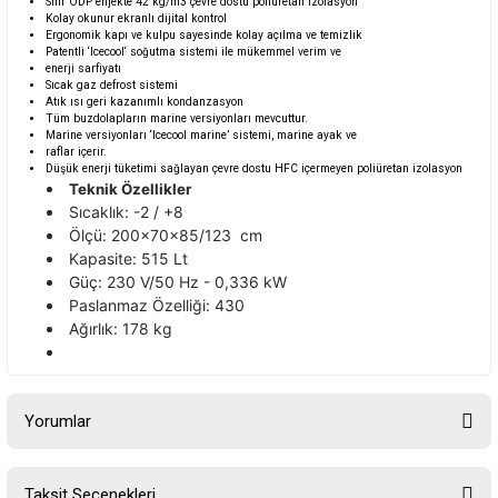
Sıfır ODP enjekte 42 kg/m3 çevre dostu poliüretan izolasyon
Kolay okunur ekranlı dijital kontrol
Ergonomik kapı ve kulpu sayesinde kolay açılma ve temizlik
Patentli ‘Icecool‘ soğutma sistemi ile mükemmel verim ve
enerji sarfiyatı
Sıcak gaz defrost sistemi
Atık ısı geri kazanımlı kondanzasyon
Tüm buzdolapların marine versiyonları mevcuttur.
Marine versiyonları ‘Icecool marine’ sistemi, marine ayak ve
raflar içerir.
Düşük enerji tüketimi sağlayan çevre dostu HFC içermeyen poliüretan izolasyon
Teknik Özellikler
Sıcaklık: -2 / +8
Ölçü: 200x70x85/123 cm
Kapasite: 515 Lt
Güç: 230 V/50 Hz - 0,336 kW
Paslanmaz Özelliği: 430
Ağırlık: 178 kg
Yorumlar
Taksit Seçenekleri