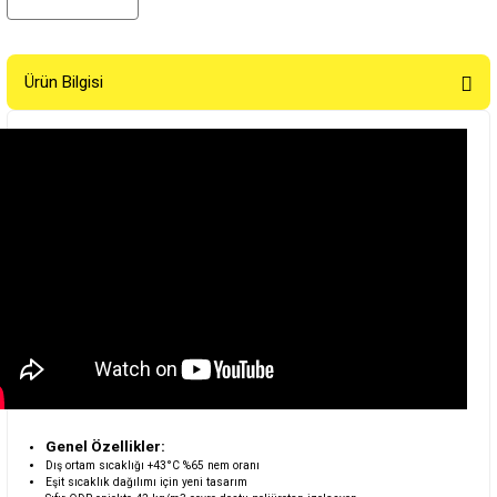
Ürün Bilgisi
Genel Özellikler:
Dış ortam sıcaklığı +43°C %65 nem oranı
Eşit sıcaklık dağılımı için yeni tasarım