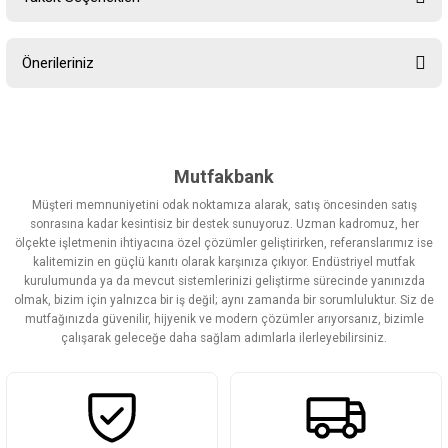
Bu ürüne ilk yorumu siz yapın!
Önerileriniz
Yorum Yaz
Bu ürünün fiyat bilgisi, resim, ürün açıklamalarında ve diğer
konularda yetersiz gördüğünüz noktaları öneri formunu kullanarak
tarafımıza iletebilirsiniz.
Görüş ve önerileriniz için teşekkür ederiz.
Mutfakbank
Müşteri memnuniyetini odak noktamıza alarak, satış öncesinden satış
Ürün resmi kalitesiz, bozuk veya görüntülenemiyor.
sonrasına kadar kesintisiz bir destek sunuyoruz. Uzman kadromuz, her
ölçekte işletmenin ihtiyacına özel çözümler geliştirirken, referanslarımız ise
Ürün açıklamasında eksik bilgiler bulunuyor.
kalitemizin en güçlü kanıtı olarak karşınıza çıkıyor. Endüstriyel mutfak
Ürün bilgilerinde hatalar bulunuyor.
kurulumunda ya da mevcut sistemlerinizi geliştirme sürecinde yanınızda
olmak, bizim için yalnızca bir iş değil; aynı zamanda bir sorumluluktur. Siz de
Ürün fiyatı diğer sitelerden daha pahalı.
mutfağınızda güvenilir, hijyenik ve modern çözümler arıyorsanız, bizimle
Bu ürüne benzer farklı alternatifler olmalı.
çalışarak geleceğe daha sağlam adımlarla ilerleyebilirsiniz.