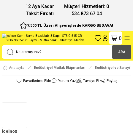
12 Aya Kadar
Müşteri Hizmetleri: 0
Taksit Fırsatı
534 873 67 04
7.500 TL Üzeri Alışverişlerde KARGO BEDAVA!
(
)
ARA
Anasayfa
Endüstriyel Mutfak Ekipmanları
Endüstriyel ve Sanayi T
Yorum Yaz
Tavsiye Et
Paylaş
Iceinox