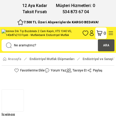
12 Aya Kadar
Müşteri Hizmetleri: 0
Taksit Fırsatı
534 873 67 04
7.500 TL Üzeri Alışverişlerde KARGO BEDAVA!
(
)
ARA
Anasayfa
Endüstriyel Mutfak Ekipmanları
Endüstriyel ve Sanayi T
Yorum Yaz
Tavsiye Et
Paylaş
Iceinox