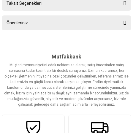
Taksit Seçenekleri
Bu ürüne ilk yorumu siz yapın!
Önerileriniz
Yorum Yaz
Bu ürünün fiyat bilgisi, resim, ürün açıklamalarında ve diğer
konularda yetersiz gördüğünüz noktaları öneri formunu kullanarak
tarafımıza iletebilirsiniz.
Görüş ve önerileriniz için teşekkür ederiz.
Mutfakbank
Müşteri memnuniyetini odak noktamıza alarak, satış öncesinden satış
Ürün resmi kalitesiz, bozuk veya görüntülenemiyor.
sonrasına kadar kesintisiz bir destek sunuyoruz. Uzman kadromuz, her
ölçekte işletmenin ihtiyacına özel çözümler geliştirirken, referanslarımız ise
Ürün açıklamasında eksik bilgiler bulunuyor.
kalitemizin en güçlü kanıtı olarak karşınıza çıkıyor. Endüstriyel mutfak
Ürün bilgilerinde hatalar bulunuyor.
kurulumunda ya da mevcut sistemlerinizi geliştirme sürecinde yanınızda
olmak, bizim için yalnızca bir iş değil; aynı zamanda bir sorumluluktur. Siz de
Ürün fiyatı diğer sitelerden daha pahalı.
mutfağınızda güvenilir, hijyenik ve modern çözümler arıyorsanız, bizimle
Bu ürüne benzer farklı alternatifler olmalı.
çalışarak geleceğe daha sağlam adımlarla ilerleyebilirsiniz.