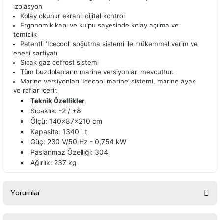
izolasyon
Kolay okunur ekranlı dijital kontrol
Ergonomik kapı ve kulpu sayesinde kolay açılma ve
temizlik
Patentli ‘Icecool‘ soğutma sistemi ile mükemmel verim ve
enerji sarfiyatı
Sıcak gaz defrost sistemi
Tüm buzdolapların marine versiyonları mevcuttur.
Marine versiyonları ‘Icecool marine’ sistemi, marine ayak
ve raflar içerir.
Teknik Özellikler
Sıcaklık: -2 / +8
Ölçü: 140x87x210 cm
Kapasite: 1340 Lt
Güç: 230 V/50 Hz - 0,754 kW
Paslanmaz Özelliği: 304
Ağırlık: 237 kg
Yorumlar