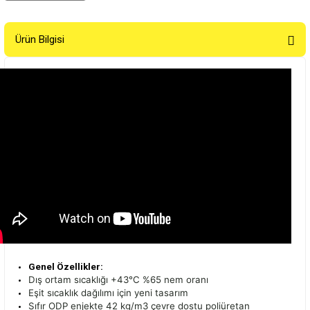
Ürün Bilgisi
Genel Özellikler:
Dış ortam sıcaklığı +43°C %65 nem oranı
Eşit sıcaklık dağılımı için yeni tasarım
Sıfır ODP enjekte 42 kg/m3 çevre dostu poliüretan