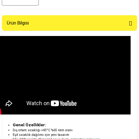
Ürün Bilgisi
Genel Özellikler:
Dış ortam sıcaklığı +43°C %65 nem oranı
Eşit sıcaklık dağılımı için yeni tasarım