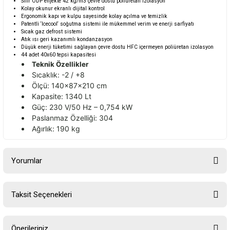
Sıfır ODP enjekte 42 kg/m3 çevre dostu poliüretan izolasyon
Kolay okunur ekranlı dijital kontrol
Ergonomik kapı ve kulpu sayesinde kolay açılma ve temizlik
Patentli ‘Icecool‘ soğutma sistemi ile mükemmel verim ve enerji sarfiyatı
Sıcak gaz defrost sistemi
Atık ısı geri kazanımlı kondanzasyon
Düşük enerji tüketimi sağlayan çevre dostu HFC içermeyen poliüretan izolasyon
44 adet 40x60 tepsi kapasitesi
Teknik Özellikler
Sıcaklık: -2 / +8
Ölçü: 140x87x210 cm
Kapasite: 1340 Lt
Güç: 230 V/50 Hz – 0,754 kW
Paslanmaz Özelliği: 304
Ağırlık: 190 kg
Yorumlar
Taksit Seçenekleri
Bu ürüne ilk yorumu siz yapın!
Önerileriniz