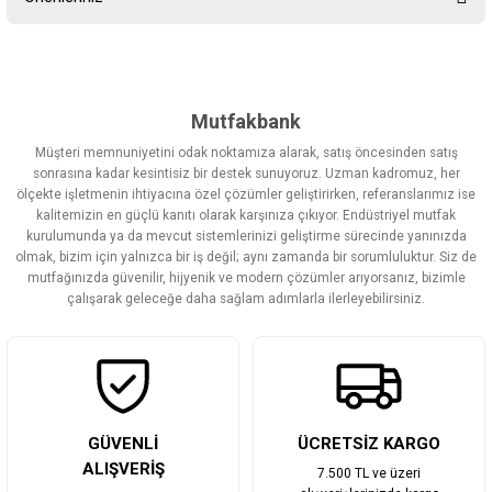
Yorum Yaz
Bu ürünün fiyat bilgisi, resim, ürün açıklamalarında ve diğer
konularda yetersiz gördüğünüz noktaları öneri formunu kullanarak
tarafımıza iletebilirsiniz.
Görüş ve önerileriniz için teşekkür ederiz.
Mutfakbank
Müşteri memnuniyetini odak noktamıza alarak, satış öncesinden satış
Ürün resmi kalitesiz, bozuk veya görüntülenemiyor.
sonrasına kadar kesintisiz bir destek sunuyoruz. Uzman kadromuz, her
ölçekte işletmenin ihtiyacına özel çözümler geliştirirken, referanslarımız ise
Ürün açıklamasında eksik bilgiler bulunuyor.
kalitemizin en güçlü kanıtı olarak karşınıza çıkıyor. Endüstriyel mutfak
Ürün bilgilerinde hatalar bulunuyor.
kurulumunda ya da mevcut sistemlerinizi geliştirme sürecinde yanınızda
olmak, bizim için yalnızca bir iş değil; aynı zamanda bir sorumluluktur. Siz de
Ürün fiyatı diğer sitelerden daha pahalı.
mutfağınızda güvenilir, hijyenik ve modern çözümler arıyorsanız, bizimle
Bu ürüne benzer farklı alternatifler olmalı.
çalışarak geleceğe daha sağlam adımlarla ilerleyebilirsiniz.
Gönder
GÜVENLİ
ÜCRETSİZ KARGO
ALIŞVERİŞ
7.500 TL ve üzeri