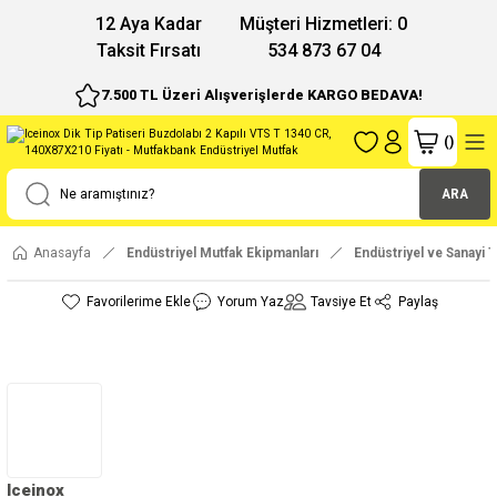
12 Aya Kadar
Müşteri Hizmetleri: 0
Taksit Fırsatı
534 873 67 04
7.500 TL Üzeri Alışverişlerde KARGO BEDAVA!
(
)
ARA
Anasayfa
Endüstriyel Mutfak Ekipmanları
Endüstriyel ve Sanayi T
Yorum Yaz
Tavsiye Et
Paylaş
Iceinox